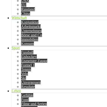
USA
EU
Russland
China
Wirtschaft
Konjunktur
Arbeitsmarkt
Unternehmen
Börse und Co
Immobilien
Konsum
Sport
Fussball
Eishockey
Eismeister Zaugg
Formel 1
Tennis
Velo
Ski
Unvergessen
Resultate
Leben
Gefühle
Food
Filme und Serien