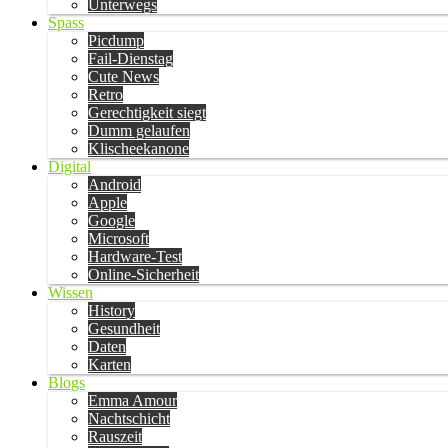
Unterwegs
Spass
Picdump
Fail-Dienstag
Cute News
Retro
Gerechtigkeit siegt
Dumm gelaufen
Klischeekanone
Digital
Android
Apple
Google
Microsoft
Hardware-Test
Online-Sicherheit
Wissen
History
Gesundheit
Daten
Karten
Blogs
Emma Amour
Nachtschicht
Rauszeit