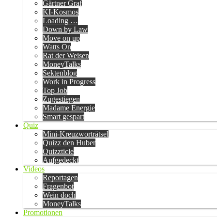
Gärtner Graf
KI-Kosmos
Loading …
Down by Law
Move on up
Watts On
Rat der Weisen
MoneyTalks
Sektenblog
Work in Progress
Top Job
Zugestiegen
Madame Energie
Smart gespart
Quiz
Mini-Kreuzworträtsel
Quizz den Huber
Quizzticle
Aufgedeckt
Videos
Reportagen
Fragenbot
Wein doch
MoneyTalks
Promotionen