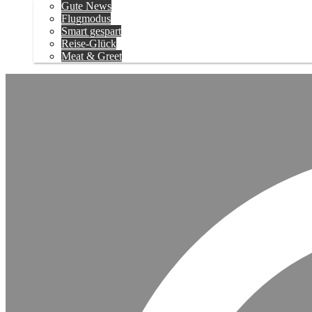
Gute News
Flugmodus
Smart gespart
Reise-Glück
Meat & Greet