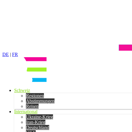
DE
|
FR
Schweiz
Regionen
Abstimmungen
Reisen
International
Ukraine-Krieg
Iran-Krieg
Deutschland