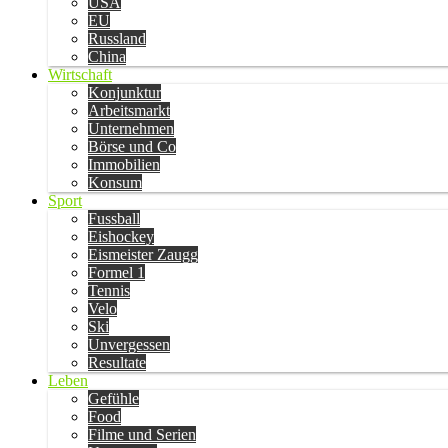
USA
EU
Russland
China
Wirtschaft
Konjunktur
Arbeitsmarkt
Unternehmen
Börse und Co
Immobilien
Konsum
Sport
Fussball
Eishockey
Eismeister Zaugg
Formel 1
Tennis
Velo
Ski
Unvergessen
Resultate
Leben
Gefühle
Food
Filme und Serien