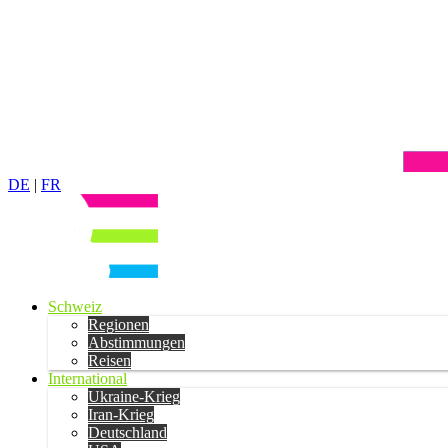
DE
|
FR
Schweiz
Regionen
Abstimmungen
Reisen
International
Ukraine-Krieg
Iran-Krieg
Deutschland