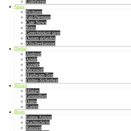
Unterwegs
Spass
Picdump
Fail-Dienstag
Cute News
Retro
Gerechtigkeit siegt
Dumm gelaufen
Klischeekanone
Digital
Android
Apple
Google
Microsoft
Hardware-Test
Online-Sicherheit
Wissen
History
Gesundheit
Daten
Karten
Blogs
Emma Amour
Nachtschicht
Rauszeit