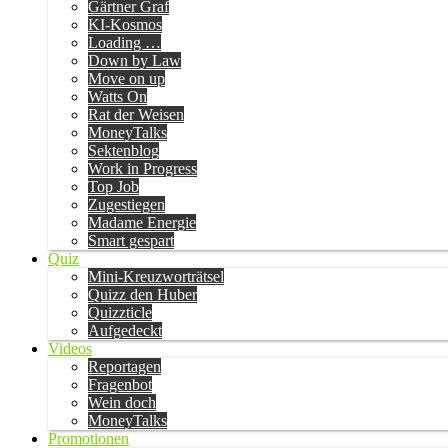
Gärtner Graf
KI-Kosmos
Loading …
Down by Law
Move on up
Watts On
Rat der Weisen
MoneyTalks
Sektenblog
Work in Progress
Top Job
Zugestiegen
Madame Energie
Smart gespart
Quiz
Mini-Kreuzworträtsel
Quizz den Huber
Quizzticle
Aufgedeckt
Videos
Reportagen
Fragenbot
Wein doch
MoneyTalks
Promotionen