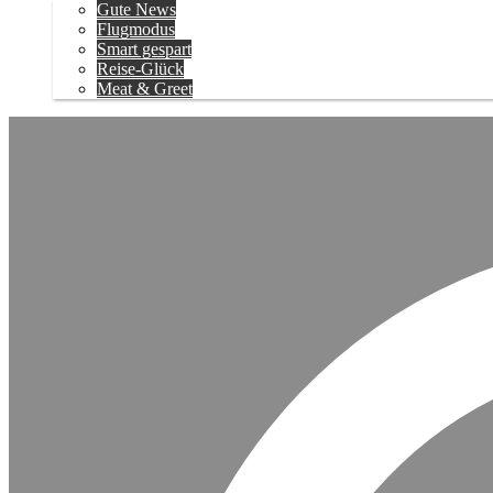
Gute News
Flugmodus
Smart gespart
Reise-Glück
Meat & Greet