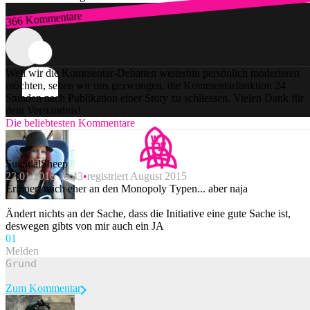
366 Kommentare
Zum Login
Weil wir die Kommentar-Debatten weiterhin persönlich moderieren
möchten, sehen wir uns gezwungen, die Kommentarfunktion 24
Stunden nach Publikation einer Story zu schliessen. Vielen Dank für
dein Verständnis!
Die beliebtesten Kommentare
SuicidalSheep
23.01.2016 16:43
registriert August 2015
Erinnert mich eher an den Monopoly Typen... aber naja
Ändert nichts an der Sache, dass die Initiative eine gute Sache ist,
deswegen gibts von mir auch ein JA
0
1
Melden
Zum Kommentar