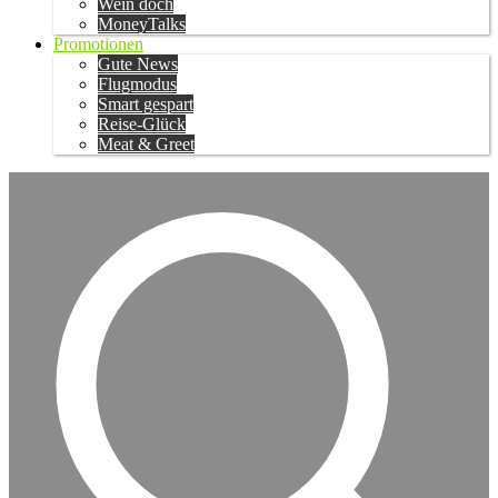
Wein doch
MoneyTalks
Promotionen
Gute News
Flugmodus
Smart gespart
Reise-Glück
Meat & Greet