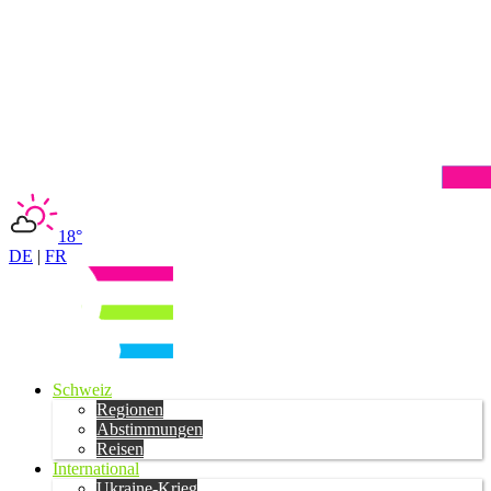
18°
DE
|
FR
Schweiz
Regionen
Abstimmungen
Reisen
International
Ukraine-Krieg