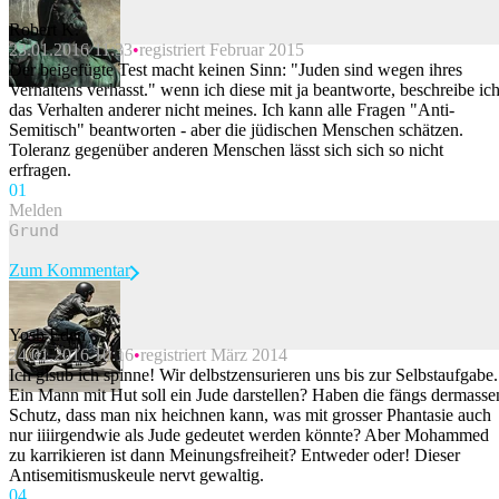
Robert K.
23.01.2016 11:33
registriert Februar 2015
Beitrag melden
Der beigefügte Test macht keinen Sinn: "Juden sind wegen ihres
Verhaltens verhasst." wenn ich diese mit ja beantworte, beschreibe ic
das Verhalten anderer nicht meines. Ich kann alle Fragen "Anti-
Semitisch" beantworten - aber die jüdischen Menschen schätzen.
Toleranz gegenüber anderen Menschen lässt sich sich so nicht
erfragen.
0
1
Melden
Zum Kommentar
Yosh Eden
24.01.2016 10:16
registriert März 2014
Beitrag melden
Ich glsub ich spinne! Wir delbstzensurieren uns bis zur Selbstaufgabe.
Ein Mann mit Hut soll ein Jude darstellen? Haben die fängs dermasse
Schutz, dass man nix heichnen kann, was mit grosser Phantasie auch
nur iiiirgendwie als Jude gedeutet werden könnte? Aber Mohammed
zu karrikieren ist dann Meinungsfreiheit? Entweder oder! Dieser
Antisemitismuskeule nervt gewaltig.
0
4