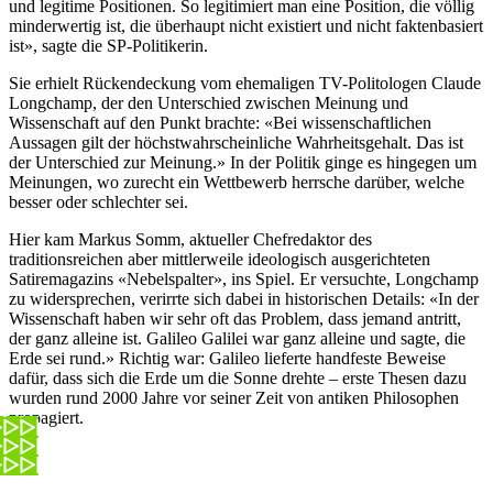
und legitime Positionen. So legitimiert man eine Position, die völlig
minderwertig ist, die überhaupt nicht existiert und nicht faktenbasiert
ist», sagte die SP-Politikerin.
Sie erhielt Rückendeckung vom ehemaligen TV-Politologen Claude
Longchamp, der den Unterschied zwischen Meinung und
Wissenschaft auf den Punkt brachte: «Bei wissenschaftlichen
Aussagen gilt der höchstwahrscheinliche Wahrheitsgehalt. Das ist
der Unterschied zur Meinung.» In der Politik ginge es hingegen um
Meinungen, wo zurecht ein Wettbewerb herrsche darüber, welche
besser oder schlechter sei.
Hier kam Markus Somm, aktueller Chefredaktor des
traditionsreichen aber mittlerweile ideologisch ausgerichteten
Satiremagazins «Nebelspalter», ins Spiel. Er versuchte, Longchamp
zu widersprechen, verirrte sich dabei in historischen Details: «In der
Wissenschaft haben wir sehr oft das Problem, dass jemand antritt,
der ganz alleine ist. Galileo Galilei war ganz alleine und sagte, die
Erde sei rund.» Richtig war: Galileo lieferte handfeste Beweise
dafür, dass sich die Erde um die Sonne drehte – erste Thesen dazu
wurden rund 2000 Jahre vor seiner Zeit von antiken Philosophen
propagiert.