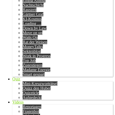
Emma Amour
Nachtschicht
Rauszeit
Gärtner Graf
KI-Kosmos
Loading …
Down by Law
Move on up
Watts On
Rat der Weisen
MoneyTalks
Sektenblog
Work in Progress
Top Job
Zugestiegen
Madame Energie
Smart gespart
Quiz
Mini-Kreuzworträtsel
Quizz den Huber
Quizzticle
Aufgedeckt
Videos
Reportagen
Fragenbot