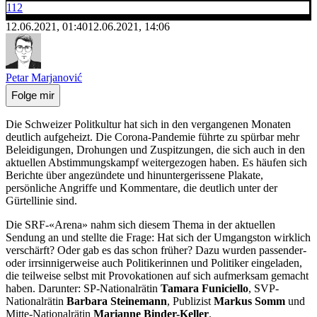
112
12.06.2021, 01:40
12.06.2021, 14:06
Petar Marjanović
Folge mir
Die Schweizer Politkultur hat sich in den vergangenen Monaten
deutlich aufgeheizt. Die Corona-Pandemie führte zu spürbar mehr
Beleidigungen, Drohungen und Zuspitzungen, die sich auch in den
aktuellen Abstimmungskampf weitergezogen haben. Es häufen sich
Berichte über angezündete und hinuntergerissene Plakate,
persönliche Angriffe und Kommentare, die deutlich unter der
Gürtellinie sind.
Die SRF-«Arena» nahm sich diesem Thema in der aktuellen
Sendung an und stellte die Frage: Hat sich der Umgangston wirklich
verschärft? Oder gab es das schon früher? Dazu wurden passender-
oder irrsinnigerweise auch Politikerinnen und Politiker eingeladen,
die teilweise selbst mit Provokationen auf sich aufmerksam gemacht
haben. Darunter: SP-Nationalrätin
Tamara Funiciello
, SVP-
Nationalrätin
Barbara Steinemann
, Publizist
Markus Somm
und
Mitte-Nationalrätin
Marianne Binder-Keller
.