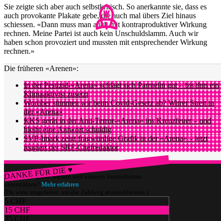
Sie zeigte sich aber auch selbstkritisch. So anerkannte sie, dass es
auch provokante Plakate gebe, die auch mal übers Ziel hinaus
schiessen. «Dann muss man auch mit kontraproduktiver Wirkung
rechnen. Meine Partei ist auch kein Unschuldslamm. Auch wir
haben schon provoziert und mussten mit entsprechender Wirkung
rechnen.»
Die früheren «Arenen»:
In der Pestizid-«Arena» schlägt sich Parmelin gut – bis ihm ein
Klimaaktivist zusetzt
Worüber stimmen wir beim Covid-Gesetz ab? Wirrer Streit in
der «Arena»
KKS gerät in der Anti-Terror-«Arena» ins Kreuzfeuer – und
bleibt eine Antwort schuldig
SVP-Imark zeigt fragwürdige Grafik in der «Arena» – jetzt
reagiert der SRF-Chefredaktor
DANKE FÜR DIE ♥
Würdest du gerne watson und unseren Journalismus
unterstützen?
Mehr erfahren
(Du wirst umgeleitet, um die Zahlung abzuschliessen.)
5 CHF
15 CHF
25 CHF