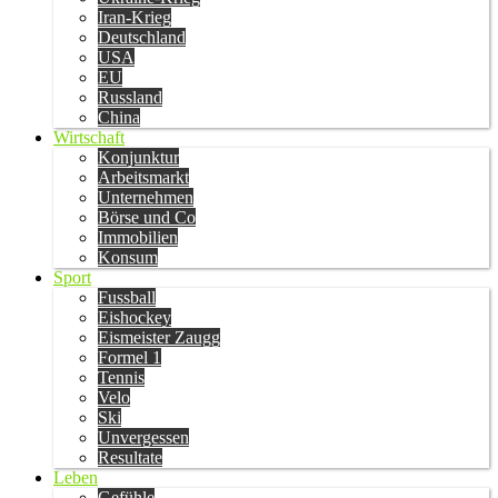
Iran-Krieg
Deutschland
USA
EU
Russland
China
Wirtschaft
Konjunktur
Arbeitsmarkt
Unternehmen
Börse und Co
Immobilien
Konsum
Sport
Fussball
Eishockey
Eismeister Zaugg
Formel 1
Tennis
Velo
Ski
Unvergessen
Resultate
Leben
Gefühle