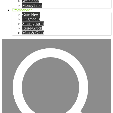
Wein doch
MoneyTalks
Promotionen
Gute News
Flugmodus
Smart gespart
Reise-Glück
Meat & Greet