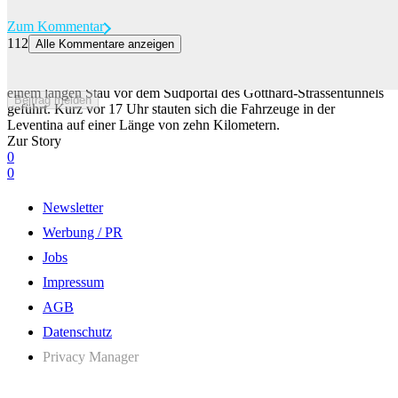
Zum Kommentar
112
Alle Kommentare anzeigen
Sieben Kilometer Rückreise-Stau vor dem Gotthard
Der Rückreiseverkehr Richtung Norden hat bereits am Freitag zu
einem langen Stau vor dem Südportal des Gotthard-Strassentunnels
Beitrag melden
geführt. Kurz vor 17 Uhr stauten sich die Fahrzeuge in der
Leventina auf einer Länge von zehn Kilometern.
Zur Story
0
0
Newsletter
Werbung / PR
Jobs
Impressum
AGB
Datenschutz
Privacy Manager