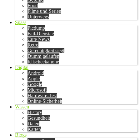
Food
Filme und Serien
Unterwegs
Spass
Picdump
Fail-Dienstag
Cute News
Retro
Gerechtigkeit siegt
Dumm gelaufen
Klischeekanone
Digital
Android
Apple
Google
Microsoft
Hardware-Test
Online-Sicherheit
Wissen
History
Gesundheit
Daten
Karten
Blogs