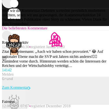
Weil wir die Kommentar-Debatten weiterhin persönlich moderieren
möchten, sehen wir uns gezwungen, die Kommentarfunktion 24
Stunden nach Publikation einer Story zu schliessen. Vielen Dank für
dein Verständnis!
Die beliebtesten Kommentare
Relativ Subjektiv
12.06.2021 06:30
registriert Januar 2020
Zitat Fr. Steinemann: „Auch wir haben schon provoziert.“ 😂 Auf
nationaler Ebene macht die SVP seit Jahren nichts anderes!🤦‍♂️
Zumindest vorne durch. Hintenrum werden schön die Interessen der
Reichen und der Wirtschaftslobby verteitigt…
141
42
Melden
Zum Kommentar
Fairness
12.06.2021 07:07
registriert Dezember 2018
Beitrag melden