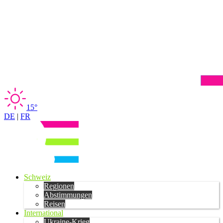
15°
DE
|
FR
Schweiz
Regionen
Abstimmungen
Reisen
International
Ukraine-Krieg