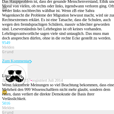
Das Hauptproblem ist, dass der gesunde Menschenverstand, Ethik un
Moral von vielen, ob rechts oder links, irgendwann verloren ging. Oft
weder links nochbrechts wählbar ist. Wenn zB eine Sahra
Wagenknecht die Probleme der Migration bewusst macht, wird sie zu
Rechtsextremen erklärt. Es ist eine Tatsache, dass die Schulen, auch
wegen den fremdsprachigen Schülern, massiv schlechter geworden
sind. Leseverständnis bei Lehrbeginn ist oft keines vorhanden.
Lehrlingsvantwortliche sagen viele sind untauglich. Das muss man
doch ansprechen dürfen, ohne in die rechte Ecke gestellt zu werden.
95
49
Melden
Zum Kommentar
Linus Luchs
12.06.2021 07:57
registriert Juli 2014
Beitrag melden
Wenn faktenfreie Meinungen so viel Beachtung bekommen, dass eine
Mehrheit den 999 Wissenschaftlern nicht mehr glaubt, sondern dem
einen, dann verliert die direkte Demokratie die Basis ihrer
Verlässlichkeit.
50
16
Melden