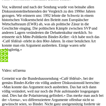
Vor, während und nach der Sendung wurde von beinahe allen
Diskussionsteilnehmenden der Vergleich zu den 1990er Jahren
gezogen. Wir erinnern uns: 1992 lehnte die Schweiz in einem
historischen Volksentscheid den Beitritt zum Europäischer
Wirtschaftsraum (EWR) ab, was als politische Zäsur in die
Geschichte einging. Die politischen Kämpfe zwischen SVP und
anderen Lagern veränderten die Debattenkultur merklich. So
erinnerte sich Mitte-Politikerin Binder-Keller: «Ich habe noch das
‹Café fédéral› erlebt in den 80er-Jahren. In einer betulichen Art
konnte man ein Argument ausbreiten. Einige waren sehr
schlagfertig.»
Video: srf/arena
Gemeint war die Bundeshaussendung «Café fédéral», bei der
gemäss Binder-Keller ein völlig anderer Diskussionsstil herrschte:
«Man konnte das Argument noch ausbreiten. Das hat sich dann
völlig verändert, weil nur noch die Pole aufeinander losgegangen
sind. Dies hat die Polarisierung gefördert.» Das merke man auch bei
der «Arena», wo differenziertere Argumente offenbar nicht so
gewünscht seien, so Binder. Nicht ganz uneigennützig forderte sie