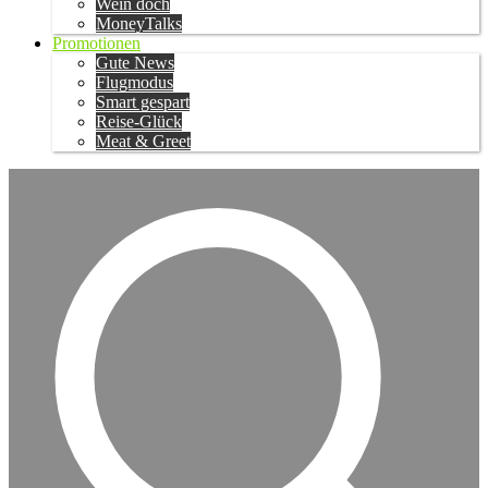
Wein doch
MoneyTalks
Promotionen
Gute News
Flugmodus
Smart gespart
Reise-Glück
Meat & Greet