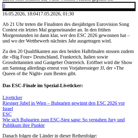
0
16.05.2026, 18:04
17.05.2026, 01:30
Ab 21 Uhr treten die Finalisten des diesjährigen Eurovision Song
Contest ein letztes Mal gegeneinander an. In den frühen
Morgenstunden ist dann klar, wer den ESC 2026 gewonnen hat –
und wo der Wettbewerb nächstes Jahr ausgetragen wird.
Zu den 20 Qualifikanten aus den beiden Halbfinalen stossen zudem
die «Big Four» Deutschland, Frankreich, Italien sowie
Grossbritannien und Gastgeber Österreich. Eröffnet wird die Show
am Samstag allerdings erneut von Vorjahressieger JJ, der «The
Queen of the Night» zum Besten gibt.
Das ESC-Finale im Spezial-Liveticker:
Liveticker
Riesiger Jubel in Wien – Bulgarien gewinnt den ESC 2026 vor
Israel
ESC
Wie sich Bulgarien zum ESC-Sieg sang: So vergaben Jury und
Publikum ihre Punkte
Danach folgen die Länder in dieser Reihenfolge: