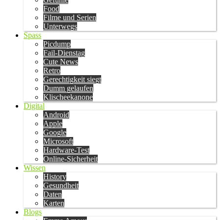
Food
Filme und Serien
Unterwegs
Spass
Picdump
Fail-Dienstag
Cute News
Retro
Gerechtigkeit siegt
Dumm gelaufen
Klischeekanone
Digital
Android
Apple
Google
Microsoft
Hardware-Test
Online-Sicherheit
Wissen
History
Gesundheit
Daten
Karten
Blogs