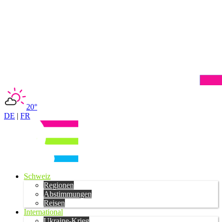
20°
DE
|
FR
Schweiz
Regionen
Abstimmungen
Reisen
International
Ukraine-Krieg