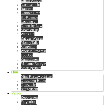
Emma Amour
Nachtschicht
Rauszeit
Gärtner Graf
KI-Kosmos
Loading …
Down by Law
Move on up
Watts On
Rat der Weisen
MoneyTalks
Sektenblog
Work in Progress
Top Job
Zugestiegen
Madame Energie
Smart gespart
Quiz
Mini-Kreuzworträtsel
Quizz den Huber
Quizzticle
Aufgedeckt
Videos
Reportagen
Fragenbot