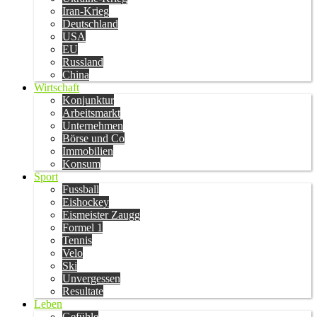
Iran-Krieg
Deutschland
USA
EU
Russland
China
Wirtschaft
Konjunktur
Arbeitsmarkt
Unternehmen
Börse und Co
Immobilien
Konsum
Sport
Fussball
Eishockey
Eismeister Zaugg
Formel 1
Tennis
Velo
Ski
Unvergessen
Resultate
Leben
Gefühle