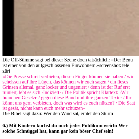
Die Off-Stimme sagt bei dieser Szene doch tatsächlich: «Der Benu
ist einer von den aufgeschlossenen Einwohnern.»
screenshot: tele
züri
«Die Presse schreit verbieten, diesen Finger können sie haben / wir
scheissen auf ihre Lügen, das können wir euch sagen / ein fieses
Grinsen allemal, ganz locker und ungeniert / denn ist der Ruf erst
ruiniert, lebt es sich ‹Indiziert› / Die Politik spricht Klartext: ‹Wir
brauchen Gesetze / gegen diese Band und ihre ganzen Texte› / Ihr
könnt uns gern verbieten, doch was wird es euch nützen? / Die Saat
ist gesät, nichts kann euch mehr schützen»
Die Bibel sagt dazu: Wer den Wind sät, erntet den Sturm
6.) Mit Kindern kochst du noch jedes Publikum weich: Wer
solche Schnüggel hat, kann gar kein böser Chef sein!