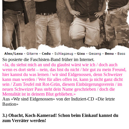
So posierte die Faschisten-Band früher im Internet.
«Ja, du siehst mich an und du glaubst wärst wie ich / doch auch
wenn es dort steht – nein, das bist du nicht / hör gut zu mein Freund,
hier kannst du was lernen / wir sind Eidgenossen, denn Schweizer
kann man werden / Wer für alles offen ist, kann ja nicht ganz dicht
sein / Zum Teufel mit Rot-Grün, diesem Einbürgerungsverein / im
neuen Schweizer Pass steht dein Name geschrieben / doch die
Mentalität ist in deinem Blut geblieben.»
Aus «Wir sind Eidgenossen» von der Indiziert-CD «Die letzte
Bastion»
3.) Obacht, Koch-Kamerad! Schon beim Einkauf kannst du
zum Verräter werden!