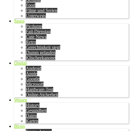
Food
Filme und Serien
Unterwegs
Spass
Picdump
Fail-Dienstag
Cute News
Retro
Gerechtigkeit siegt
Dumm gelaufen
Klischeekanone
Digital
Android
Apple
Google
Microsoft
Hardware-Test
Online-Sicherheit
Wissen
History
Gesundheit
Daten
Karten
Blogs