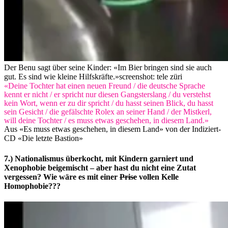
Der Benu sagt über seine Kinder: «Im Bier bringen sind sie auch
gut. Es sind wie kleine Hilfskräfte.»
screenshot: tele züri
«Deine Tochter hat einen neuen Freund / die deutsche Sprache
kennt er nicht / er spricht nur diesen Gangsterslang / du verstehst
kein Wort, wenn er zu dir spricht / du hasst seinen Blick, du hasst
sein Gesicht / die gefälschte Rolex an seiner Hand / der Mistkerl,
will deine Tochter / es muss etwas geschehen, in diesem Land.»
Aus «Es muss etwas geschehen, in diesem Land» von der Indiziert-
CD «Die letzte Bastion»
7.) Nationalismus überkocht, mit Kindern garniert und
Xenophobie beigemischt – aber hast du nicht eine Zutat
vergessen? Wie wäre es mit einer
Prise
vollen Kelle
Homophobie???