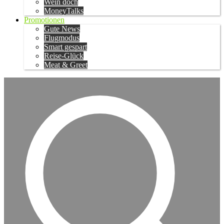
Wein doch
MoneyTalks
Promotionen
Gute News
Flugmodus
Smart gespart
Reise-Glück
Meat & Greet