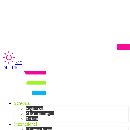
31°
DE
|
FR
Schweiz
Regionen
Abstimmungen
Reisen
International
Ukraine-Krieg