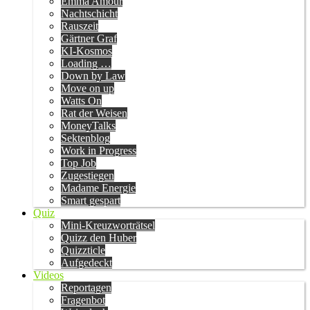
Emma Amour
Nachtschicht
Rauszeit
Gärtner Graf
KI-Kosmos
Loading …
Down by Law
Move on up
Watts On
Rat der Weisen
MoneyTalks
Sektenblog
Work in Progress
Top Job
Zugestiegen
Madame Energie
Smart gespart
Quiz
Mini-Kreuzworträtsel
Quizz den Huber
Quizzticle
Aufgedeckt
Videos
Reportagen
Fragenbot