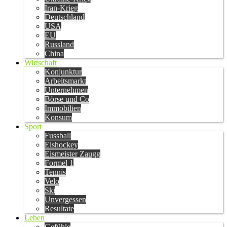
Iran-Krieg
Deutschland
USA
EU
Russland
China
Wirtschaft
Konjunktur
Arbeitsmarkt
Unternehmen
Börse und Co
Immobilien
Konsum
Sport
Fussball
Eishockey
Eismeister Zaugg
Formel 1
Tennis
Velo
Ski
Unvergessen
Resultate
Leben
Gefühle