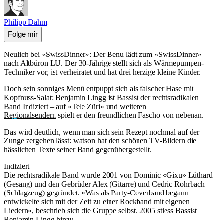
Philipp Dahm
Folge mir
Neulich bei «SwissDinner»: Der Benu lädt zum «SwissDinner»
nach Altbüron LU. Der 30-Jährige stellt sich als Wärmepumpen-
Techniker vor, ist verheiratet und hat drei herzige kleine Kinder.
Doch sein sonniges Menü entpuppt sich als falscher Hase mit
Kopfnuss-Salat: Benjamin Lingg ist Bassist der rechtsradikalen
Band Indiziert –
auf «Tele Züri» und weiteren
Regionalsendern
spielt er den freundlichen Fascho von nebenan.
Das wird deutlich, wenn man sich sein Rezept nochmal auf der
Zunge zergehen lässt: watson hat den schönen TV-Bildern die
hässlichen Texte seiner Band gegenübergestellt.
Indiziert
Die rechtsradikale Band wurde 2001 von Dominic «Gixu» Lüthard
(Gesang) und den Gebrüder Alex (Gitarre) und Cedric Rohrbach
(Schlagzeug) gegründet. «Was als Party-Coverband begann
entwickelte sich mit der Zeit zu einer Rockband mit eigenen
Liedern», beschrieb sich die Gruppe selbst. 2005 stiess Bassist
Benjamin Lingg hinzu.