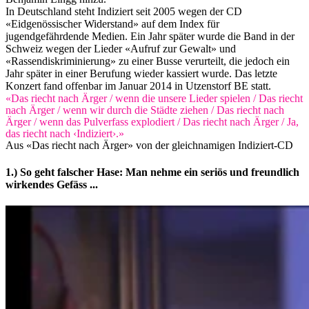
In Deutschland steht Indiziert seit 2005 wegen der CD
«Eidgenössischer Widerstand» auf dem Index für
jugendgefährdende Medien. Ein Jahr später wurde die Band in der
Schweiz wegen der Lieder «Aufruf zur Gewalt» und
«Rassendiskriminierung» zu einer Busse verurteilt, die jedoch ein
Jahr später in einer Berufung wieder kassiert wurde. Das letzte
Konzert fand offenbar im Januar 2014 in Utzenstorf BE statt.
«Das riecht nach Ärger / wenn die unsere Lieder spielen / Das riecht
nach Ärger / wenn wir durch die Städte ziehen / Das riecht nach
Ärger / wenn das Pulverfass explodiert / Das riecht nach Ärger / Ja,
das riecht nach ‹Indiziert›.»
Aus «Das riecht nach Ärger» von der gleichnamigen Indiziert-CD
1.) So geht falscher Hase: Man nehme ein seriös und freundlich
wirkendes Gefäss ...