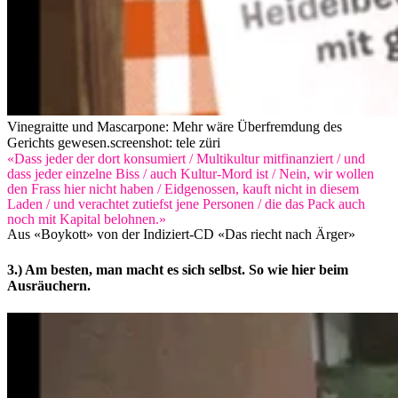
Vinegraitte und Mascarpone: Mehr wäre Überfremdung des
Gerichts gewesen.
screenshot: tele züri
«Dass jeder der dort konsumiert / Multikultur mitfinanziert / und
dass jeder einzelne Biss / auch Kultur-Mord ist / Nein, wir wollen
den Frass hier nicht haben / Eidgenossen, kauft nicht in diesem
Laden / und verachtet zutiefst jene Personen / die das Pack auch
noch mit Kapital belohnen.»
Aus «Boykott» von der Indiziert-CD «Das riecht nach Ärger»
3.) Am besten, man macht es sich selbst. So wie hier beim
Ausräuchern.