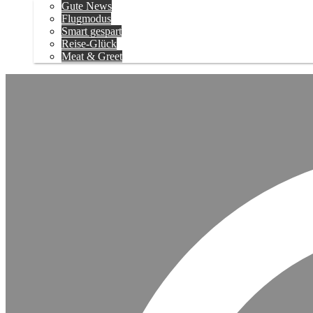
Gute News
Flugmodus
Smart gespart
Reise-Glück
Meat & Greet