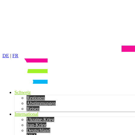
DE
|
FR
Schweiz
Regionen
Abstimmungen
Reisen
International
Ukraine-Krieg
Iran-Krieg
Deutschland