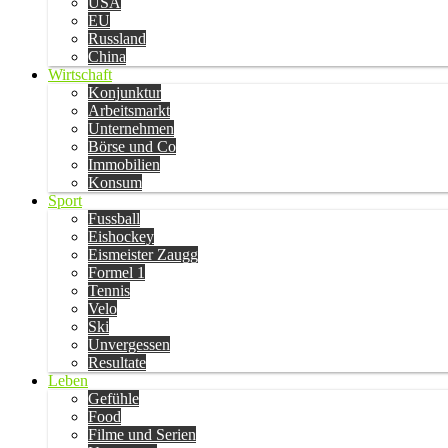
USA
EU
Russland
China
Wirtschaft
Konjunktur
Arbeitsmarkt
Unternehmen
Börse und Co
Immobilien
Konsum
Sport
Fussball
Eishockey
Eismeister Zaugg
Formel 1
Tennis
Velo
Ski
Unvergessen
Resultate
Leben
Gefühle
Food
Filme und Serien