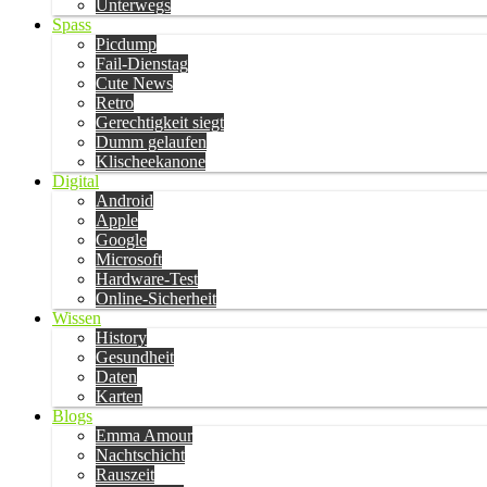
Unterwegs
Spass
Picdump
Fail-Dienstag
Cute News
Retro
Gerechtigkeit siegt
Dumm gelaufen
Klischeekanone
Digital
Android
Apple
Google
Microsoft
Hardware-Test
Online-Sicherheit
Wissen
History
Gesundheit
Daten
Karten
Blogs
Emma Amour
Nachtschicht
Rauszeit