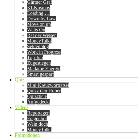
Gärtner Graf
KI-Kosmos
Loading …
Down by Law
Move on up
Watts On
Rat der Weisen
MoneyTalks
Sektenblog
Work in Progress
Top Job
Zugestiegen
Madame Energie
Smart gespart
Quiz
Mini-Kreuzworträtsel
Quizz den Huber
Quizzticle
Aufgedeckt
Videos
Reportagen
Fragenbot
Wein doch
MoneyTalks
Promotionen