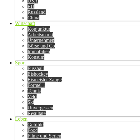
USA
EU
Russland
China
Wirtschaft
Konjunktur
Arbeitsmarkt
Unternehmen
Börse und Co
Immobilien
Konsum
Sport
Fussball
Eishockey
Eismeister Zaugg
Formel 1
Tennis
Velo
Ski
Unvergessen
Resultate
Leben
Gefühle
Food
Filme und Serien