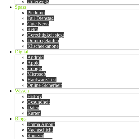
Unterwegs
Spass
Picdump
Fail-Dienstag
Cute News
Retro
Gerechtigkeit siegt
Dumm gelaufen
Klischeekanone
Digital
Android
Apple
Google
Microsoft
Hardware-Test
Online-Sicherheit
Wissen
History
Gesundheit
Daten
Karten
Blogs
Emma Amour
Nachtschicht
Rauszeit