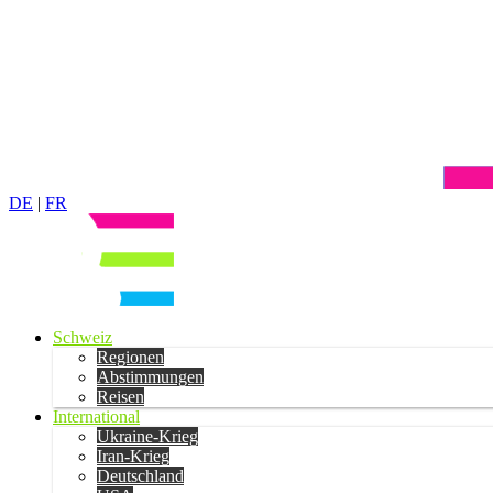
DE
|
FR
Schweiz
Regionen
Abstimmungen
Reisen
International
Ukraine-Krieg
Iran-Krieg
Deutschland