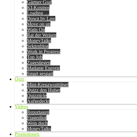
Gärtner Graf
KI-Kosmos
Loading …
Down by Law
Move on up
Watts On
Rat der Weisen
MoneyTalks
Sektenblog
Work in Progress
Top Job
Zugestiegen
Madame Energie
Smart gespart
Quiz
Mini-Kreuzworträtsel
Quizz den Huber
Quizzticle
Aufgedeckt
Videos
Reportagen
Fragenbot
Wein doch
MoneyTalks
Promotionen