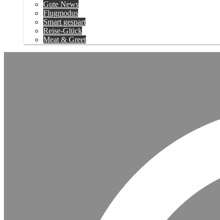
Gute News
Flugmodus
Smart gespart
Reise-Glück
Meat & Greet