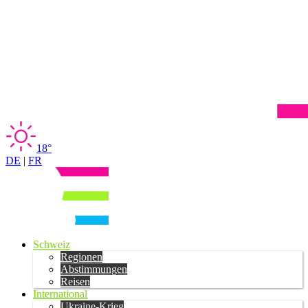
18°
DE
|
FR
Schweiz
Regionen
Abstimmungen
Reisen
International
Ukraine-Krieg