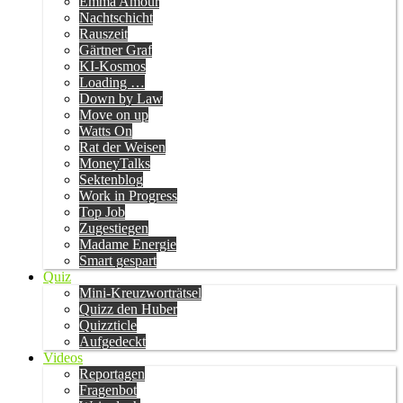
Emma Amour
Nachtschicht
Rauszeit
Gärtner Graf
KI-Kosmos
Loading …
Down by Law
Move on up
Watts On
Rat der Weisen
MoneyTalks
Sektenblog
Work in Progress
Top Job
Zugestiegen
Madame Energie
Smart gespart
Quiz
Mini-Kreuzworträtsel
Quizz den Huber
Quizzticle
Aufgedeckt
Videos
Reportagen
Fragenbot