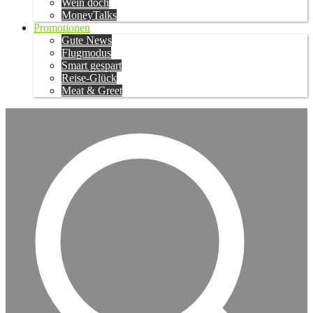
Wein doch
MoneyTalks
Promotionen
Gute News
Flugmodus
Smart gespart
Reise-Glück
Meat & Greet