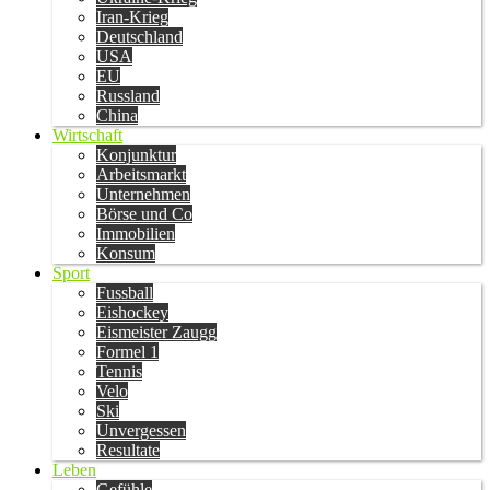
Iran-Krieg
Deutschland
USA
EU
Russland
China
Wirtschaft
Konjunktur
Arbeitsmarkt
Unternehmen
Börse und Co
Immobilien
Konsum
Sport
Fussball
Eishockey
Eismeister Zaugg
Formel 1
Tennis
Velo
Ski
Unvergessen
Resultate
Leben
Gefühle