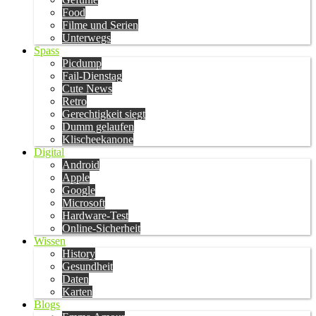
Food
Filme und Serien
Unterwegs
Spass
Picdump
Fail-Dienstag
Cute News
Retro
Gerechtigkeit siegt
Dumm gelaufen
Klischeekanone
Digital
Android
Apple
Google
Microsoft
Hardware-Test
Online-Sicherheit
Wissen
History
Gesundheit
Daten
Karten
Blogs