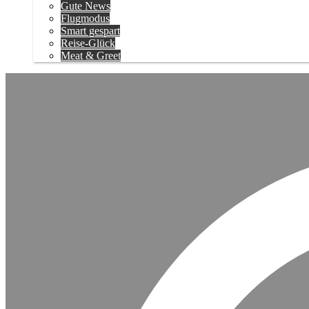
Gute News
Flugmodus
Smart gespart
Reise-Glück
Meat & Greet