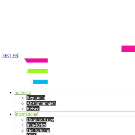
DE
|
FR
Schweiz
Regionen
Abstimmungen
Reisen
International
Ukraine-Krieg
Iran-Krieg
Deutschland