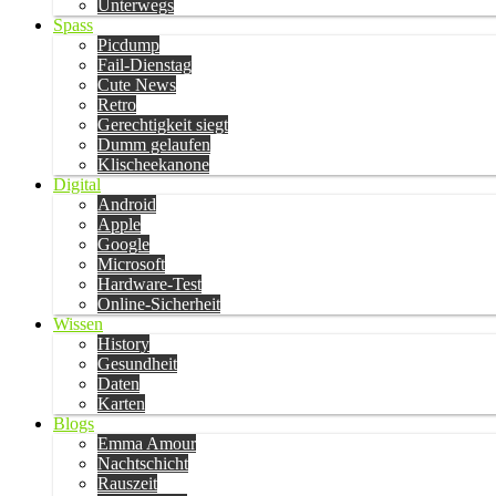
Unterwegs
Spass
Picdump
Fail-Dienstag
Cute News
Retro
Gerechtigkeit siegt
Dumm gelaufen
Klischeekanone
Digital
Android
Apple
Google
Microsoft
Hardware-Test
Online-Sicherheit
Wissen
History
Gesundheit
Daten
Karten
Blogs
Emma Amour
Nachtschicht
Rauszeit