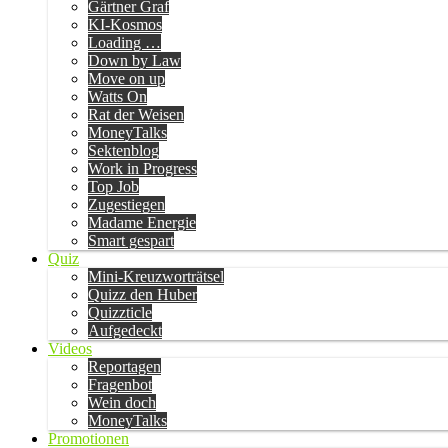
Gärtner Graf
KI-Kosmos
Loading …
Down by Law
Move on up
Watts On
Rat der Weisen
MoneyTalks
Sektenblog
Work in Progress
Top Job
Zugestiegen
Madame Energie
Smart gespart
Quiz
Mini-Kreuzworträtsel
Quizz den Huber
Quizzticle
Aufgedeckt
Videos
Reportagen
Fragenbot
Wein doch
MoneyTalks
Promotionen