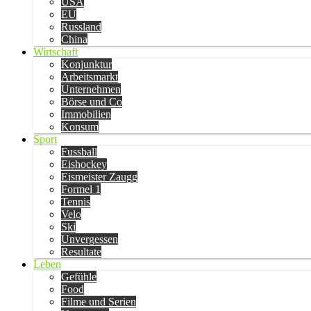
USA
EU
Russland
China
Wirtschaft
Konjunktur
Arbeitsmarkt
Unternehmen
Börse und Co
Immobilien
Konsum
Sport
Fussball
Eishockey
Eismeister Zaugg
Formel 1
Tennis
Velo
Ski
Unvergessen
Resultate
Leben
Gefühle
Food
Filme und Serien