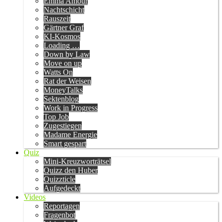
Emma Amour
Nachtschicht
Rauszeit
Gärtner Graf
KI-Kosmos
Loading …
Down by Law
Move on up
Watts On
Rat der Weisen
MoneyTalks
Sektenblog
Work in Progress
Top Job
Zugestiegen
Madame Energie
Smart gespart
Quiz
Mini-Kreuzworträtsel
Quizz den Huber
Quizzticle
Aufgedeckt
Videos
Reportagen
Fragenbot