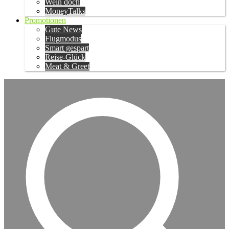
Wein doch
MoneyTalks
Promotionen
Gute News
Flugmodus
Smart gespart
Reise-Glück
Meat & Greet