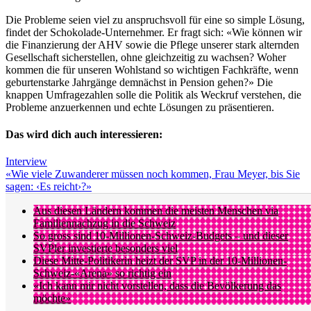
Die Probleme seien viel zu anspruchsvoll für eine so simple Lösung,
findet der Schokolade-Unternehmer. Er fragt sich: «Wie können wir
die Finanzierung der AHV sowie die Pflege unserer stark alternden
Gesellschaft sicherstellen, ohne gleichzeitig zu wachsen? Woher
kommen die für unseren Wohlstand so wichtigen Fachkräfte, wenn
geburtenstarke Jahrgänge demnächst in Pension gehen?» Die
knappen Umfragezahlen solle die Politik als Weckruf verstehen, die
Probleme anzuerkennen und echte Lösungen zu präsentieren.
Das wird dich auch interessieren:
Interview
«Wie viele Zuwanderer müssen noch kommen, Frau Meyer, bis Sie
sagen: ‹Es reicht›?»
Aus diesen Ländern kommen die meisten Menschen via
Familiennachzug in die Schweiz
So gross sind 10-Millionen-Schweiz-Budgets – und dieser
SVPler investierte besonders viel
Diese Mitte-Politikerin heizt der SVP in der 10-Millionen-
Schweiz-«Arena» so richtig ein
«Ich kann mir nicht vorstellen, dass die Bevölkerung das
möchte»