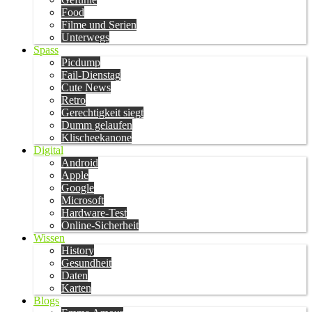
Food
Filme und Serien
Unterwegs
Spass
Picdump
Fail-Dienstag
Cute News
Retro
Gerechtigkeit siegt
Dumm gelaufen
Klischeekanone
Digital
Android
Apple
Google
Microsoft
Hardware-Test
Online-Sicherheit
Wissen
History
Gesundheit
Daten
Karten
Blogs