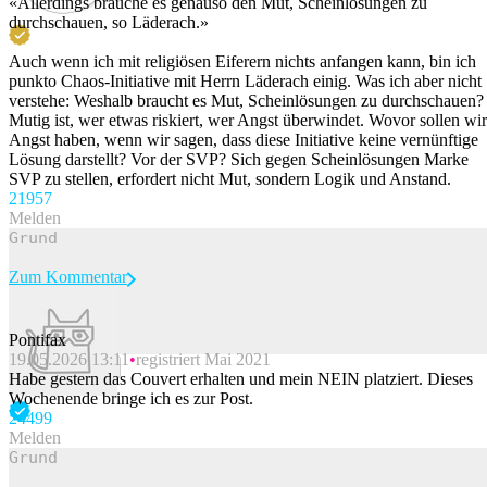
«Allerdings brauche es genauso den Mut, Scheinlösungen zu
durchschauen, so Läderach.»
Auch wenn ich mit religiösen Eiferern nichts anfangen kann, bin ich
punkto Chaos-Initiative mit Herrn Läderach einig. Was ich aber nicht
verstehe: Weshalb braucht es Mut, Scheinlösungen zu durchschauen?
Mutig ist, wer etwas riskiert, wer Angst überwindet. Wovor sollen wir
Angst haben, wenn wir sagen, dass diese Initiative keine vernünftige
Lösung darstellt? Vor der SVP? Sich gegen Scheinlösungen Marke
SVP zu stellen, erfordert nicht Mut, sondern Logik und Anstand.
219
57
Melden
Zum Kommentar
Pontifax
19.05.2026 13:11
registriert Mai 2021
Beitrag melden
Habe gestern das Couvert erhalten und mein NEIN platziert. Dieses
Wochenende bringe ich es zur Post.
244
99
Melden