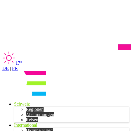
17°
DE
|
FR
Schweiz
Regionen
Abstimmungen
Reisen
International
Ukraine-Krieg