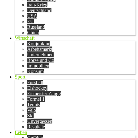
Iran-Krieg
Deutschland
USA
EU
Russland
China
Wirtschaft
Konjunktur
Arbeitsmarkt
Unternehmen
Börse und Co
Immobilien
Konsum
Sport
Fussball
Eishockey
Eismeister Zaugg
Formel 1
Tennis
Velo
Ski
Unvergessen
Resultate
Leben
Gefühle