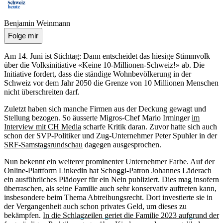
Benjamin Weinmann
Folge mir
Am 14. Juni ist Stichtag: Dann entscheidet das hiesige Stimmvolk
über die Volksinitiative «Keine 10-Millionen-Schweiz!» ab. Die
Initiative fordert, dass die ständige Wohnbevölkerung in der
Schweiz vor dem Jahr 2050 die Grenze von 10 Millionen Menschen
nicht überschreiten darf.
Zuletzt haben sich manche Firmen aus der Deckung gewagt und
Stellung bezogen. So äusserte Migros-Chef Mario Irminger
im
Interview mit CH Media
scharfe Kritik daran. Zuvor hatte sich auch
schon der SVP-Politiker und Zug-Unternehmer Peter Spuhler in der
SRF-Samstagsrundschau
dagegen ausgesprochen.
Nun bekennt ein weiterer prominenter Unternehmer Farbe. Auf der
Online-Plattform Linkedin hat Schoggi-Patron Johannes Läderach
ein ausführliches Plädoyer für ein Nein publiziert. Dies mag insofern
überraschen, als seine Familie auch sehr konservativ auftreten kann,
insbesondere beim Thema Abtreibungsrecht. Dort investierte sie in
der Vergangenheit auch schon privates Geld, um dieses zu
bekämpfen.
In die Schlagzeilen geriet die Familie 2023 aufgrund der