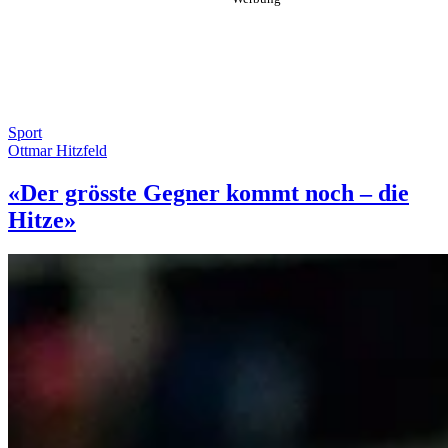
Sport
Ottmar Hitzfeld
«Der grösste Gegner kommt noch – die
Hitze»