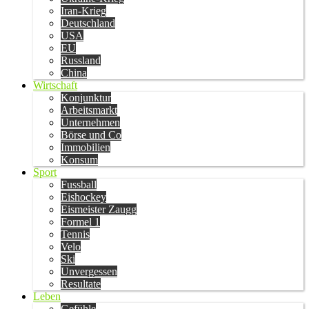
Iran-Krieg
Deutschland
USA
EU
Russland
China
Wirtschaft
Konjunktur
Arbeitsmarkt
Unternehmen
Börse und Co
Immobilien
Konsum
Sport
Fussball
Eishockey
Eismeister Zaugg
Formel 1
Tennis
Velo
Ski
Unvergessen
Resultate
Leben
Gefühle