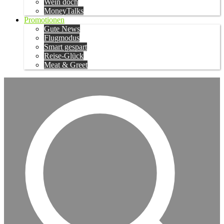
Wein doch
MoneyTalks
Promotionen
Gute News
Flugmodus
Smart gespart
Reise-Glück
Meat & Greet