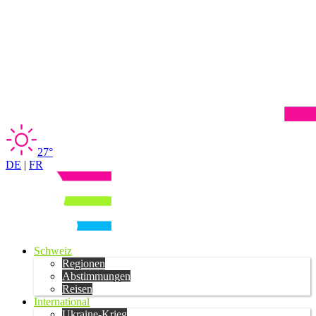
27°
DE
|
FR
Schweiz
Regionen
Abstimmungen
Reisen
International
Ukraine-Krieg