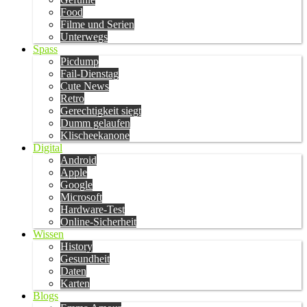
Food
Filme und Serien
Unterwegs
Spass
Picdump
Fail-Dienstag
Cute News
Retro
Gerechtigkeit siegt
Dumm gelaufen
Klischeekanone
Digital
Android
Apple
Google
Microsoft
Hardware-Test
Online-Sicherheit
Wissen
History
Gesundheit
Daten
Karten
Blogs