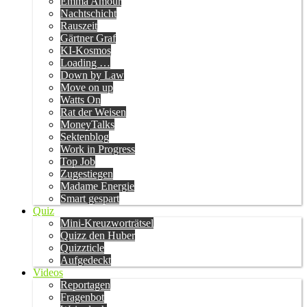
Emma Amour
Nachtschicht
Rauszeit
Gärtner Graf
KI-Kosmos
Loading …
Down by Law
Move on up
Watts On
Rat der Weisen
MoneyTalks
Sektenblog
Work in Progress
Top Job
Zugestiegen
Madame Energie
Smart gespart
Quiz
Mini-Kreuzworträtsel
Quizz den Huber
Quizzticle
Aufgedeckt
Videos
Reportagen
Fragenbot