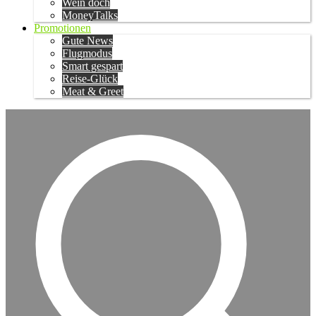
Wein doch
MoneyTalks
Promotionen
Gute News
Flugmodus
Smart gespart
Reise-Glück
Meat & Greet