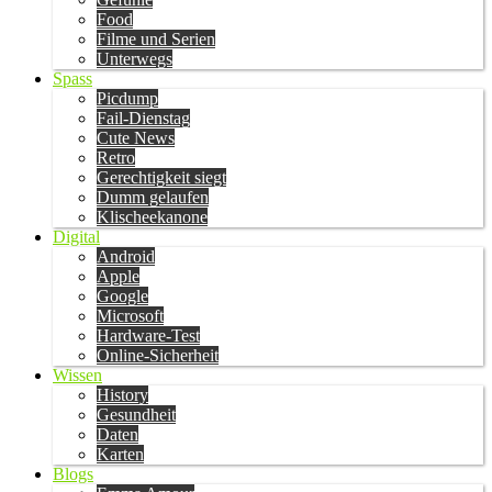
Food
Filme und Serien
Unterwegs
Spass
Picdump
Fail-Dienstag
Cute News
Retro
Gerechtigkeit siegt
Dumm gelaufen
Klischeekanone
Digital
Android
Apple
Google
Microsoft
Hardware-Test
Online-Sicherheit
Wissen
History
Gesundheit
Daten
Karten
Blogs