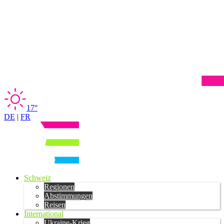
17°
DE
|
FR
Schweiz
Regionen
Abstimmungen
Reisen
International
Ukraine-Krieg