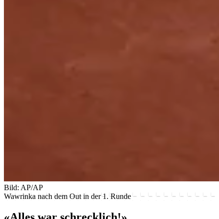
Bild: AP/AP
Wawrinka nach dem Out in der 1. Runde
«Alles war schrecklich!»