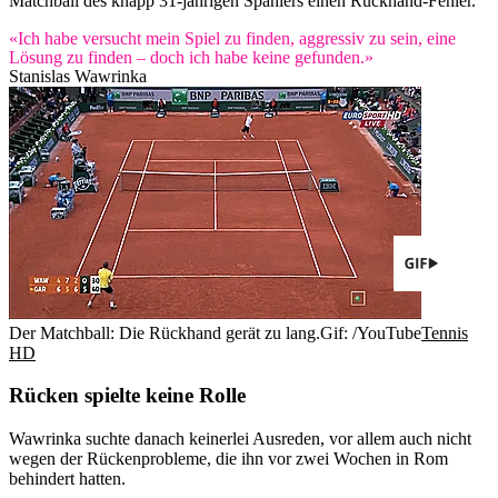
Matchball des knapp 31-jährigen Spaniers einen Rückhand-Fehler.
«Ich habe versucht mein Spiel zu finden, aggressiv zu sein, eine
Lösung zu finden – doch ich habe keine gefunden.»
Stanislas Wawrinka
Der Matchball: Die Rückhand gerät zu lang.
Gif: /YouTube
Tennis
HD
Rücken spielte keine Rolle
Wawrinka suchte danach keinerlei Ausreden, vor allem auch nicht
wegen der Rückenprobleme, die ihn vor zwei Wochen in Rom
behindert hatten.