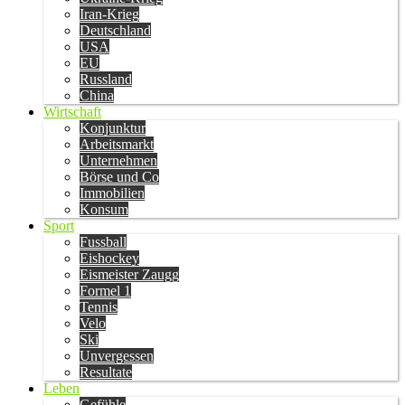
Iran-Krieg
Deutschland
USA
EU
Russland
China
Wirtschaft
Konjunktur
Arbeitsmarkt
Unternehmen
Börse und Co
Immobilien
Konsum
Sport
Fussball
Eishockey
Eismeister Zaugg
Formel 1
Tennis
Velo
Ski
Unvergessen
Resultate
Leben
Gefühle