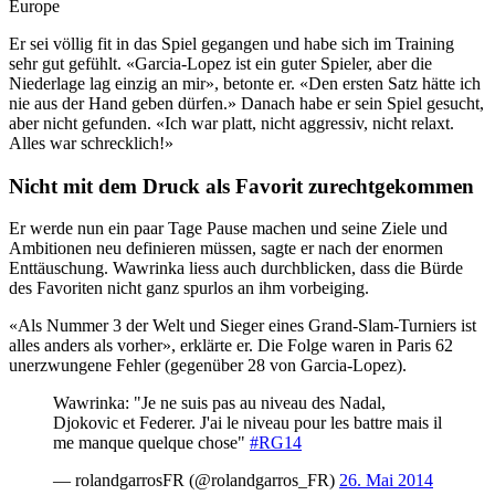
Europe
Er sei völlig fit in das Spiel gegangen und habe sich im Training
sehr gut gefühlt. «Garcia-Lopez ist ein guter Spieler, aber die
Niederlage lag einzig an mir», betonte er. «Den ersten Satz hätte ich
nie aus der Hand geben dürfen.» Danach habe er sein Spiel gesucht,
aber nicht gefunden. «Ich war platt, nicht aggressiv, nicht relaxt.
Alles war schrecklich!»
Nicht mit dem Druck als Favorit zurechtgekommen
Er werde nun ein paar Tage Pause machen und seine Ziele und
Ambitionen neu definieren müssen, sagte er nach der enormen
Enttäuschung. Wawrinka liess auch durchblicken, dass die Bürde
des Favoriten nicht ganz spurlos an ihm vorbeiging.
«Als Nummer 3 der Welt und Sieger eines Grand-Slam-Turniers ist
alles anders als vorher», erklärte er. Die Folge waren in Paris 62
unerzwungene Fehler (gegenüber 28 von Garcia-Lopez).
Wawrinka: "Je ne suis pas au niveau des Nadal,
Djokovic et Federer. J'ai le niveau pour les battre mais il
me manque quelque chose"
#RG14
— rolandgarrosFR (@rolandgarros_FR)
26. Mai 2014