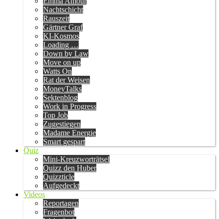
Emma Amour
Nachtschicht
Rauszeit
Gärtner Graf
KI-Kosmos
Loading …
Down by Law
Move on up
Watts On
Rat der Weisen
MoneyTalks
Sektenblog
Work in Progress
Top Job
Zugestiegen
Madame Energie
Smart gespart
Quiz
Mini-Kreuzworträtsel
Quizz den Huber
Quizzticle
Aufgedeckt
Videos
Reportagen
Fragenbot