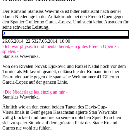
Der Romand Stanislas Wawrinka ist bitter enttäuscht nach seiner
klaren Niederlage in der Auftaktrunde bei den French Open gegen
den Spanier Guillermo Garcia-Lopez. Und sucht keine Ausreden für
seine schwache Leistung.
0
26.05.2014, 22:53
27.05.2014, 10:00
«Ich war physisch und mental bereit, ein gutes French Open zu
spielen.»
Stanislas Wawrinka.
Von den Rivalen Novak Djokovic und Rafael Nadal noch vor dem
Turnier als Mitfavorit geadelt, enttäuschte der Romand in seiner
Erstrundenpartie gegen die spanische Weltnummer 41 Gillermo
Garcia-Lopez auf der ganzen Linie.
«Die Niederlage lag einzig an mir.»
Stanislas Wawrinka.
Ähnlich wie an den ersten beiden Tagen des Davis-Cup-
Viertelfinals in Genf gegen Kasachstan agierte Stan Wawrinka
völlig blockiert und fand nie zu seinem üblichen Spiel. Er schien
sich zu später Stunde auf dem grössten Platz des Stade Roland
Garros nie wohl zu fühlen.