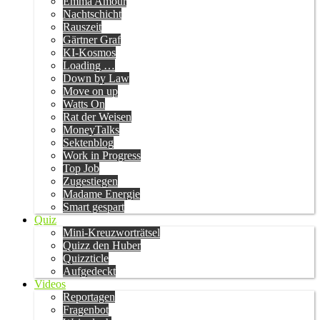
Emma Amour
Nachtschicht
Rauszeit
Gärtner Graf
KI-Kosmos
Loading …
Down by Law
Move on up
Watts On
Rat der Weisen
MoneyTalks
Sektenblog
Work in Progress
Top Job
Zugestiegen
Madame Energie
Smart gespart
Quiz
Mini-Kreuzworträtsel
Quizz den Huber
Quizzticle
Aufgedeckt
Videos
Reportagen
Fragenbot