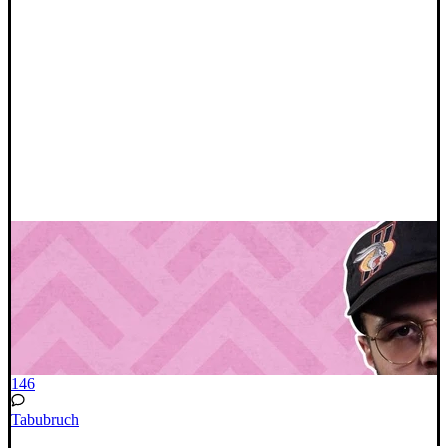
146
Tabubruch