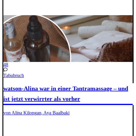
48
Tabubruch
watson-Alina war in einer Tantramassage – und
ist jetzt verwirrter als vorher
von Alina Kilongan, Aya Baalbaki