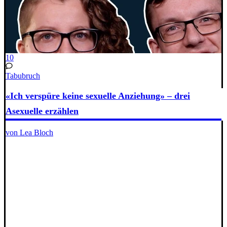
10
Tabubruch
«Ich verspüre keine sexuelle Anziehung» – drei
Asexuelle erzählen
von Lea Bloch