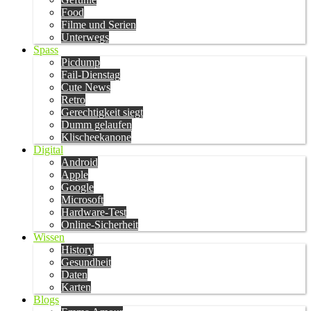
Food
Filme und Serien
Unterwegs
Spass
Picdump
Fail-Dienstag
Cute News
Retro
Gerechtigkeit siegt
Dumm gelaufen
Klischeekanone
Digital
Android
Apple
Google
Microsoft
Hardware-Test
Online-Sicherheit
Wissen
History
Gesundheit
Daten
Karten
Blogs