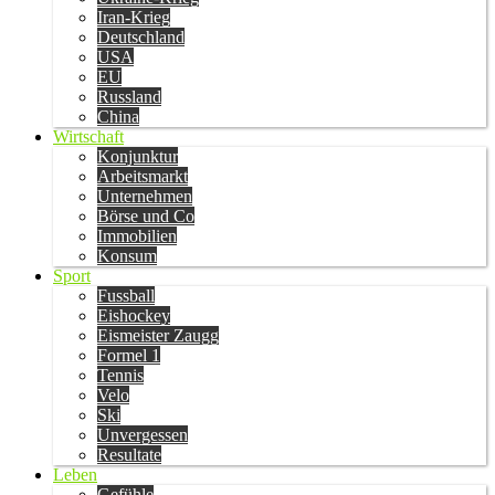
Iran-Krieg
Deutschland
USA
EU
Russland
China
Wirtschaft
Konjunktur
Arbeitsmarkt
Unternehmen
Börse und Co
Immobilien
Konsum
Sport
Fussball
Eishockey
Eismeister Zaugg
Formel 1
Tennis
Velo
Ski
Unvergessen
Resultate
Leben
Gefühle