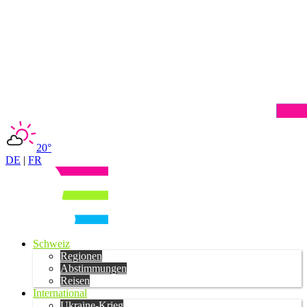
20°
DE
|
FR
Schweiz
Regionen
Abstimmungen
Reisen
International
Ukraine-Krieg