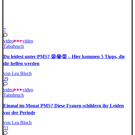
7
video
video
Tabubruch
Du leidest unter PMS? 😫😭😡 – Hier kommen 5 Tipps, die
dir helfen werden
von Lea Bloch
29
video
video
Tabubruch
Einmal im Monat PMS? Diese Frauen schildern ihr Leiden
vor der Periode
von Lea Bloch
53