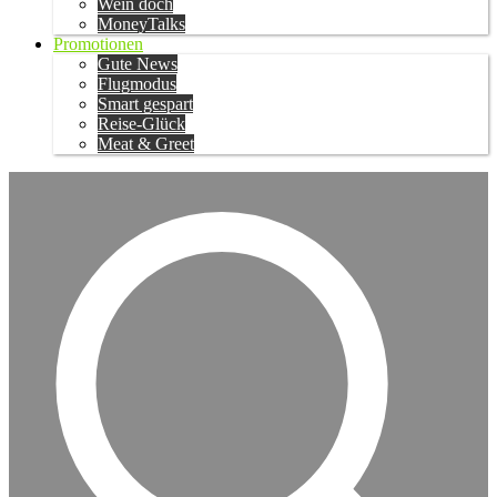
Wein doch
MoneyTalks
Promotionen
Gute News
Flugmodus
Smart gespart
Reise-Glück
Meat & Greet