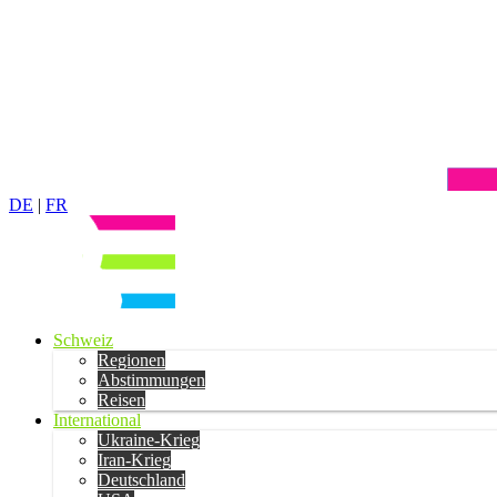
DE
|
FR
Schweiz
Regionen
Abstimmungen
Reisen
International
Ukraine-Krieg
Iran-Krieg
Deutschland