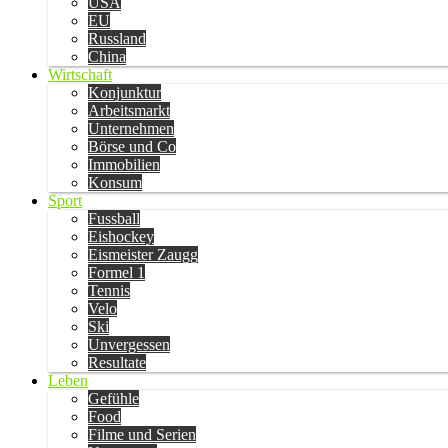
USA
EU
Russland
China
Wirtschaft
Konjunktur
Arbeitsmarkt
Unternehmen
Börse und Co
Immobilien
Konsum
Sport
Fussball
Eishockey
Eismeister Zaugg
Formel 1
Tennis
Velo
Ski
Unvergessen
Resultate
Leben
Gefühle
Food
Filme und Serien