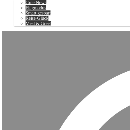
Gute News
Flugmodus
Smart gespart
Reise-Glück
Meat & Greet