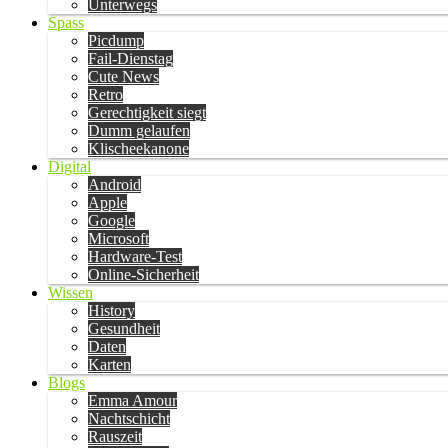
Unterwegs
Spass
Picdump
Fail-Dienstag
Cute News
Retro
Gerechtigkeit siegt
Dumm gelaufen
Klischeekanone
Digital
Android
Apple
Google
Microsoft
Hardware-Test
Online-Sicherheit
Wissen
History
Gesundheit
Daten
Karten
Blogs
Emma Amour
Nachtschicht
Rauszeit