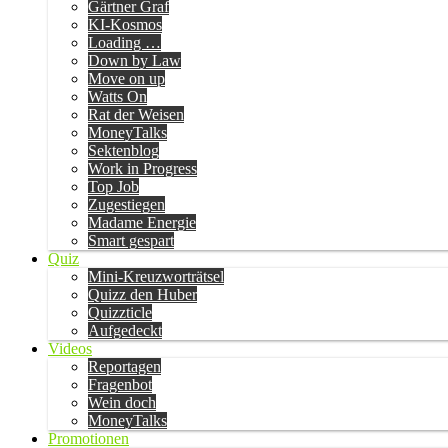
Gärtner Graf
KI-Kosmos
Loading …
Down by Law
Move on up
Watts On
Rat der Weisen
MoneyTalks
Sektenblog
Work in Progress
Top Job
Zugestiegen
Madame Energie
Smart gespart
Quiz
Mini-Kreuzworträtsel
Quizz den Huber
Quizzticle
Aufgedeckt
Videos
Reportagen
Fragenbot
Wein doch
MoneyTalks
Promotionen