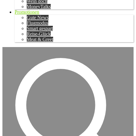
Wein doch
MoneyTalks
Promotionen
Gute News
Flugmodus
Smart gespart
Reise-Glück
Meat & Greet