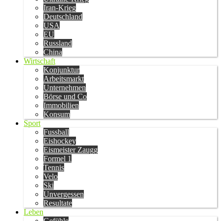
Iran-Krieg
Deutschland
USA
EU
Russland
China
Wirtschaft
Konjunktur
Arbeitsmarkt
Unternehmen
Börse und Co
Immobilien
Konsum
Sport
Fussball
Eishockey
Eismeister Zaugg
Formel 1
Tennis
Velo
Ski
Unvergessen
Resultate
Leben
Gefühle