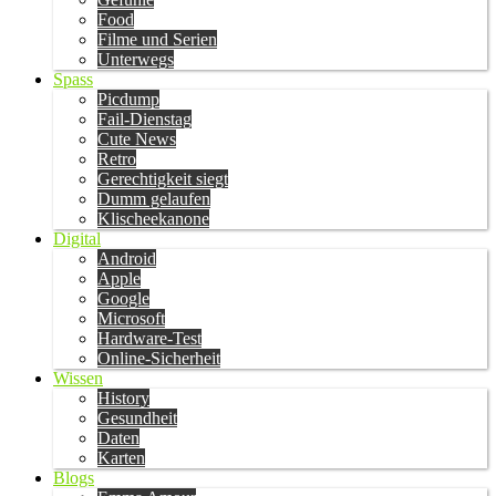
Food
Filme und Serien
Unterwegs
Spass
Picdump
Fail-Dienstag
Cute News
Retro
Gerechtigkeit siegt
Dumm gelaufen
Klischeekanone
Digital
Android
Apple
Google
Microsoft
Hardware-Test
Online-Sicherheit
Wissen
History
Gesundheit
Daten
Karten
Blogs