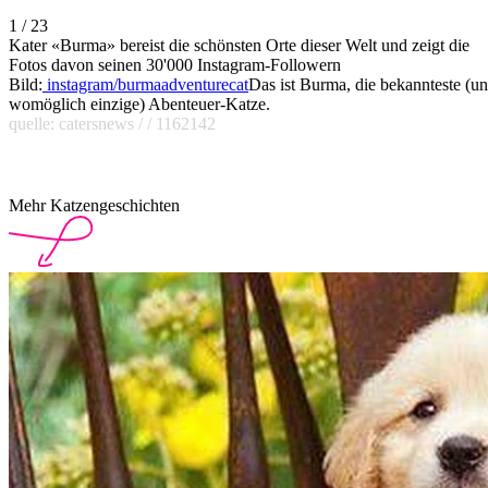
1 / 23
Kater «Burma» bereist die schönsten Orte dieser Welt und zeigt die
Fotos davon seinen 30'000 Instagram-Followern
Bild:
instagram/burmaadventurecat
Das ist Burma, die bekannteste (u
womöglich einzige) Abenteuer-Katze.
quelle: catersnews / / 1162142
Mehr Katzengeschichten