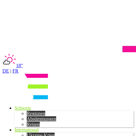
18°
DE
|
FR
Schweiz
Regionen
Abstimmungen
Reisen
International
Ukraine-Krieg