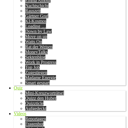
Emma Amour
Nachtschicht
Rauszeit
Gärtner Graf
KI-Kosmos
Loading …
Down by Law
Move on up
Watts On
Rat der Weisen
MoneyTalks
Sektenblog
Work in Progress
Top Job
Zugestiegen
Madame Energie
Smart gespart
Quiz
Mini-Kreuzworträtsel
Quizz den Huber
Quizzticle
Aufgedeckt
Videos
Reportagen
Fragenbot