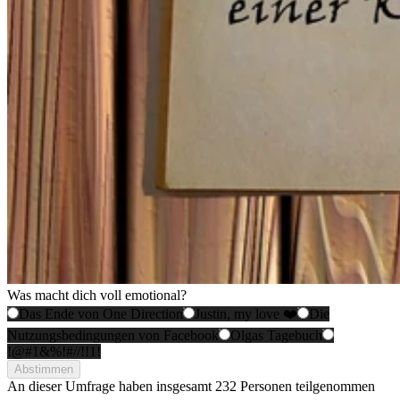
Was macht dich voll emotional?
Das Ende von One Direction
Justin, my love ❤️
Die
Nutzungsbedingungen von Facebook
Olgas Tagebuch
!@#1&%!#//!!1!
Abstimmen
An dieser Umfrage haben insgesamt
232 Personen
teilgenommen