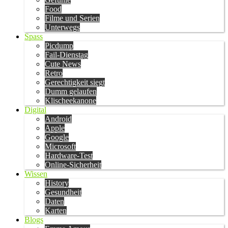
Food
Filme und Serien
Unterwegs
Spass
Picdump
Fail-Dienstag
Cute News
Retro
Gerechtigkeit siegt
Dumm gelaufen
Klischeekanone
Digital
Android
Apple
Google
Microsoft
Hardware-Test
Online-Sicherheit
Wissen
History
Gesundheit
Daten
Karten
Blogs