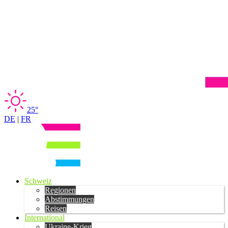
25°
DE
|
FR
Schweiz
Regionen
Abstimmungen
Reisen
International
Ukraine-Krieg