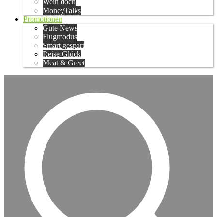
Wein doch
MoneyTalks
Promotionen
Gute News
Flugmodus
Smart gespart
Reise-Glück
Meat & Greet