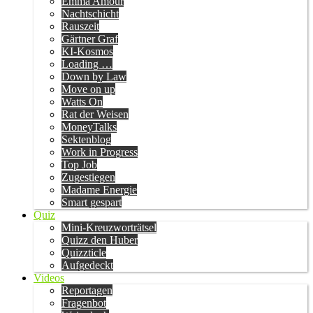
Emma Amour
Nachtschicht
Rauszeit
Gärtner Graf
KI-Kosmos
Loading …
Down by Law
Move on up
Watts On
Rat der Weisen
MoneyTalks
Sektenblog
Work in Progress
Top Job
Zugestiegen
Madame Energie
Smart gespart
Quiz
Mini-Kreuzworträtsel
Quizz den Huber
Quizzticle
Aufgedeckt
Videos
Reportagen
Fragenbot