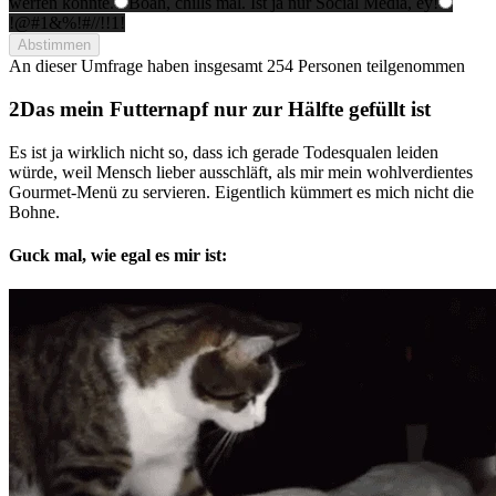
werfen könnte.
Boah, chills mal. Ist ja nur Social Media, ey!
!@#1&%!#//!!1!
Abstimmen
An dieser Umfrage haben insgesamt
254 Personen
teilgenommen
Das mein Futternapf nur zur Hälfte gefüllt ist
Es ist ja wirklich nicht so, dass ich gerade Todesqualen leiden
würde, weil Mensch lieber ausschläft, als mir mein wohlverdientes
Gourmet-Menü zu servieren. Eigentlich kümmert es mich nicht die
Bohne.
Guck mal, wie egal es mir ist: