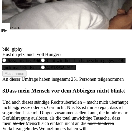
bild:
giphy
Hast du jetzt auch voll Hunger?
Pizza, my love! ❤️
Nicht wirklich. Ich habe schon geges... Oh,
guck mal! Ein Keks!
!@#1&%!#//!!1!
Abstimmen
An dieser Umfrage haben insgesamt
251 Personen
teilgenommen
Dass mein Mensch vor dem Abbiegen nicht blinkt
Und auch dieses ständige Rechtsüberholen – macht mich überhaupt
nicht aggressiv oder so. Gar nicht. Nie. Es ist mir so egal, dass ich
sogar eine Liste mit Dingen zusammenstellen kann, die in mir mehr
Gefühlsregung auslösen, als die total unwichtige Tatsache, dass
mein
blöder
Mensch sich einfach nicht an die
noch blöderen
Verkehrsregeln des Wohnzimmers halten will.