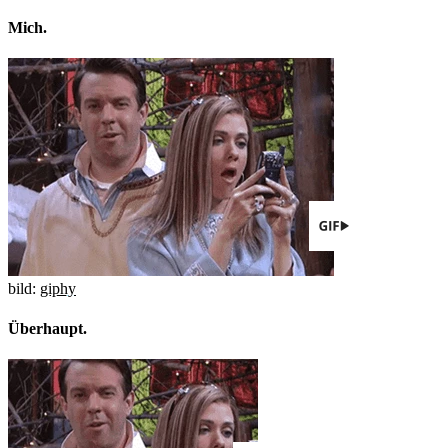
Mich.
bild:
giphy
Überhaupt.