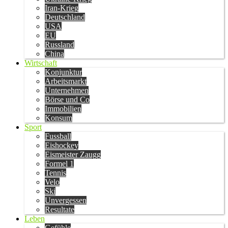
Iran-Krieg
Deutschland
USA
EU
Russland
China
Wirtschaft
Konjunktur
Arbeitsmarkt
Unternehmen
Börse und Co
Immobilien
Konsum
Sport
Fussball
Eishockey
Eismeister Zaugg
Formel 1
Tennis
Velo
Ski
Unvergessen
Resultate
Leben
Gefühle