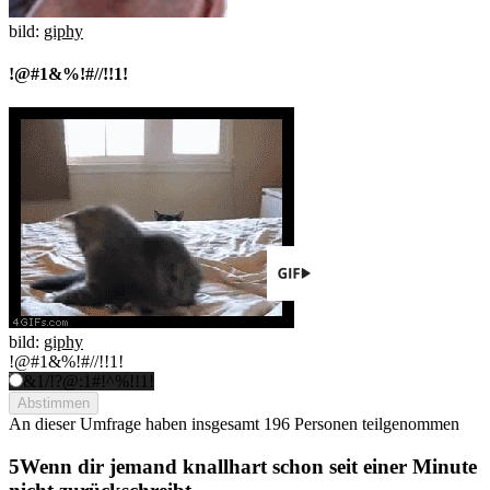
bild:
giphy
!@#1&%!#//!!1!
bild:
giphy
!@#1&%!#//!!1!
&1/!?@:1#!^%!!1!
Abstimmen
An dieser Umfrage haben insgesamt
196 Personen
teilgenommen
Wenn dir jemand knallhart schon seit einer Minute