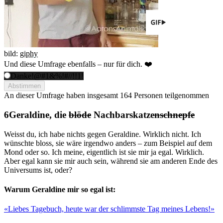
bild:
giphy
Und diese Umfrage ebenfalls – nur für dich. ❤️
Danke!@#1&%!#//!!1!
Abstimmen
An dieser Umfrage haben insgesamt
164 Personen
teilgenommen
Geraldine, die
blöde
Nachbarskatze
nschnepfe
Weisst du, ich habe nichts gegen Geraldine. Wirklich nicht. Ich
wünschte bloss, sie wäre irgendwo anders – zum Beispiel auf dem
Mond oder so. Ich meine, eigentlich ist sie mir ja egal. Wirklich.
Aber egal kann sie mir auch sein, während sie am anderen Ende des
Universums ist, oder?
Warum Geraldine mir so egal ist:
«Liebes Tagebuch, heute war der schlimmste Tag meines Lebens!»