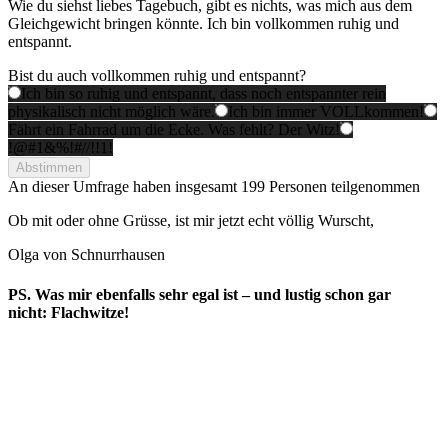
Wie du siehst liebes Tagebuch, gibt es nichts, was mich aus dem
Gleichgewicht bringen könnte. Ich bin vollkommen ruhig und
entspannt.
Bist du auch vollkommen ruhig und entspannt?
Ich bin so ruhig und entspannt, dass noch entspannter rein
physikalisch nicht möglich wäre.
Ich bin immer VOLLkommen!
Fährt ein Fahrrad um die Ecke. Was fehlt? Der Witz!
!@#1&%!#//!!1!
Abstimmen
An dieser Umfrage haben insgesamt
199 Personen
teilgenommen
Ob mit oder ohne Grüsse, ist mir jetzt echt völlig Wurscht,
Olga von Schnurrhausen
PS. Was mir ebenfalls sehr egal ist – und lustig schon gar
nicht: Flachwitze!