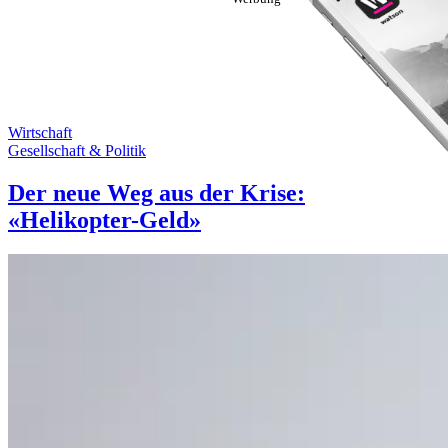
Wirtschaft
Gesellschaft & Politik
Der neue Weg aus der Krise:
«Helikopter-Geld»