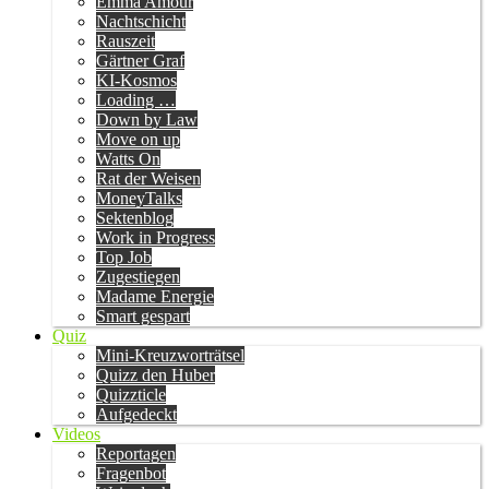
Emma Amour
Nachtschicht
Rauszeit
Gärtner Graf
KI-Kosmos
Loading …
Down by Law
Move on up
Watts On
Rat der Weisen
MoneyTalks
Sektenblog
Work in Progress
Top Job
Zugestiegen
Madame Energie
Smart gespart
Quiz
Mini-Kreuzworträtsel
Quizz den Huber
Quizzticle
Aufgedeckt
Videos
Reportagen
Fragenbot