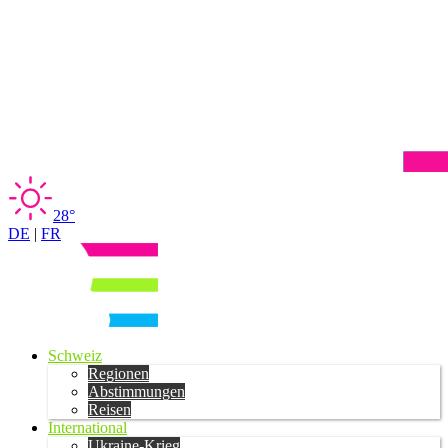
28°
DE
|
FR
Schweiz
Regionen
Abstimmungen
Reisen
International
Ukraine-Krieg