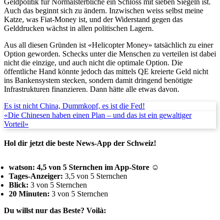
Geldpolitik für Normalsterbliche ein Schloss mit sieben Siegeln ist.
Auch das beginnt sich zu ändern. Inzwischen weiss selbst meine
Katze, was Fiat-Money ist, und der Widerstand gegen das
Gelddrucken wächst in allen politischen Lagern.
Aus all diesen Gründen ist «Helicopter Money» tatsächlich zu einer
Option geworden. Schecks unter die Menschen zu verteilen ist dabei
nicht die einzige, und auch nicht die optimale Option. Die
öffentliche Hand könnte jedoch das mittels QE kreierte Geld nicht
ins Bankensystem stecken, sondern damit dringend benötigte
Infrastrukturen finanzieren. Dann hätte alle etwas davon.
Es ist nicht China, Dummkopf, es ist die Fed!
«Die Chinesen haben einen Plan – und das ist ein gewaltiger
Vorteil»
Hol dir jetzt die beste News-App der Schweiz!
watson: 4,5 von 5 Sternchen im App-Store ☺
Tages-Anzeiger:
3,5 von 5 Sternchen
Blick:
3 von 5 Sternchen
20 Minuten:
3 von 5 Sternchen
Du willst nur das Beste? Voilà: