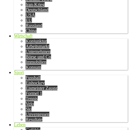
Iran-Krieg
Deutschland
USA
EU
Russland
China
Wirtschaft
Konjunktur
Arbeitsmarkt
Unternehmen
Börse und Co
Immobilien
Konsum
Sport
Fussball
Eishockey
Eismeister Zaugg
Formel 1
Tennis
Velo
Ski
Unvergessen
Resultate
Leben
Gefühle