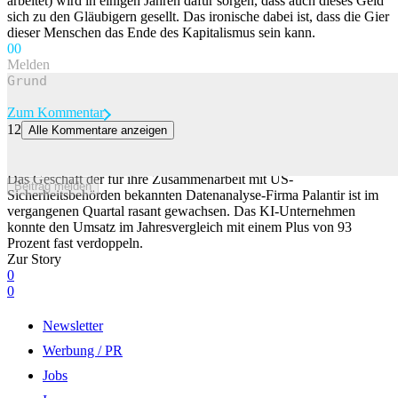
arbeitet) wird in einigen Jahren dafür sorgen, dass auch dieses Geld
sich zu den Gläubigern gesellt. Das ironische dabei ist, dass die Gier
dieser Menschen das Ende des Kapitalismus sein kann.
0
0
Melden
Zum Kommentar
12
Alle Kommentare anzeigen
KI-Datenfirma Palantir hat ihren Umsatz im letzten Quartal fast
verdoppelt
Das Geschäft der für ihre Zusammenarbeit mit US-
Beitrag melden
Sicherheitsbehörden bekannten Datenanalyse-Firma Palantir ist im
vergangenen Quartal rasant gewachsen. Das KI-Unternehmen
konnte den Umsatz im Jahresvergleich mit einem Plus von 93
Prozent fast verdoppeln.
Zur Story
0
0
Newsletter
Werbung / PR
Jobs