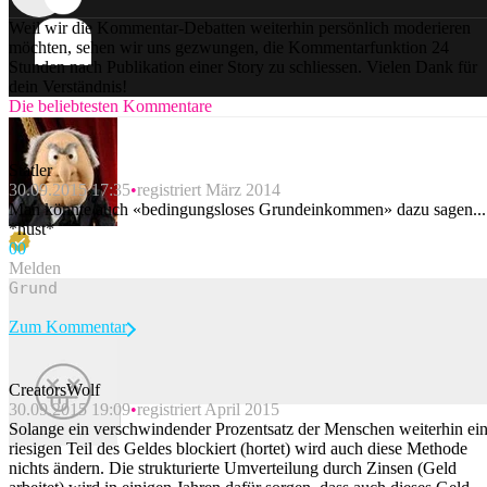
Weil wir die Kommentar-Debatten weiterhin persönlich moderieren
möchten, sehen wir uns gezwungen, die Kommentarfunktion 24
Stunden nach Publikation einer Story zu schliessen. Vielen Dank für
dein Verständnis!
Die beliebtesten Kommentare
Statler
30.09.2015 17:35
registriert März 2014
Man könnte auch «bedingungsloses Grundeinkommen» dazu sagen...
*hust*
0
0
Melden
Zum Kommentar
CreatorsWolf
30.09.2015 19:09
registriert April 2015
Beitrag melden
Solange ein verschwindender Prozentsatz der Menschen weiterhin ei
riesigen Teil des Geldes blockiert (hortet) wird auch diese Methode
nichts ändern. Die strukturierte Umverteilung durch Zinsen (Geld