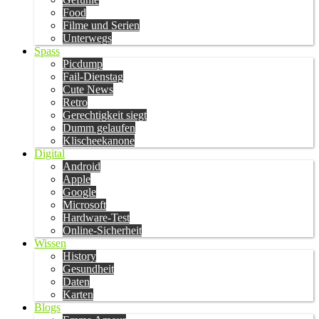
Food
Filme und Serien
Unterwegs
Spass
Picdump
Fail-Dienstag
Cute News
Retro
Gerechtigkeit siegt
Dumm gelaufen
Klischeekanone
Digital
Android
Apple
Google
Microsoft
Hardware-Test
Online-Sicherheit
Wissen
History
Gesundheit
Daten
Karten
Blogs