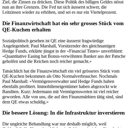
Ziel, die Zinsen zu drücken. Diese Politik des billigen Geldes stösst
nun an ihre Grenzen. Die Fed tut sich äusserst schwer, die
Leitzinsen wieder zu erhöhen, und sei es nur ein Viertelprozent.
Die Finanzwirtschaft hat ein sehr grosses Stück vom
QE-Kuchen erhalten
Sozialpolitisch gesehen ist QE eine äusserst fragwürdige
Angelegenheit. Paul Marshall, Vorsitzender des gleichnamigen
Hedge Funds, erklärte jüngst in der «Financial Times» unverblümt:
«Quantitative Easing hat Bonus-verwöhnten Banker aus der Patsche
geholfen und die Reichen noch reicher gemacht.»
Tatsächlich hat die Finanzwirtschaft ein viel grösseres Stück vom
QE-Kuchen bekommen als Otto Normalverbraucher. Nochmals
Paul Marshall: «Vermögensverwalter und Hedge Funds haben
ebenfalls profitiert. Immobilieneigentümer haben abgezockt wie
Banditen. Kurz: Jedermann mit Vermögenswerten ist viel reicher
geworden. Alle von uns, die auf den Finanzmärkten tätig sind, sind
dem QE etwas schuldig.»
Die bessere Lösung: In die Infrastruktur inverstieren
Die ungleiche Behandlung war nur deshalb möglich, weil