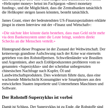
«Helicopter money» heisst im Fachjargon «direct monetary
funding», und die Möglichkeit, dass die Zentralbanken tatsächlich
die Helikopter steigen lassen könnten, besteht tatsächlich.
James Grant, einer der bedeutendsten US-Finanzspezialisten erklärte
jüngst in einem Interview mit der «Finanz und Wirtschaft»:
«Die nächste Idee könnte darin bestehen, dass man Geld nicht mehr
via dem Bankensystem unter die Leute bringt, sondern direkt
Schecks an die Menschen verteilt.»
Hintergrund dieser Prognose ist der Zustand der Weltwirtschaft. Der
keineswegs grandiose Aufschwung nach der Krise war einerseits
getrieben von den Rohstoffpreisen. Schwellenländer wie Brasilien
und Argentinien, aber auch Erdölproduzenten profitieren vom so
genannten «Superzyklus» und der scheinbar unbegrenzten
chinesischen Nachfrage nach Kupfer, Öl und
Landwirtschaftsprodukten. Dies wiederum führte dazu, dass eine
wachsende Mittelschicht Konsumgüter wie Smartphones aus den
entwickelten Staaten importierte und Unternehmen Maschinen und
Software.
Der Rohstoff-Superzyklus ist vorbei
Damit ist Schluss. Der Superzyklus ist zu Ende, die Rohstoffe sind