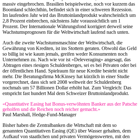
massiv eingebrochen. Brasilien beispielweise, noch vor kurzem das
Boomland schlechthin, befindet sich in einer schweren Rezession.
Im laufenden Jahr wird das Bruttoinlandprodukt wahrscheinlich um
2,8 Prozent einbrechen, nächstens Jahr voraussichtlich um 1
Prozent. Der Internationale Währungsfond korrigiert derweil seine
Wachstumsprognosen für die Weltwirtschaft laufend nach unten.
Auch die zweite Wachstumsmaschine der Weltwirtschaft, die
Gewährung von Krediten, ist ins Stottern geraten. Obwohl das Geld
so billig ist wie kaum jemals, greifen weder Konsumenten noch
Unternehmen zu. Nach wie vor ist «Deleveraging» angesagt, das
Abtragen eines riesigen Schuldenberges, sei es bei Privaten oder bei
der öffentlichen Hand. Spielraum für neue Kredite besteht nicht
mehr. Die Beratungsfirma McKinsey hat kürzlich in einer Studie
vorgerechnet, dass sich seit 2008 weltweit der Schuldenberg
nochmals um 57 Billionen Dollar erhöht hat. Zum Vergleich: Das
entspricht fast hundert Mal dem Schweizer Bruttoinlandprodukt.
«Quantitative Easing hat Bonus-verwöhnten Banker aus der Patsche
geholfen und die Reichen noch reicher gemacht.»
Paul Marshall, Hedge-Fund-Manager
Bisher haben die Zentralbanken die Wirtschaft mit dem so
genannten Quantitativen Easing (QE) über Wasser gehalten, dem
Aufkauf von staatlichen und privaten Vermögenswerten, mit den