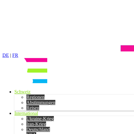
DE
|
FR
Schweiz
Regionen
Abstimmungen
Reisen
International
Ukraine-Krieg
Iran-Krieg
Deutschland