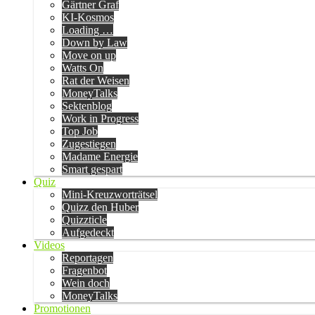
Gärtner Graf
KI-Kosmos
Loading …
Down by Law
Move on up
Watts On
Rat der Weisen
MoneyTalks
Sektenblog
Work in Progress
Top Job
Zugestiegen
Madame Energie
Smart gespart
Quiz
Mini-Kreuzworträtsel
Quizz den Huber
Quizzticle
Aufgedeckt
Videos
Reportagen
Fragenbot
Wein doch
MoneyTalks
Promotionen