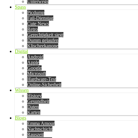
Unterwegs
Spass
Picdump
Fail-Dienstag
Cute News
Retro
Gerechtigkeit siegt
Dumm gelaufen
Klischeekanone
Digital
Android
Apple
Google
Microsoft
Hardware-Test
Online-Sicherheit
Wissen
History
Gesundheit
Daten
Karten
Blogs
Emma Amour
Nachtschicht
Rauszeit