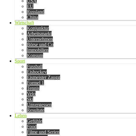
USA
EU
Russland
China
Wirtschaft
Konjunktur
Arbeitsmarkt
Unternehmen
Börse und Co
Immobilien
Konsum
Sport
Fussball
Eishockey
Eismeister Zaugg
Formel 1
Tennis
Velo
Ski
Unvergessen
Resultate
Leben
Gefühle
Food
Filme und Serien