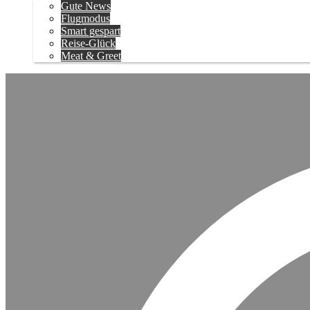
Gute News
Flugmodus
Smart gespart
Reise-Glück
Meat & Greet