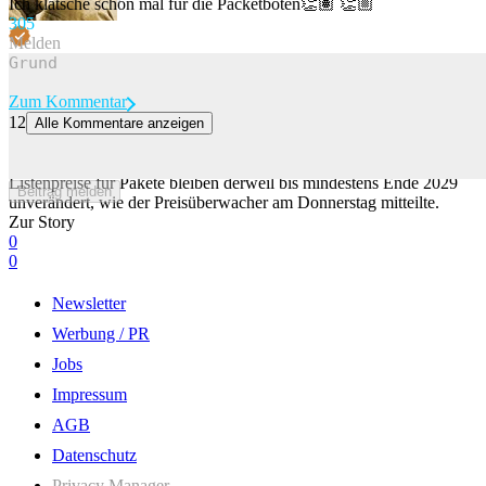
Ich klatsche schon mal für die Packetboten👏🏽 👏🏼
30
5
Melden
Zum Kommentar
12
Alle Kommentare anzeigen
Ab 2027 werden Briefe in der Schweiz teurer – das willst du wissen
Die Post erhöht die Preise für Briefe ab Anfang 2027. Die
Listenpreise für Pakete bleiben derweil bis mindestens Ende 2029
Beitrag melden
unverändert, wie der Preisüberwacher am Donnerstag mitteilte.
Zur Story
0
0
Newsletter
Werbung / PR
Jobs
Impressum
AGB
Datenschutz
Privacy Manager