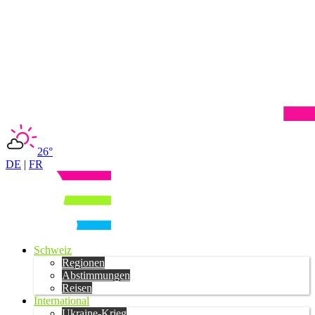
26°
DE
|
FR
Schweiz
Regionen
Abstimmungen
Reisen
International
Ukraine-Krieg