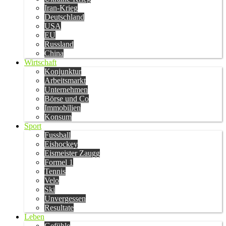
Iran-Krieg
Deutschland
USA
EU
Russland
China
Wirtschaft
Konjunktur
Arbeitsmarkt
Unternehmen
Börse und Co
Immobilien
Konsum
Sport
Fussball
Eishockey
Eismeister Zaugg
Formel 1
Tennis
Velo
Ski
Unvergessen
Resultate
Leben
Gefühle