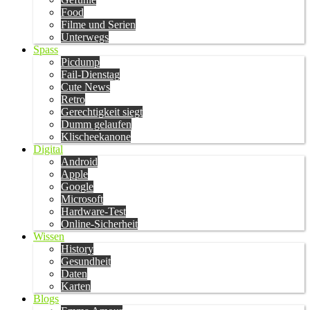
Food
Filme und Serien
Unterwegs
Spass
Picdump
Fail-Dienstag
Cute News
Retro
Gerechtigkeit siegt
Dumm gelaufen
Klischeekanone
Digital
Android
Apple
Google
Microsoft
Hardware-Test
Online-Sicherheit
Wissen
History
Gesundheit
Daten
Karten
Blogs