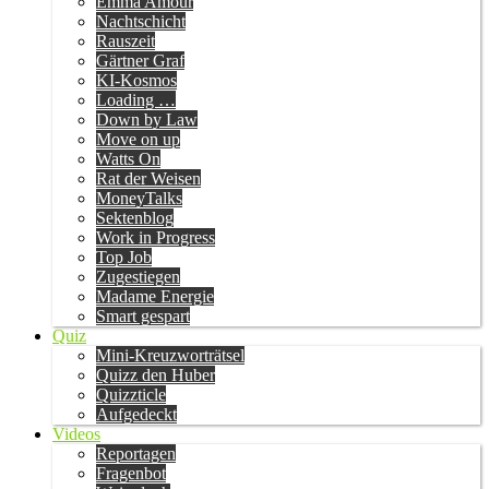
Emma Amour
Nachtschicht
Rauszeit
Gärtner Graf
KI-Kosmos
Loading …
Down by Law
Move on up
Watts On
Rat der Weisen
MoneyTalks
Sektenblog
Work in Progress
Top Job
Zugestiegen
Madame Energie
Smart gespart
Quiz
Mini-Kreuzworträtsel
Quizz den Huber
Quizzticle
Aufgedeckt
Videos
Reportagen
Fragenbot