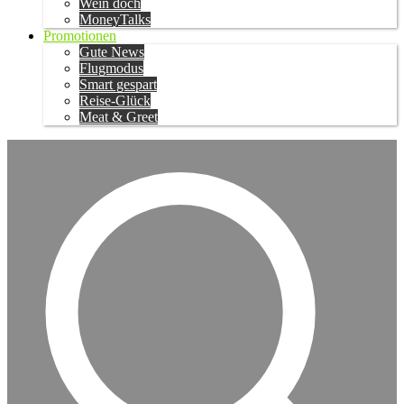
Wein doch
MoneyTalks
Promotionen
Gute News
Flugmodus
Smart gespart
Reise-Glück
Meat & Greet