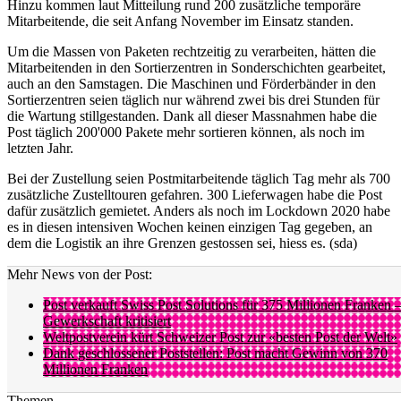
Hinzu kommen laut Mitteilung rund 200 zusätzliche temporäre
Mitarbeitende, die seit Anfang November im Einsatz standen.
Um die Massen von Paketen rechtzeitig zu verarbeiten, hätten die
Mitarbeitenden in den Sortierzentren in Sonderschichten gearbeitet,
auch an den Samstagen. Die Maschinen und Förderbänder in den
Sortierzentren seien täglich nur während zwei bis drei Stunden für
die Wartung stillgestanden. Dank all dieser Massnahmen habe die
Post täglich 200'000 Pakete mehr sortieren können, als noch im
letzten Jahr.
Bei der Zustellung seien Postmitarbeitende täglich Tag mehr als 700
zusätzliche Zustelltouren gefahren. 300 Lieferwagen habe die Post
dafür zusätzlich gemietet. Anders als noch im Lockdown 2020 habe
es in diesen intensiven Wochen keinen einzigen Tag gegeben, an
dem die Logistik an ihre Grenzen gestossen sei, hiess es. (sda)
Mehr News von der Post:
Post verkauft Swiss Post Solutions für 375 Millionen Franken 
Gewerkschaft kritisiert
Weltpostverein kürt Schweizer Post zur «besten Post der Welt»
Dank geschlossener Poststellen: Post macht Gewinn von 370
Millionen Franken
Themen