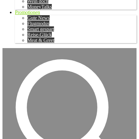
Wein doch
MoneyTalks
Promotionen
Gute News
Flugmodus
Smart gespart
Reise-Glück
Meat & Greet