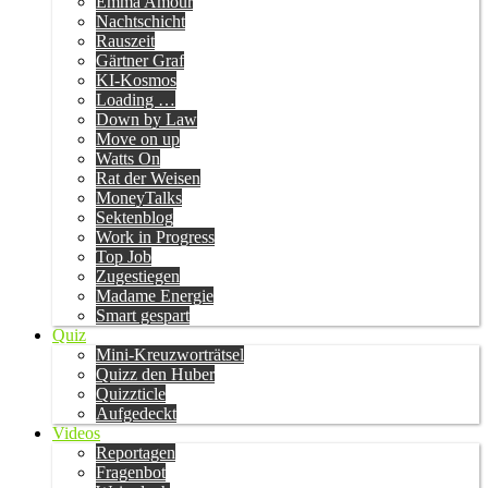
Emma Amour
Nachtschicht
Rauszeit
Gärtner Graf
KI-Kosmos
Loading …
Down by Law
Move on up
Watts On
Rat der Weisen
MoneyTalks
Sektenblog
Work in Progress
Top Job
Zugestiegen
Madame Energie
Smart gespart
Quiz
Mini-Kreuzworträtsel
Quizz den Huber
Quizzticle
Aufgedeckt
Videos
Reportagen
Fragenbot