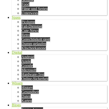
Food
Filme und Serien
Unterwegs
Spass
Picdump
Fail-Dienstag
Cute News
Retro
Gerechtigkeit siegt
Dumm gelaufen
Klischeekanone
Digital
Android
Apple
Google
Microsoft
Hardware-Test
Online-Sicherheit
Wissen
History
Gesundheit
Daten
Karten
Blogs