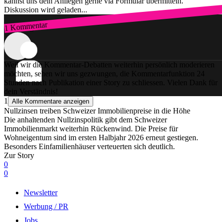
kannst uns dein Anliegen gerne via Formular übermitteln.
Diskussion wird geladen...
1 Kommentar
Zum Login
Weil wir die Kommentar-Debatten weiterhin persönlich moderieren
möchten, sehen wir uns gezwungen, die Kommentarfunktion 24
Stunden nach Publikation einer Story zu schliessen. Vielen Dank für
dein Verständnis!
1
Alle Kommentare anzeigen
Nullzinsen treiben Schweizer Immobilienpreise in die Höhe
Die anhaltenden Nullzinspolitik gibt dem Schweizer
Immobilienmarkt weiterhin Rückenwind. Die Preise für
Wohneigentum sind im ersten Halbjahr 2026 erneut gestiegen.
Besonders Einfamilienhäuser verteuerten sich deutlich.
Zur Story
0
0
Newsletter
Werbung / PR
Jobs