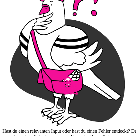
Hast du einen relevanten Input oder hast du einen Fehler entdeckt? D