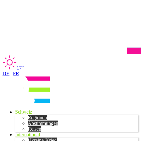
17°
DE
|
FR
Schweiz
Regionen
Abstimmungen
Reisen
International
Ukraine-Krieg