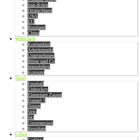
Iran-Krieg
Deutschland
USA
EU
Russland
China
Wirtschaft
Konjunktur
Arbeitsmarkt
Unternehmen
Börse und Co
Immobilien
Konsum
Sport
Fussball
Eishockey
Eismeister Zaugg
Formel 1
Tennis
Velo
Ski
Unvergessen
Resultate
Leben
Gefühle