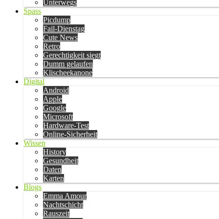
Unterwegs
Spass
Picdump
Fail-Dienstag
Cute News
Retro
Gerechtigkeit siegt
Dumm gelaufen
Klischeekanone
Digital
Android
Apple
Google
Microsoft
Hardware-Test
Online-Sicherheit
Wissen
History
Gesundheit
Daten
Karten
Blogs
Emma Amour
Nachtschicht
Rauszeit