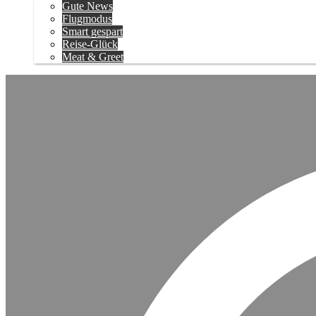
Gute News
Flugmodus
Smart gespart
Reise-Glück
Meat & Greet