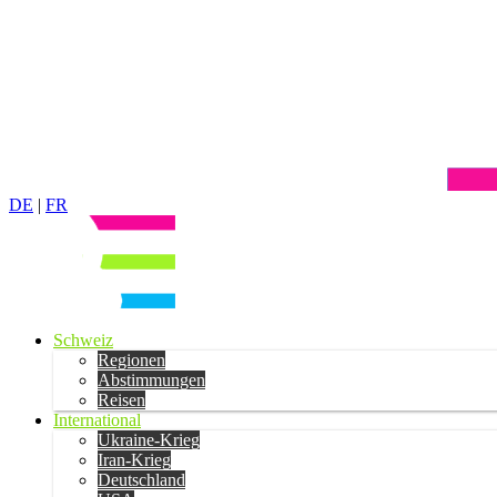
DE
|
FR
Schweiz
Regionen
Abstimmungen
Reisen
International
Ukraine-Krieg
Iran-Krieg
Deutschland