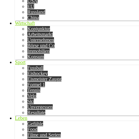
USA
EU
Russland
China
Wirtschaft
Konjunktur
Arbeitsmarkt
Unternehmen
Börse und Co
Immobilien
Konsum
Sport
Fussball
Eishockey
Eismeister Zaugg
Formel 1
Tennis
Velo
Ski
Unvergessen
Resultate
Leben
Gefühle
Food
Filme und Serien