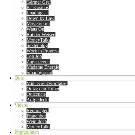
Gärtner Graf
KI-Kosmos
Loading …
Down by Law
Move on up
Watts On
Rat der Weisen
MoneyTalks
Sektenblog
Work in Progress
Top Job
Zugestiegen
Madame Energie
Smart gespart
Quiz
Mini-Kreuzworträtsel
Quizz den Huber
Quizzticle
Aufgedeckt
Videos
Reportagen
Fragenbot
Wein doch
MoneyTalks
Promotionen