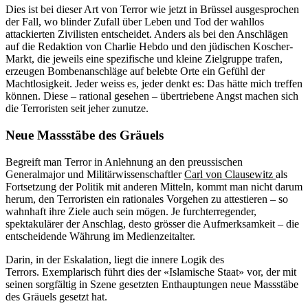
Dies ist bei dieser Art von Terror wie jetzt in Brüssel ausgesprochen
der Fall, wo blinder Zufall über Leben und Tod der wahllos
attackierten Zivilisten entscheidet. Anders als bei den Anschlägen
auf die Redaktion von Charlie Hebdo und den jüdischen Koscher-
Markt, die jeweils eine spezifische und kleine Zielgruppe trafen,
erzeugen Bombenanschläge auf belebte Orte ein Gefühl der
Machtlosigkeit. Jeder weiss es, jeder denkt es: Das hätte mich treffen
können. Diese – rational gesehen – übertriebene Angst machen sich
die Terroristen seit jeher zunutze.
Neue Massstäbe des Gräuels
Begreift man Terror in Anlehnung an den preussischen
Generalmajor und Militärwissenschaftler
Carl von Clausewitz
als
Fortsetzung der Politik mit anderen Mitteln, kommt man nicht darum
herum, den Terroristen ein rationales Vorgehen zu attestieren – so
wahnhaft ihre Ziele auch sein mögen. Je furchterregender,
spektakulärer der Anschlag, desto grösser die Aufmerksamkeit – die
entscheidende Währung im Medienzeitalter.
Darin, in der Eskalation, liegt die innere Logik des
Terrors. Exemplarisch führt dies der «Islamische Staat» vor, der mit
seinen sorgfältig in Szene gesetzten Enthauptungen neue Massstäbe
des Gräuels gesetzt hat.