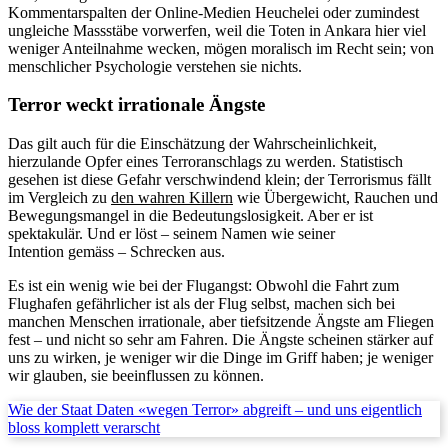
Kommentarspalten der Online-Medien Heuchelei oder zumindest
ungleiche Massstäbe vorwerfen, weil die Toten in Ankara hier viel
weniger Anteilnahme wecken, mögen moralisch im Recht sein; von
menschlicher Psychologie verstehen sie nichts.
Terror weckt irrationale Ängste
Das gilt auch für die Einschätzung der Wahrscheinlichkeit,
hierzulande Opfer eines Terroranschlags zu werden. Statistisch
gesehen ist diese Gefahr verschwindend klein; der Terrorismus fällt
im Vergleich zu
den wahren Killern
wie Übergewicht, Rauchen und
Bewegungsmangel in die Bedeutungslosigkeit. Aber er ist
spektakulär. Und er löst – seinem Namen wie seiner
Intention gemäss – Schrecken aus.
Es ist ein wenig wie bei der Flugangst: Obwohl die Fahrt zum
Flughafen gefährlicher ist als der Flug selbst, machen sich bei
manchen Menschen irrationale, aber tiefsitzende Ängste am Fliegen
fest – und nicht so sehr am Fahren. Die Ängste scheinen stärker auf
uns zu wirken, je weniger wir die Dinge im Griff haben; je weniger
wir glauben, sie beeinflussen zu können.
Wie der Staat Daten «wegen Terror» abgreift – und uns eigentlich
bloss komplett verarscht