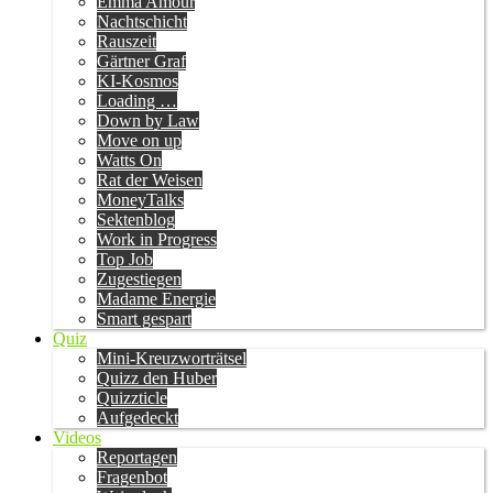
Emma Amour
Nachtschicht
Rauszeit
Gärtner Graf
KI-Kosmos
Loading …
Down by Law
Move on up
Watts On
Rat der Weisen
MoneyTalks
Sektenblog
Work in Progress
Top Job
Zugestiegen
Madame Energie
Smart gespart
Quiz
Mini-Kreuzworträtsel
Quizz den Huber
Quizzticle
Aufgedeckt
Videos
Reportagen
Fragenbot