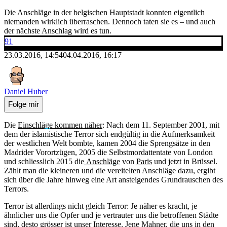
Die Anschläge in der belgischen Hauptstadt konnten eigentlich
niemanden wirklich überraschen. Dennoch taten sie es – und auch
der nächste Anschlag wird es tun.
91
23.03.2016, 14:54
04.04.2016, 16:17
Daniel Huber
Folge mir
Die
Einschläge kommen näher
: Nach dem 11. September 2001, mit
dem der islamistische Terror sich endgültig in die Aufmerksamkeit
der westlichen Welt bombte, kamen 2004 die Sprengsätze in den
Madrider Vorortzügen, 2005 die Selbstmordattentate von London
und schliesslich 2015 die
Anschläge
von
Paris
und jetzt in Brüssel.
Zählt man die kleineren und die vereitelten Anschläge dazu, ergibt
sich über die Jahre hinweg eine Art ansteigendes Grundrauschen des
Terrors.
Terror ist allerdings nicht gleich Terror: Je näher es kracht, je
ähnlicher uns die Opfer und je vertrauter uns die betroffenen Städte
sind, desto grösser ist unser Interesse. Jene Mahner, die uns in den