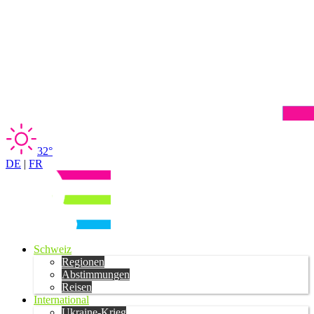
32°
DE
|
FR
Schweiz
Regionen
Abstimmungen
Reisen
International
Ukraine-Krieg