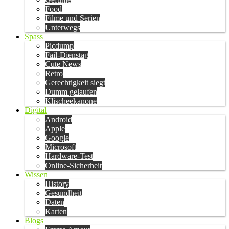
Food
Filme und Serien
Unterwegs
Spass
Picdump
Fail-Dienstag
Cute News
Retro
Gerechtigkeit siegt
Dumm gelaufen
Klischeekanone
Digital
Android
Apple
Google
Microsoft
Hardware-Test
Online-Sicherheit
Wissen
History
Gesundheit
Daten
Karten
Blogs