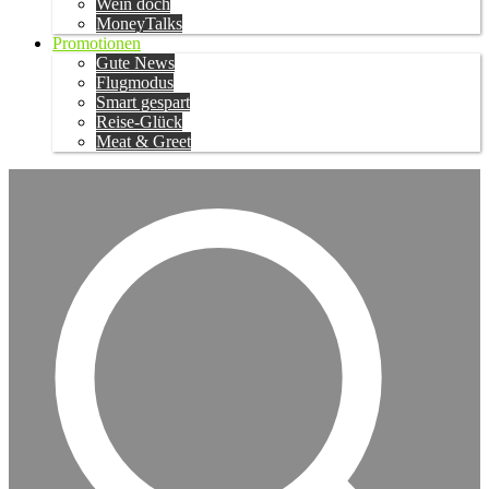
Wein doch
MoneyTalks
Promotionen
Gute News
Flugmodus
Smart gespart
Reise-Glück
Meat & Greet