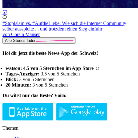
57
#StopIslam vs. #AufdieLiebe: Wie sich die Internet-Community
selber ausspielte ... und trotzdem einen Sieg einfuhr
von Corsin Manser
Alle Stories laden
Hol dir jetzt die beste News-App der Schweiz!
watson: 4,5 von 5 Sternchen im App-Store ☺
Tages-Anzeiger:
3,5 von 5 Sternchen
Blick:
3 von 5 Sternchen
20 Minuten:
3 von 5 Sternchen
Du willst nur das Beste? Voilà:
Themen