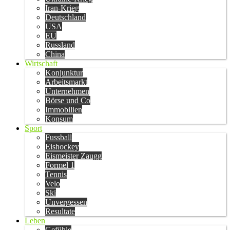
Iran-Krieg
Deutschland
USA
EU
Russland
China
Wirtschaft
Konjunktur
Arbeitsmarkt
Unternehmen
Börse und Co
Immobilien
Konsum
Sport
Fussball
Eishockey
Eismeister Zaugg
Formel 1
Tennis
Velo
Ski
Unvergessen
Resultate
Leben
Gefühle