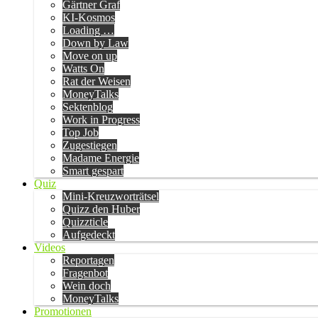
Gärtner Graf
KI-Kosmos
Loading …
Down by Law
Move on up
Watts On
Rat der Weisen
MoneyTalks
Sektenblog
Work in Progress
Top Job
Zugestiegen
Madame Energie
Smart gespart
Quiz
Mini-Kreuzworträtsel
Quizz den Huber
Quizzticle
Aufgedeckt
Videos
Reportagen
Fragenbot
Wein doch
MoneyTalks
Promotionen