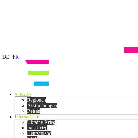
DE
|
FR
Schweiz
Regionen
Abstimmungen
Reisen
International
Ukraine-Krieg
Iran-Krieg
Deutschland