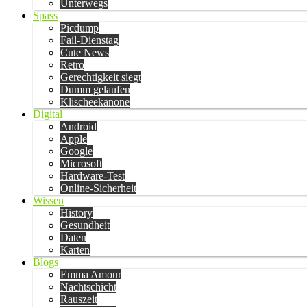
Unterwegs
Spass
Picdump
Fail-Dienstag
Cute News
Retro
Gerechtigkeit siegt
Dumm gelaufen
Klischeekanone
Digital
Android
Apple
Google
Microsoft
Hardware-Test
Online-Sicherheit
Wissen
History
Gesundheit
Daten
Karten
Blogs
Emma Amour
Nachtschicht
Rauszeit