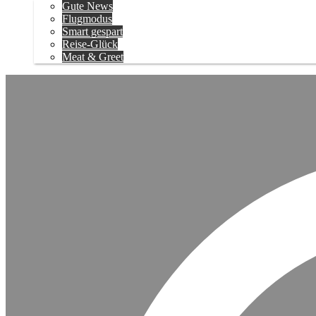
Gute News
Flugmodus
Smart gespart
Reise-Glück
Meat & Greet