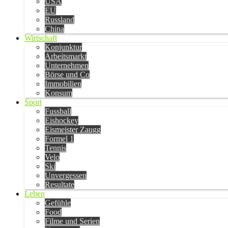
USA
EU
Russland
China
Wirtschaft
Konjunktur
Arbeitsmarkt
Unternehmen
Börse und Co
Immobilien
Konsum
Sport
Fussball
Eishockey
Eismeister Zaugg
Formel 1
Tennis
Velo
Ski
Unvergessen
Resultate
Leben
Gefühle
Food
Filme und Serien