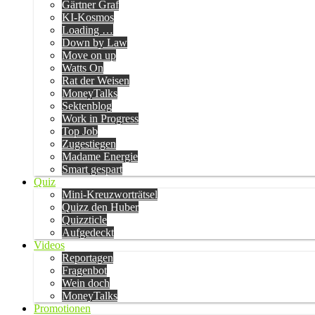
Gärtner Graf
KI-Kosmos
Loading …
Down by Law
Move on up
Watts On
Rat der Weisen
MoneyTalks
Sektenblog
Work in Progress
Top Job
Zugestiegen
Madame Energie
Smart gespart
Quiz
Mini-Kreuzworträtsel
Quizz den Huber
Quizzticle
Aufgedeckt
Videos
Reportagen
Fragenbot
Wein doch
MoneyTalks
Promotionen