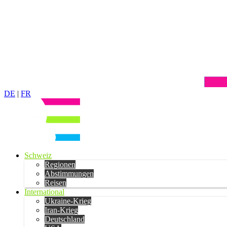
DE
|
FR
Schweiz
Regionen
Abstimmungen
Reisen
International
Ukraine-Krieg
Iran-Krieg
Deutschland