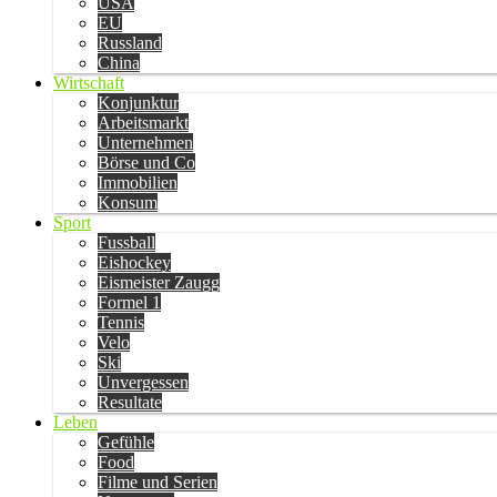
USA
EU
Russland
China
Wirtschaft
Konjunktur
Arbeitsmarkt
Unternehmen
Börse und Co
Immobilien
Konsum
Sport
Fussball
Eishockey
Eismeister Zaugg
Formel 1
Tennis
Velo
Ski
Unvergessen
Resultate
Leben
Gefühle
Food
Filme und Serien