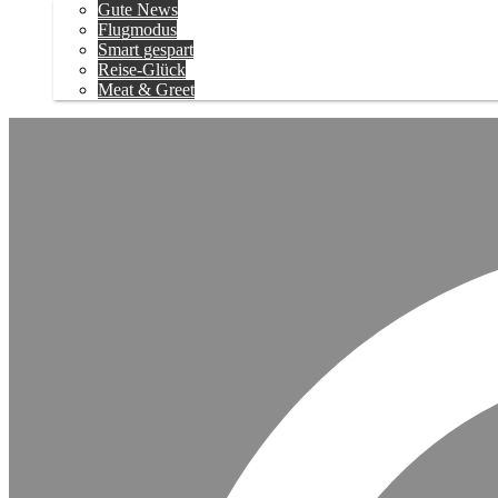
Gute News
Flugmodus
Smart gespart
Reise-Glück
Meat & Greet