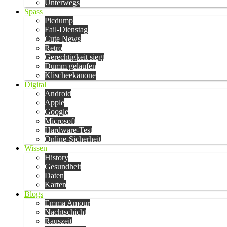
Unterwegs
Spass
Picdump
Fail-Dienstag
Cute News
Retro
Gerechtigkeit siegt
Dumm gelaufen
Klischeekanone
Digital
Android
Apple
Google
Microsoft
Hardware-Test
Online-Sicherheit
Wissen
History
Gesundheit
Daten
Karten
Blogs
Emma Amour
Nachtschicht
Rauszeit