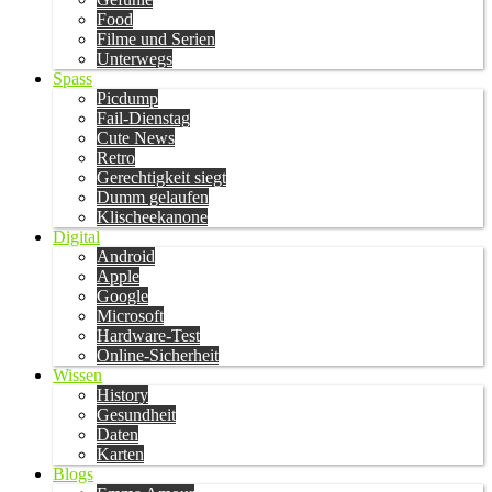
Food
Filme und Serien
Unterwegs
Spass
Picdump
Fail-Dienstag
Cute News
Retro
Gerechtigkeit siegt
Dumm gelaufen
Klischeekanone
Digital
Android
Apple
Google
Microsoft
Hardware-Test
Online-Sicherheit
Wissen
History
Gesundheit
Daten
Karten
Blogs