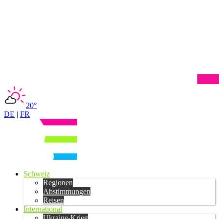
20°
DE
|
FR
Schweiz
Regionen
Abstimmungen
Reisen
International
Ukraine-Krieg