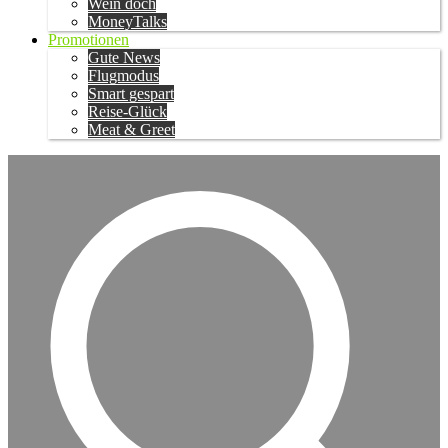
Wein doch
MoneyTalks
Promotionen
Gute News
Flugmodus
Smart gespart
Reise-Glück
Meat & Greet