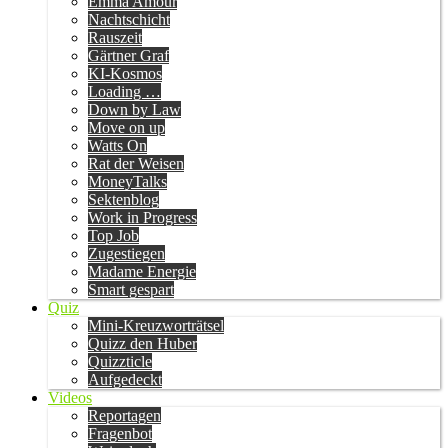
Emma Amour
Nachtschicht
Rauszeit
Gärtner Graf
KI-Kosmos
Loading …
Down by Law
Move on up
Watts On
Rat der Weisen
MoneyTalks
Sektenblog
Work in Progress
Top Job
Zugestiegen
Madame Energie
Smart gespart
Quiz
Mini-Kreuzworträtsel
Quizz den Huber
Quizzticle
Aufgedeckt
Videos
Reportagen
Fragenbot