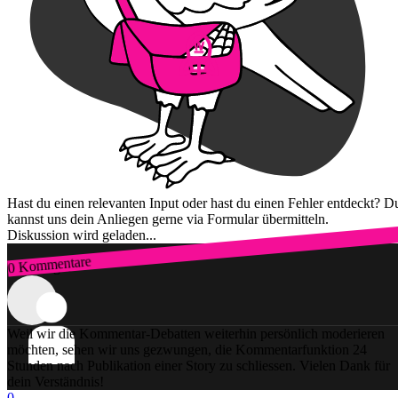
Hast du einen relevanten Input oder hast du einen Fehler entdeckt? D
kannst uns dein Anliegen gerne via Formular übermitteln.
Diskussion wird geladen...
0 Kommentare
Zum Login
Weil wir die Kommentar-Debatten weiterhin persönlich moderieren
möchten, sehen wir uns gezwungen, die Kommentarfunktion 24
Stunden nach Publikation einer Story zu schliessen. Vielen Dank für
dein Verständnis!
0