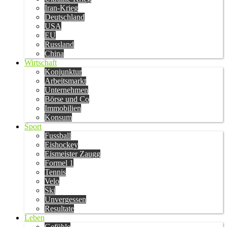
Iran-Krieg
Deutschland
USA
EU
Russland
China
Wirtschaft
Konjunktur
Arbeitsmarkt
Unternehmen
Börse und Co
Immobilien
Konsum
Sport
Fussball
Eishockey
Eismeister Zaugg
Formel 1
Tennis
Velo
Ski
Unvergessen
Resultate
Leben
Gefühle