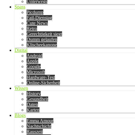
Unterwegs
Spass
Picdump
Fail-Dienstag
Cute News
Retro
Gerechtigkeit siegt
Dumm gelaufen
Klischeekanone
Digital
Android
Apple
Google
Microsoft
Hardware-Test
Online-Sicherheit
Wissen
History
Gesundheit
Daten
Karten
Blogs
Emma Amour
Nachtschicht
Rauszeit