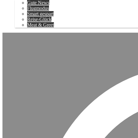
Gute News
Flugmodus
Smart gespart
Reise-Glück
Meat & Greet