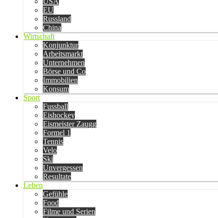
USA
EU
Russland
China
Wirtschaft
Konjunktur
Arbeitsmarkt
Unternehmen
Börse und Co
Immobilien
Konsum
Sport
Fussball
Eishockey
Eismeister Zaugg
Formel 1
Tennis
Velo
Ski
Unvergessen
Resultate
Leben
Gefühle
Food
Filme und Serien