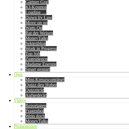
Gärtner Graf
KI-Kosmos
Loading …
Down by Law
Move on up
Watts On
Rat der Weisen
MoneyTalks
Sektenblog
Work in Progress
Top Job
Zugestiegen
Madame Energie
Smart gespart
Quiz
Mini-Kreuzworträtsel
Quizz den Huber
Quizzticle
Aufgedeckt
Videos
Reportagen
Fragenbot
Wein doch
MoneyTalks
Promotionen