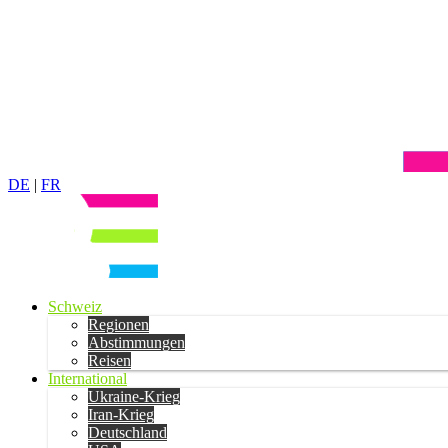
DE
|
FR
Schweiz
Regionen
Abstimmungen
Reisen
International
Ukraine-Krieg
Iran-Krieg
Deutschland