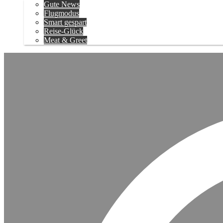
Gute News
Flugmodus
Smart gespart
Reise-Glück
Meat & Greet