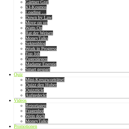
Gärtner Graf
KI-Kosmos
Loading …
Down by Law
Move on up
Watts On
Rat der Weisen
MoneyTalks
Sektenblog
Work in Progress
Top Job
Zugestiegen
Madame Energie
Smart gespart
Quiz
Mini-Kreuzworträtsel
Quizz den Huber
Quizzticle
Aufgedeckt
Videos
Reportagen
Fragenbot
Wein doch
MoneyTalks
Promotionen