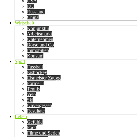
USA
EU
Russland
China
Wirtschaft
Konjunktur
Arbeitsmarkt
Unternehmen
Börse und Co
Immobilien
Konsum
Sport
Fussball
Eishockey
Eismeister Zaugg
Formel 1
Tennis
Velo
Ski
Unvergessen
Resultate
Leben
Gefühle
Food
Filme und Serien