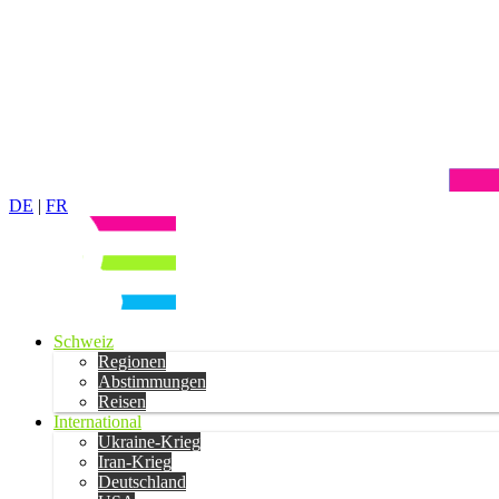
DE
|
FR
Schweiz
Regionen
Abstimmungen
Reisen
International
Ukraine-Krieg
Iran-Krieg
Deutschland