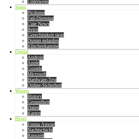
Unterwegs
Spass
Picdump
Fail-Dienstag
Cute News
Retro
Gerechtigkeit siegt
Dumm gelaufen
Klischeekanone
Digital
Android
Apple
Google
Microsoft
Hardware-Test
Online-Sicherheit
Wissen
History
Gesundheit
Daten
Karten
Blogs
Emma Amour
Nachtschicht
Rauszeit