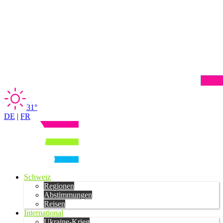
31°
DE
|
FR
Schweiz
Regionen
Abstimmungen
Reisen
International
Ukraine-Krieg