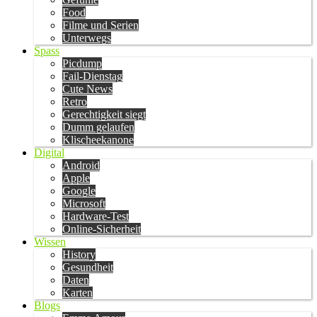
Food
Filme und Serien
Unterwegs
Spass
Picdump
Fail-Dienstag
Cute News
Retro
Gerechtigkeit siegt
Dumm gelaufen
Klischeekanone
Digital
Android
Apple
Google
Microsoft
Hardware-Test
Online-Sicherheit
Wissen
History
Gesundheit
Daten
Karten
Blogs