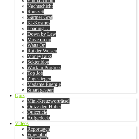
Emma Amour
Nachtschicht
Rauszeit
Gärtner Graf
KI-Kosmos
Loading …
Down by Law
Move on up
Watts On
Rat der Weisen
MoneyTalks
Sektenblog
Work in Progress
Top Job
Zugestiegen
Madame Energie
Smart gespart
Quiz
Mini-Kreuzworträtsel
Quizz den Huber
Quizzticle
Aufgedeckt
Videos
Reportagen
Fragenbot