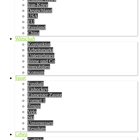
Iran-Krieg
Deutschland
USA
EU
Russland
China
Wirtschaft
Konjunktur
Arbeitsmarkt
Unternehmen
Börse und Co
Immobilien
Konsum
Sport
Fussball
Eishockey
Eismeister Zaugg
Formel 1
Tennis
Velo
Ski
Unvergessen
Resultate
Leben
Gefühle