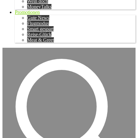
Wein doch
MoneyTalks
Promotionen
Gute News
Flugmodus
Smart gespart
Reise-Glück
Meat & Greet