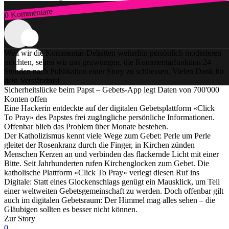
0 Kommentare
Zum Login
Weil wir die Kommentar-Debatten weiterhin persönlich moderieren
möchten, sehen wir uns gezwungen, die Kommentarfunktion 24
Stunden nach Publikation einer Story zu schliessen. Vielen Dank für
dein Verständnis!
Sicherheitslücke beim Papst – Gebets-App legt Daten von 700'000
Konten offen
Eine Hackerin entdeckte auf der digitalen Gebetsplattform «Click
To Pray» des Papstes frei zugängliche persönliche Informationen.
Offenbar blieb das Problem über Monate bestehen.
Der Katholizismus kennt viele Wege zum Gebet: Perle um Perle
gleitet der Rosenkranz durch die Finger, in Kirchen zünden
Menschen Kerzen an und verbinden das flackernde Licht mit einer
Bitte. Seit Jahrhunderten rufen Kirchenglocken zum Gebet. Die
katholische Plattform «Click To Pray» verlegt diesen Ruf ins
Digitale: Statt eines Glockenschlags genügt ein Mausklick, um Teil
einer weltweiten Gebetsgemeinschaft zu werden. Doch offenbar gilt
auch im digitalen Gebetsraum: Der Himmel mag alles sehen – die
Gläubigen sollten es besser nicht können.
Zur Story
0