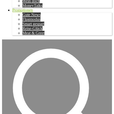
Wein doch
MoneyTalks
Promotionen
Gute News
Flugmodus
Smart gespart
Reise-Glück
Meat & Greet