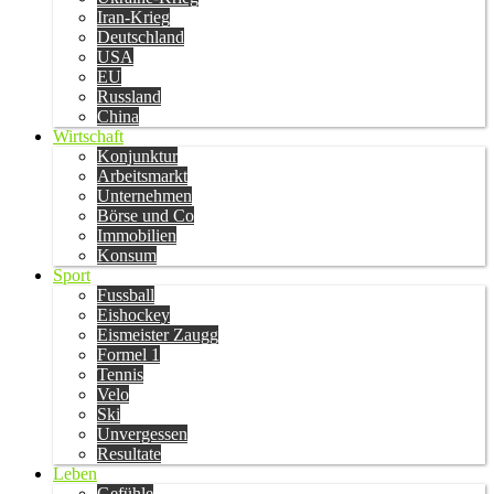
Iran-Krieg
Deutschland
USA
EU
Russland
China
Wirtschaft
Konjunktur
Arbeitsmarkt
Unternehmen
Börse und Co
Immobilien
Konsum
Sport
Fussball
Eishockey
Eismeister Zaugg
Formel 1
Tennis
Velo
Ski
Unvergessen
Resultate
Leben
Gefühle