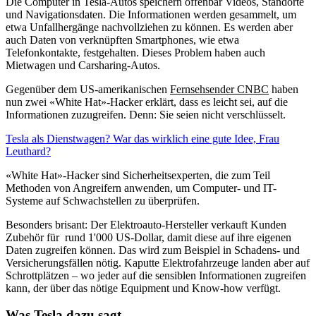
Die Computer in Tesla-Autos speichern offenbar Videos, Standorte
und Navigationsdaten. Die Informationen werden gesammelt, um
etwa Unfallhergänge nachvollziehen zu können. Es werden aber
auch Daten von verknüpften Smartphones, wie etwa
Telefonkontakte, festgehalten. Dieses Problem haben auch
Mietwagen und Carsharing-Autos.
Gegenüber dem US-amerikanischen
Fernsehsender CNBC
haben
nun zwei «White Hat»-Hacker erklärt, dass es leicht sei, auf die
Informationen zuzugreifen. Denn: Sie seien nicht verschlüsselt.
Tesla als Dienstwagen? War das wirklich eine gute Idee, Frau
Leuthard?
«White Hat»-Hacker sind Sicherheitsexperten, die zum Teil
Methoden von Angreifern anwenden, um Computer- und IT-
Systeme auf Schwachstellen zu überprüfen.
Besonders brisant: Der Elektroauto-Hersteller verkauft Kunden
Zubehör für rund 1'000 US-Dollar, damit diese auf ihre eigenen
Daten zugreifen können. Das wird zum Beispiel in Schadens- und
Versicherungsfällen nötig. Kaputte Elektrofahrzeuge landen aber auf
Schrottplätzen – wo jeder auf die sensiblen Informationen zugreifen
kann, der über das nötige Equipment und Know-how verfügt.
Was Tesla dazu sagt