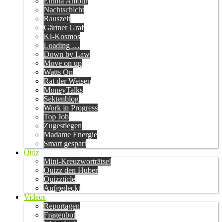
Emma Amour
Nachtschicht
Rauszeit
Gärtner Graf
KI-Kosmos
Loading …
Down by Law
Move on up
Watts On
Rat der Weisen
MoneyTalks
Sektenblog
Work in Progress
Top Job
Zugestiegen
Madame Energie
Smart gespart
Quiz
Mini-Kreuzworträtsel
Quizz den Huber
Quizzticle
Aufgedeckt
Videos
Reportagen
Fragenbot