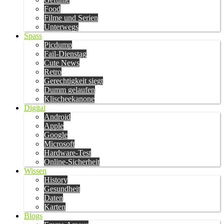
Food
Filme und Serien
Unterwegs
Spass
Picdump
Fail-Dienstag
Cute News
Retro
Gerechtigkeit siegt
Dumm gelaufen
Klischeekanone
Digital
Android
Apple
Google
Microsoft
Hardware-Test
Online-Sicherheit
Wissen
History
Gesundheit
Daten
Karten
Blogs