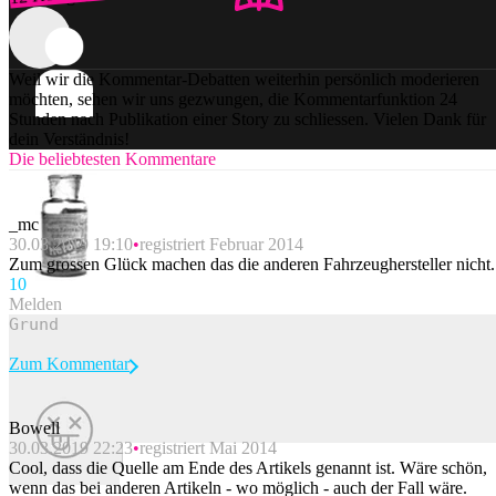
Weil wir die Kommentar-Debatten weiterhin persönlich moderieren
möchten, sehen wir uns gezwungen, die Kommentarfunktion 24
Stunden nach Publikation einer Story zu schliessen. Vielen Dank für
dein Verständnis!
Die beliebtesten Kommentare
_mc
30.03.2019 19:10
registriert Februar 2014
Zum grossen Glück machen das die anderen Fahrzeughersteller nicht.
1
0
Melden
Zum Kommentar
Bowell
30.03.2019 22:23
registriert Mai 2014
Beitrag melden
Cool, dass die Quelle am Ende des Artikels genannt ist. Wäre schön,
wenn das bei anderen Artikeln - wo möglich - auch der Fall wäre.