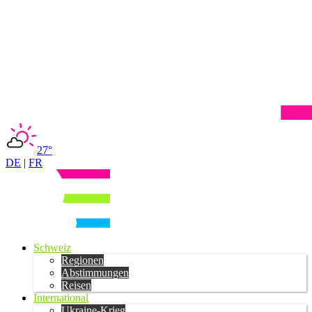
27°
DE
|
FR
Schweiz
Regionen
Abstimmungen
Reisen
International
Ukraine-Krieg