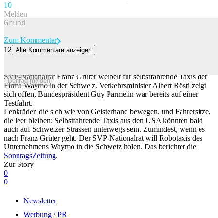
1
0
Melden
Zum Kommentar
12
Alle Kommentare anzeigen
SVP-Nationalrat will Robotaxis in die Schweiz holen – Parmelin
nach Testfahrt «begeistert»
SVP-Nationalrat Franz Grüter weibelt für selbstfahrende Taxis der
Beitrag melden
Firma Waymo in der Schweiz. Verkehrsminister Albert Rösti zeigt
sich offen, Bundespräsident Guy Parmelin war bereits auf einer
Testfahrt.
Lenkräder, die sich wie von Geisterhand bewegen, und Fahrersitze,
die leer bleiben: Selbstfahrende Taxis aus den USA könnten bald
auch auf Schweizer Strassen unterwegs sein. Zumindest, wenn es
nach Franz Grüter geht. Der SVP-Nationalrat will Robotaxis des
Unternehmens Waymo in die Schweiz holen. Das berichtet die
SonntagsZeitung
.
Zur Story
0
0
Newsletter
Werbung / PR