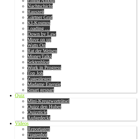
Emma Amour
Nachtschicht
Rauszeit
Gärtner Graf
KI-Kosmos
Loading …
Down by Law
Move on up
Watts On
Rat der Weisen
MoneyTalks
Sektenblog
Work in Progress
Top Job
Zugestiegen
Madame Energie
Smart gespart
Quiz
Mini-Kreuzworträtsel
Quizz den Huber
Quizzticle
Aufgedeckt
Videos
Reportagen
Fragenbot