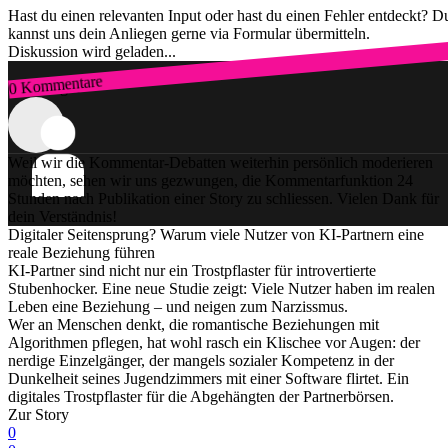
Hast du einen relevanten Input oder hast du einen Fehler entdeckt? D
kannst uns dein Anliegen gerne via Formular übermitteln.
Diskussion wird geladen...
0 Kommentare
Zum Login
Weil wir die Kommentar-Debatten weiterhin persönlich moderieren
möchten, sehen wir uns gezwungen, die Kommentarfunktion 24
Stunden nach Publikation einer Story zu schliessen. Vielen Dank für
dein Verständnis!
Digitaler Seitensprung? Warum viele Nutzer von KI-Partnern eine
reale Beziehung führen
KI-Partner sind nicht nur ein Trostpflaster für introvertierte
Stubenhocker. Eine neue Studie zeigt: Viele Nutzer haben im realen
Leben eine Beziehung – und neigen zum Narzissmus.
Wer an Menschen denkt, die romantische Beziehungen mit
Algorithmen pflegen, hat wohl rasch ein Klischee vor Augen: der
nerdige Einzelgänger, der mangels sozialer Kompetenz in der
Dunkelheit seines Jugendzimmers mit einer Software flirtet. Ein
digitales Trostpflaster für die Abgehängten der Partnerbörsen.
Zur Story
0