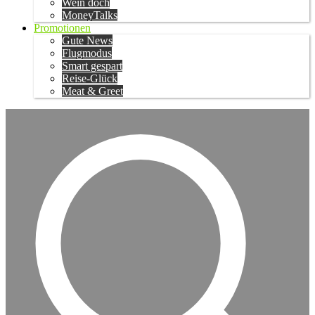
Wein doch
MoneyTalks
Promotionen
Gute News
Flugmodus
Smart gespart
Reise-Glück
Meat & Greet