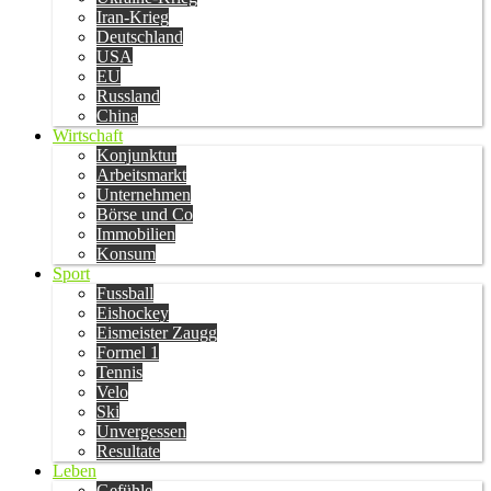
Iran-Krieg
Deutschland
USA
EU
Russland
China
Wirtschaft
Konjunktur
Arbeitsmarkt
Unternehmen
Börse und Co
Immobilien
Konsum
Sport
Fussball
Eishockey
Eismeister Zaugg
Formel 1
Tennis
Velo
Ski
Unvergessen
Resultate
Leben
Gefühle