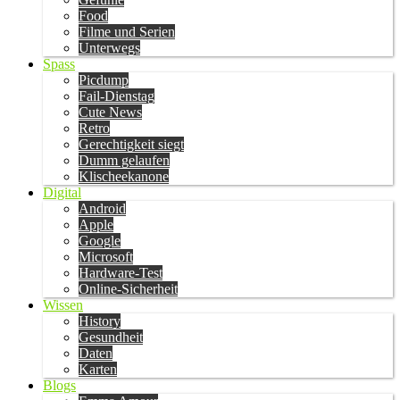
Food
Filme und Serien
Unterwegs
Spass
Picdump
Fail-Dienstag
Cute News
Retro
Gerechtigkeit siegt
Dumm gelaufen
Klischeekanone
Digital
Android
Apple
Google
Microsoft
Hardware-Test
Online-Sicherheit
Wissen
History
Gesundheit
Daten
Karten
Blogs