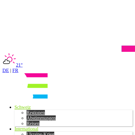
21°
DE
|
FR
Schweiz
Regionen
Abstimmungen
Reisen
International
Ukraine-Krieg