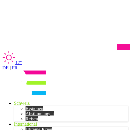
17°
DE
|
FR
Schweiz
Regionen
Abstimmungen
Reisen
International
Ukraine-Krieg