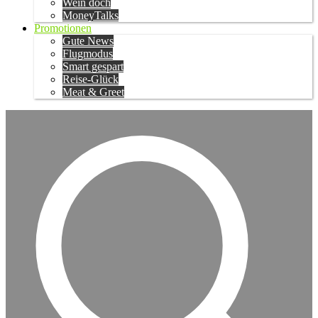
Wein doch
MoneyTalks
Promotionen
Gute News
Flugmodus
Smart gespart
Reise-Glück
Meat & Greet