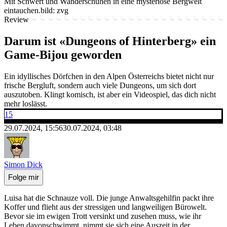
Mit Schwert und Wanderschuhen in eine mysteriöse Bergwelt
eintauchen.
bild: zvg
Review
Darum ist «Dungeons of Hinterberg» ein
Game-Bijou geworden
Ein idyllisches Dörfchen in den Alpen Österreichs bietet nicht nur
frische Bergluft, sondern auch viele Dungeons, um sich dort
auszutoben. Klingt komisch, ist aber ein Videospiel, das dich nicht
mehr loslässt.
15
29.07.2024, 15:56
30.07.2024, 03:48
Simon Dick
Folge mir
Luisa hat die Schnauze voll. Die junge Anwaltsgehilfin packt ihre
Koffer und flieht aus der stressigen und langweiligen Bürowelt.
Bevor sie im ewigen Trott versinkt und zusehen muss, wie ihr
Leben davonschwimmt, nimmt sie sich eine Auszeit in der