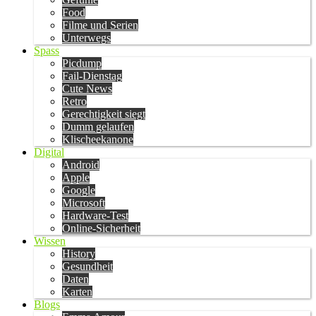
Food
Filme und Serien
Unterwegs
Spass
Picdump
Fail-Dienstag
Cute News
Retro
Gerechtigkeit siegt
Dumm gelaufen
Klischeekanone
Digital
Android
Apple
Google
Microsoft
Hardware-Test
Online-Sicherheit
Wissen
History
Gesundheit
Daten
Karten
Blogs