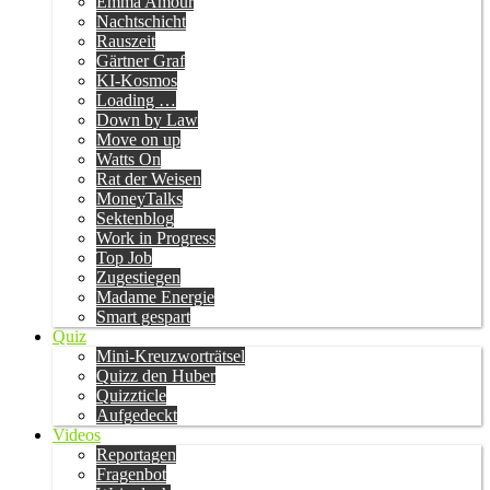
Emma Amour
Nachtschicht
Rauszeit
Gärtner Graf
KI-Kosmos
Loading …
Down by Law
Move on up
Watts On
Rat der Weisen
MoneyTalks
Sektenblog
Work in Progress
Top Job
Zugestiegen
Madame Energie
Smart gespart
Quiz
Mini-Kreuzworträtsel
Quizz den Huber
Quizzticle
Aufgedeckt
Videos
Reportagen
Fragenbot