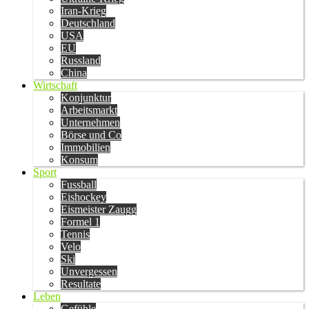
Iran-Krieg
Deutschland
USA
EU
Russland
China
Wirtschaft
Konjunktur
Arbeitsmarkt
Unternehmen
Börse und Co
Immobilien
Konsum
Sport
Fussball
Eishockey
Eismeister Zaugg
Formel 1
Tennis
Velo
Ski
Unvergessen
Resultate
Leben
Gefühle