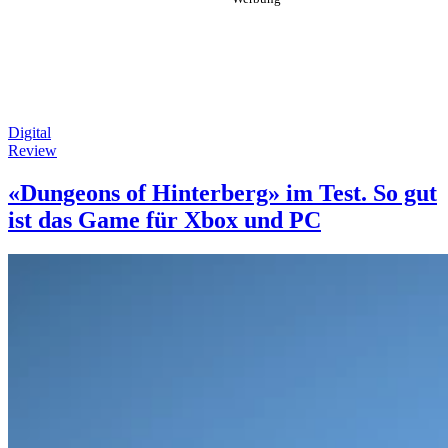
Digital
Review
«Dungeons of Hinterberg» im Test. So gut
ist das Game für Xbox und PC