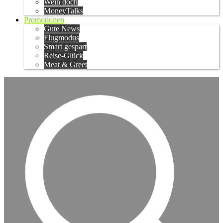
Wein doch
MoneyTalks
Promotionen
Gute News
Flugmodus
Smart gespart
Reise-Glück
Meat & Greet