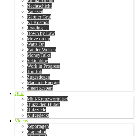
Emma Amour
Nachtschicht
Rauszeit
Gärtner Graf
KI-Kosmos
Loading …
Down by Law
Move on up
Watts On
Rat der Weisen
MoneyTalks
Sektenblog
Work in Progress
Top Job
Zugestiegen
Madame Energie
Smart gespart
Quiz
Mini-Kreuzworträtsel
Quizz den Huber
Quizzticle
Aufgedeckt
Videos
Reportagen
Fragenbot