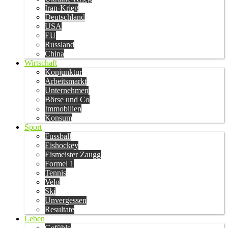
Iran-Krieg
Deutschland
USA
EU
Russland
China
Wirtschaft
Konjunktur
Arbeitsmarkt
Unternehmen
Börse und Co
Immobilien
Konsum
Sport
Fussball
Eishockey
Eismeister Zaugg
Formel 1
Tennis
Velo
Ski
Unvergessen
Resultate
Leben
Gefühle