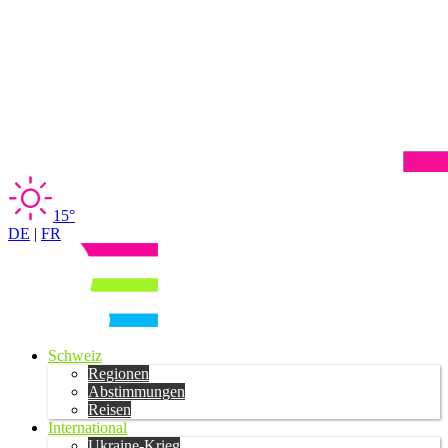
15°
DE
|
FR
Schweiz
Regionen
Abstimmungen
Reisen
International
Ukraine-Krieg