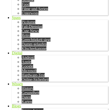
Food
Filme und Serien
Unterwegs
Spass
Picdump
Fail-Dienstag
Cute News
Retro
Gerechtigkeit siegt
Dumm gelaufen
Klischeekanone
Digital
Android
Apple
Google
Microsoft
Hardware-Test
Online-Sicherheit
Wissen
History
Gesundheit
Daten
Karten
Blogs