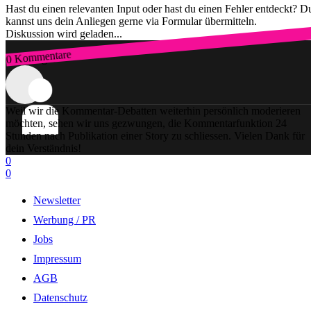
Hast du einen relevanten Input oder hast du einen Fehler entdeckt? D
kannst uns dein Anliegen gerne via Formular übermitteln.
Diskussion wird geladen...
0 Kommentare
Zum Login
Weil wir die Kommentar-Debatten weiterhin persönlich moderieren
möchten, sehen wir uns gezwungen, die Kommentarfunktion 24
Stunden nach Publikation einer Story zu schliessen. Vielen Dank für
dein Verständnis!
0
0
Newsletter
Werbung / PR
Jobs
Impressum
AGB
Datenschutz