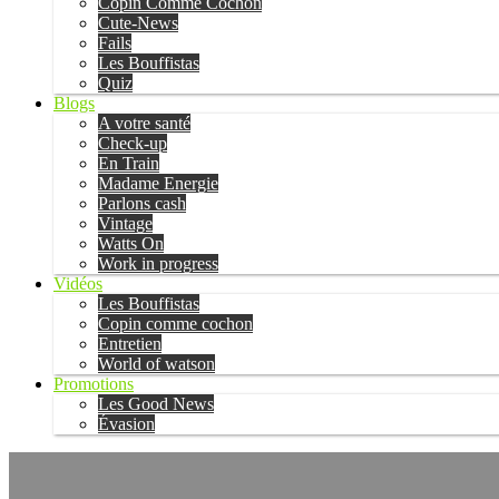
Copin Comme Cochon
Cute-News
Fails
Les Bouffistas
Quiz
Blogs
A votre santé
Check-up
En Train
Madame Energie
Parlons cash
Vintage
Watts On
Work in progress
Vidéos
Les Bouffistas
Copin comme cochon
Entretien
World of watson
Promotions
Les Good News
Évasion