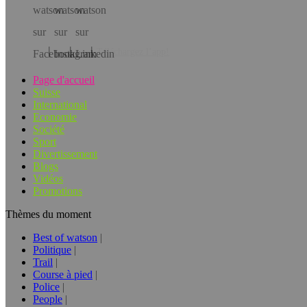
Téléchargez l’app!
Page d'accueil
Suisse
International
Economie
Société
Sport
Divertissement
Blogs
Vidéos
Promotions
Thèmes du moment
Best of watson
Politique
Trail
Course à pied
Police
People