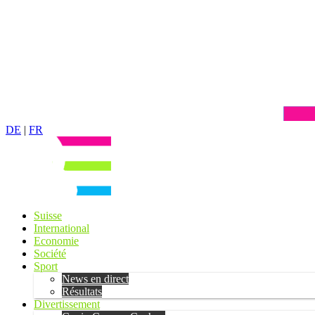
DE
|
FR
Suisse
International
Economie
Société
Sport
News en direct
Résultats
Divertissement