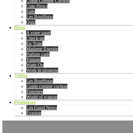
Copin Comme Cochon
Cute-News
Fails
Les Bouffistas
Quiz
Blogs
A votre santé
Check-up
En Train
Madame Energie
Parlons cash
Vintage
Watts On
Work in progress
Vidéos
Les Bouffistas
Copin comme cochon
Entretien
World of watson
Promotions
Les Good News
Évasion