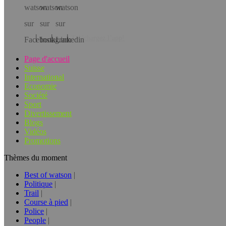
Téléchargez l’app!
Page d'accueil
Suisse
International
Economie
Société
Sport
Divertissement
Blogs
Vidéos
Promotions
Thèmes du moment
Best of watson
Politique
Trail
Course à pied
Police
People