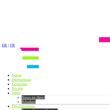
DE
|
FR
Suisse
International
Economie
Société
Sport
News en direct
Résultats
Divertissement