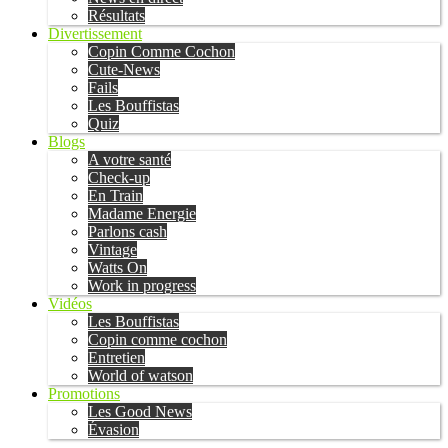
Résultats
Divertissement
Copin Comme Cochon
Cute-News
Fails
Les Bouffistas
Quiz
Blogs
A votre santé
Check-up
En Train
Madame Energie
Parlons cash
Vintage
Watts On
Work in progress
Vidéos
Les Bouffistas
Copin comme cochon
Entretien
World of watson
Promotions
Les Good News
Évasion