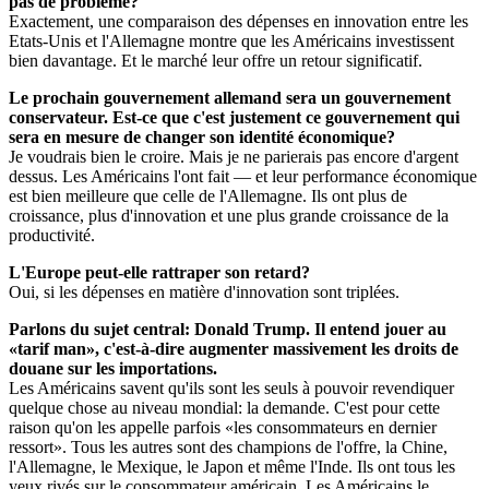
pas de problème?
Exactement, une comparaison des dépenses en innovation entre les
Etats-Unis et l'Allemagne montre que les Américains investissent
bien davantage. Et le marché leur offre un retour significatif.
Le prochain gouvernement allemand sera un gouvernement
conservateur. Est-ce que c'est justement ce gouvernement qui
sera en mesure de changer son identité économique?
Je voudrais bien le croire. Mais je ne parierais pas encore d'argent
dessus. Les Américains l'ont fait — et leur performance économique
est bien meilleure que celle de l'Allemagne. Ils ont plus de
croissance, plus d'innovation et une plus grande croissance de la
productivité.
L'Europe peut-elle rattraper son retard?
Oui, si les dépenses en matière d'innovation sont triplées.
Parlons du sujet central: Donald Trump. Il entend jouer au
«tarif man», c'est-à-dire augmenter massivement les droits de
douane sur les importations.
Les Américains savent qu'ils sont les seuls à pouvoir revendiquer
quelque chose au niveau mondial: la demande. C'est pour cette
raison qu'on les appelle parfois «les consommateurs en dernier
ressort». Tous les autres sont des champions de l'offre, la Chine,
l'Allemagne, le Mexique, le Japon et même l'Inde. Ils ont tous les
yeux rivés sur le consommateur américain. Les Américains le