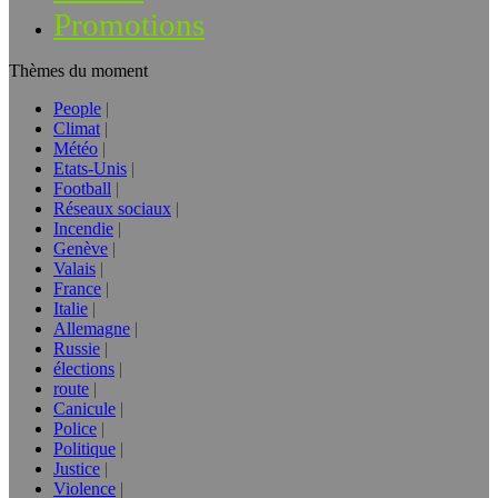
Promotions
Thèmes du moment
People
Climat
Météo
Etats-Unis
Football
Réseaux sociaux
Incendie
Genève
Valais
France
Italie
Allemagne
Russie
élections
route
Canicule
Police
Politique
Justice
Violence