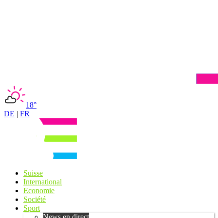
18°
DE
|
FR
Suisse
International
Economie
Société
Sport
News en direct