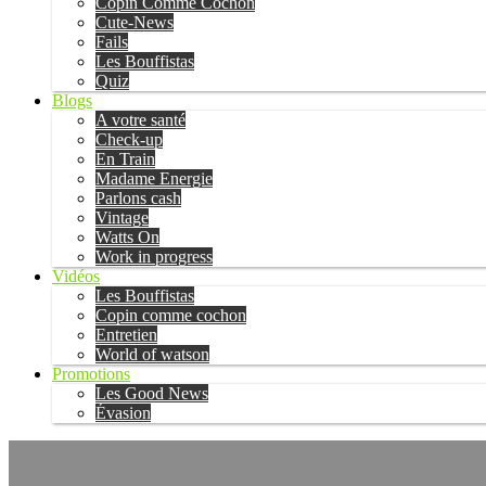
Copin Comme Cochon
Cute-News
Fails
Les Bouffistas
Quiz
Blogs
A votre santé
Check-up
En Train
Madame Energie
Parlons cash
Vintage
Watts On
Work in progress
Vidéos
Les Bouffistas
Copin comme cochon
Entretien
World of watson
Promotions
Les Good News
Évasion