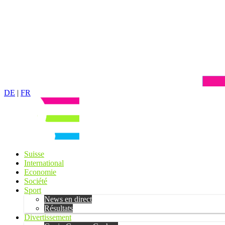
DE
|
FR
Suisse
International
Economie
Société
Sport
News en direct
Résultats
Divertissement