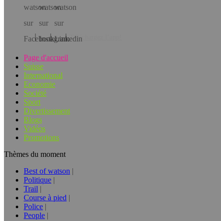
Téléchargez l’app!
Page d'accueil
Suisse
International
Economie
Société
Sport
Divertissement
Blogs
Vidéos
Promotions
Thèmes du moment
Best of watson
Politique
Trail
Course à pied
Police
People