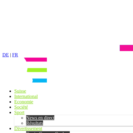
DE
|
FR
Suisse
International
Economie
Société
Sport
News en direct
Résultats
Divertissement