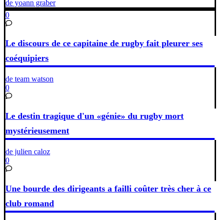
de yoann graber
0
Le discours de ce capitaine de rugby fait pleurer ses
coéquipiers
de team watson
0
Le destin tragique d'un «génie» du rugby mort
mystérieusement
de julien caloz
0
Une bourde des dirigeants a failli coûter très cher à ce
club romand