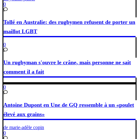
0
Tollé en Australie: des rugbymen refusent de porter un
maillot LGBT
0
Un rugbyman s'ouvre le crâne, mais personne ne sait
comment il a fait
0
Antoine Dupont en Une de GQ ressemble à un «poulet
élevé aux grains»
de marie-adèle copin
0