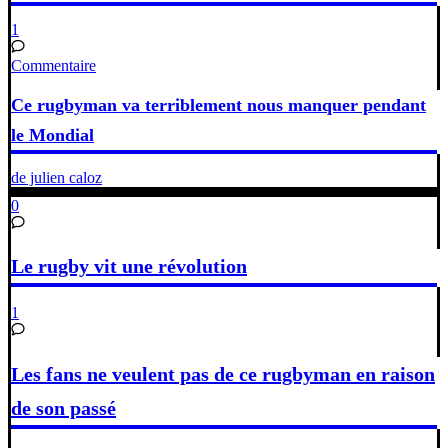
1
Commentaire
Ce rugbyman va terriblement nous manquer pendant
le Mondial
de julien caloz
0
Le rugby vit une révolution
1
Les fans ne veulent pas de ce rugbyman en raison
de son passé