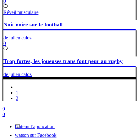
0
Réveil musculaire
Nuit noire sur le football
de julien caloz
0
Trop fortes, les joueuses trans font peur au rugby
de julien caloz
1
2
0
0
Obtenir l'application
watson sur Facebook