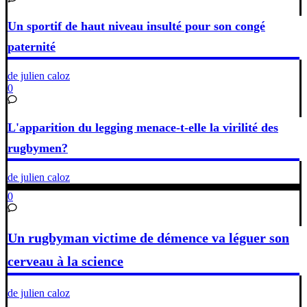
Un sportif de haut niveau insulté pour son congé
paternité
de julien caloz
0
L'apparition du legging menace-t-elle la virilité des
rugbymen?
de julien caloz
0
Un rugbyman victime de démence va léguer son
cerveau à la science
de julien caloz