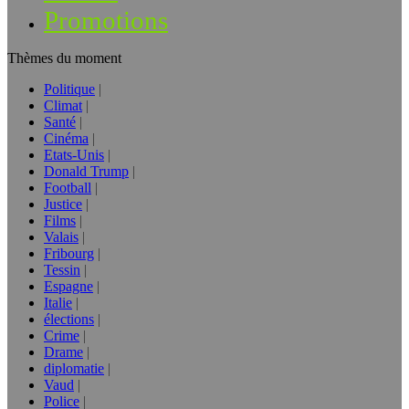
Promotions
Thèmes du moment
Politique
Climat
Santé
Cinéma
Etats-Unis
Donald Trump
Football
Justice
Films
Valais
Fribourg
Tessin
Espagne
Italie
élections
Crime
Drame
diplomatie
Vaud
Police