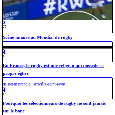
0
Scène lunaire au Mondial de rugby
0
En France, le rugby est une religion qui possède sa
propre église
de stefan brändle, larrivière-saint-savin
0
Pourquoi les sélectionneurs de rugby ne sont jamais
sur le banc