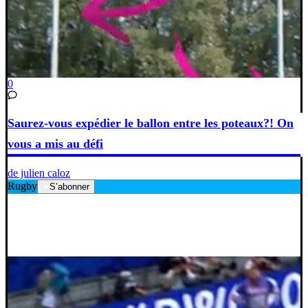
0
Saurez-vous expédier le ballon entre les poteaux?! On
vous a mis au défi
de julien caloz
Rugby
S’abonner