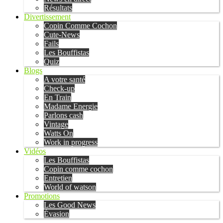
Résultats
Divertissement
Copin Comme Cochon
Cute-News
Fails
Les Bouffistas
Quiz
Blogs
A votre santé
Check-up
En Train
Madame Energie
Parlons cash
Vintage
Watts On
Work in progress
Vidéos
Les Bouffistas
Copin comme cochon
Entretien
World of watson
Promotions
Les Good News
Évasion