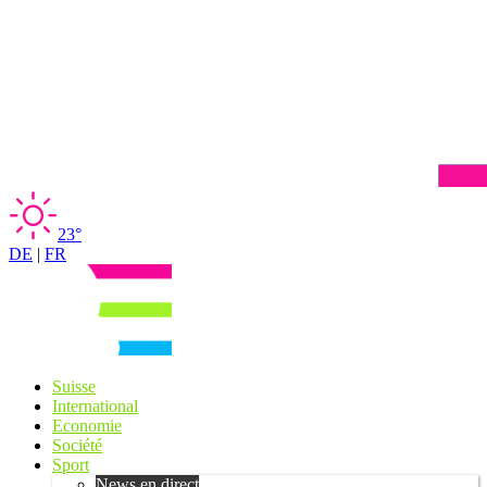
23°
DE
|
FR
Suisse
International
Economie
Société
Sport
News en direct