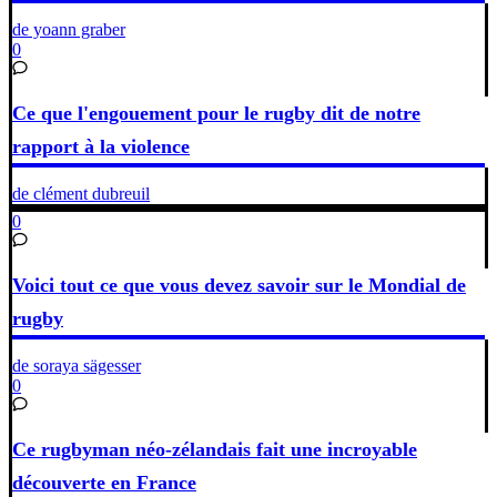
de yoann graber
0
Ce que l'engouement pour le rugby dit de notre
rapport à la violence
de clément dubreuil
0
Voici tout ce que vous devez savoir sur le Mondial de
rugby
de soraya sägesser
0
Ce rugbyman néo-zélandais fait une incroyable
découverte en France