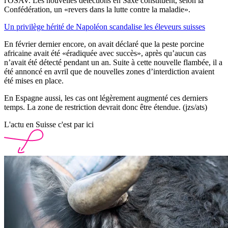
l'OSAV. Les nouvelles détections en Saxe constituent, selon la
Confédération, un «revers dans la lutte contre la maladie».
Un privilège hérité de Napoléon scandalise les éleveurs suisses
En février dernier encore, on avait déclaré que la peste porcine
africaine avait été «éradiquée avec succès», après qu’aucun cas
n’avait été détecté pendant un an. Suite à cette nouvelle flambée, il a
été annoncé en avril que de nouvelles zones d’interdiction avaient
été mises en place.
En Espagne aussi, les cas ont légèrement augmenté ces derniers
temps. La zone de restriction devrait donc être étendue. (jzs/ats)
L'actu en Suisse c'est par ici