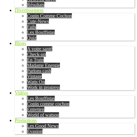
Résultats
Divertissement
Copin Comme Cochon
Cute-News
Fails
Les Bouffistas
Quiz
Blogs
A votre santé
Check-up
En Train
Madame Energie
Parlons cash
Vintage
Watts On
Work in progress
Vidéos
Les Bouffistas
Copin comme cochon
Entretien
World of watson
Promotions
Les Good News
Évasion