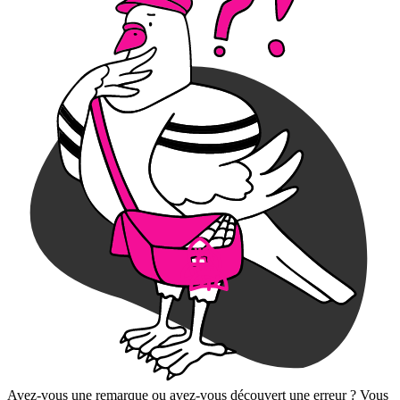
Avez-vous une remarque ou avez-vous découvert une erreur ? Vous