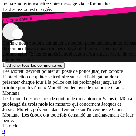
pouvez nous transmettre votre message via le formulaire.
La discussion est chargée...
1 Commentaire
Connexion
Comme nous voulons continuer à modérer personnellement les débats
de commentaires, nous sommes obligés de fermer la fonction de
commentaire 72 heures après la publication d’un article. Merci de vot
compréhension!
1
Afficher tous les commentaires
Les Moretti devront pointer au poste de police jusqu'en octobre
L'interdiction de quitter le territoire suisse et l'obligation de se
présenter chaque jour à la police ont été prolongées jusqu'au 9
octobre pour les époux Moretti, en lien avec le drame de Crans-
Montana.
Le Tribunal des mesures de contrainte du canton du Valais (TMC) a
prolongé de trois mois
les mesures qui concernent Jacques et
Jessica Moretti, prévenus dans l'enquête sur l'incendie de Crans-
Montana. Les époux ont toutefois demandé un aménagement de leur
peine.
L’article
0