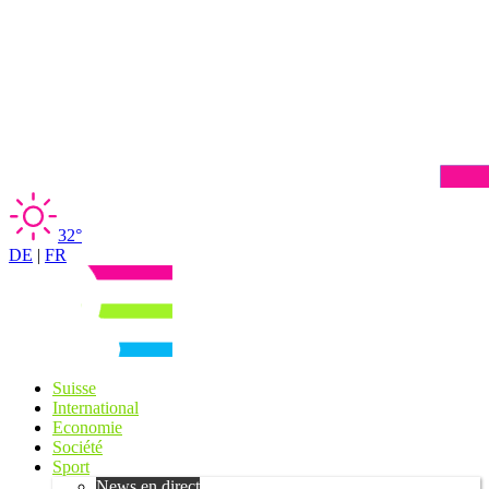
32°
DE
|
FR
Suisse
International
Economie
Société
Sport
News en direct