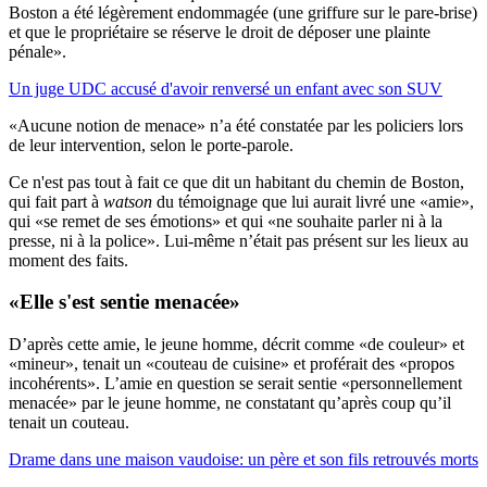
Boston a été légèrement endommagée (une griffure sur le pare-brise)
et que le propriétaire se réserve le droit de déposer une plainte
pénale».
Un juge UDC accusé d'avoir renversé un enfant avec son SUV
«Aucune notion de menace» n’a été constatée par les policiers lors
de leur intervention, selon le porte-parole.
Ce n'est pas tout à fait ce que dit un habitant du chemin de Boston,
qui fait part à
watson
du témoignage que lui aurait livré une «amie»,
qui «se remet de ses émotions» et qui «ne souhaite parler ni à la
presse, ni à la police». Lui-même n’était pas présent sur les lieux au
moment des faits.
«Elle s'est sentie menacée»
D’après cette amie, le jeune homme, décrit comme «de couleur» et
«mineur», tenait un «couteau de cuisine» et proférait des «propos
incohérents». L’amie en question se serait sentie «personnellement
menacée» par le jeune homme, ne constatant qu’après coup qu’il
tenait un couteau.
Drame dans une maison vaudoise: un père et son fils retrouvés morts