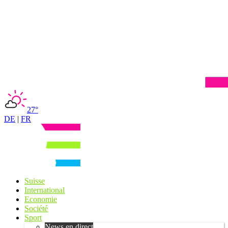
27°
DE
|
FR
Suisse
International
Economie
Société
Sport
News en direct