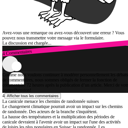
Avez-vous une remarque ou avez-vous découvert une erreur ? Vous
pouvez nous transmettre votre message via le formulaire.
La discussion est chargée...
4 Commentaires
Connexion
Comme nous voulons continuer à modérer personnellement les débats
de commentaires, nous sommes obligés de fermer la fonction de
commentaire 72 heures après la publication d’un article. Merci de vot
compréhension!
4
Afficher tous les commentaires
La canicule menace les chemins de randonnée suisses
Le changement climatique pourrait avoir un impact sur les chemins
de randonnée. Des acteurs de la branche s'inquiètent.
La hausse des températures et la multiplication des périodes de
canicule devraient à l'avenir avoir un impact sur l'une des activités
de loisirs les plus populaires en Suisse: la randonnée. Les