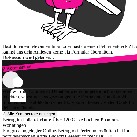
Hast du einen relevanten Input oder hast du einen Fehler entdeckt? D
kannst uns dein Anliegen gerne via Formular übermitteln.
Diskussion wird geladen...
2 Kommentare
Zum Login
Weil wir die Kommentar-Debatten weiterhin persönlich moderieren
möchten, sehen wir uns gezwungen, die Kommentarfunktion 24
Stunden nach Publikation einer Story zu schliessen. Vielen Dank für
dein Verständnis!
2
Alle Kommentare anzeigen
Betrug im Italien-Urlaub: Über 120 Gäste buchten Phantom-
Wohnungen
Ein gross angelegter Online-Betrug mit Ferienunterkünften hat im
norditalienischen Adria-Badeort Cesenatico mehr als 120