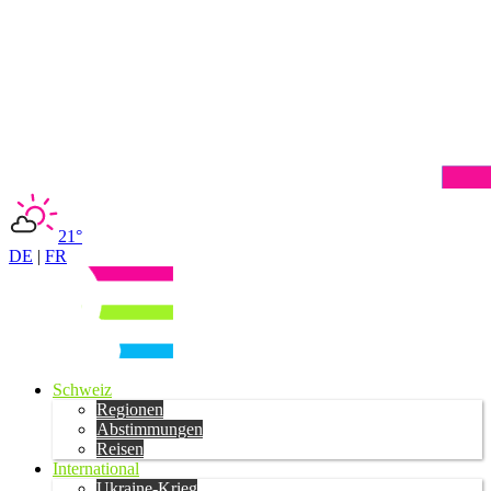
21°
DE
|
FR
Schweiz
Regionen
Abstimmungen
Reisen
International
Ukraine-Krieg