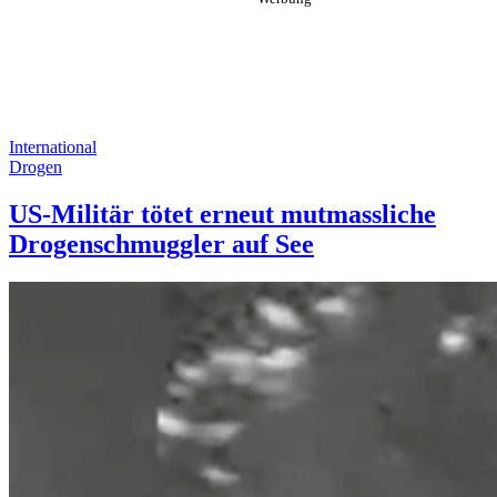
International
Drogen
US-Militär tötet erneut mutmassliche
Drogenschmuggler auf See