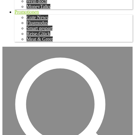
Wein doch
MoneyTalks
Promotionen
Gute News
Flugmodus
Smart gespart
Reise-Glück
Meat & Greet