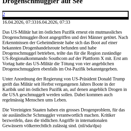
Drogenschmuggler auf See
2
16.04.2026, 07:33
16.04.2026, 07:33
Das US-Militär hat im östlichen Pazifik erneut ein mutmassliches
Drogenschmuggler-Boot angegriffen und drei Männer getötet. Nach
Erkenntnissen der Geheimdienste habe sich das Boot auf einer
bekannten Drogenhandelsroute befunden und habe
Drogenschmuggel betrieben, teilte das für die Region zuständige
US-Regionalkommando Southcom auf der Plattform X mit. Erst am
Vortag hatte das US-Militär die Tötung von vier angeblichen
Drogenschmugglern ebenfalls im Ost-Pazifik bekanntgegeben.
Unter Anordnung der Regierung von US-Präsident Donald Trump
greift das Militär seit Herbst vergangenen Jahres Boote in der
Karibik und im östlichen Pazifik an, auf denen angeblich Drogen in
die USA geschmuggelt werden sollen. Dabei kommen auch
regelmässig Menschen ums Leben.
Die Vereinigten Staaten haben ein grosses Drogenproblem, für das
sie ausländische Schmuggler verantwortlich machen. Kritiker
bezweifeln, dass die tödlichen Angriffe in internationalen
Gewässern völkerrechtlich zulässig sind. (nil/sda/dpa)