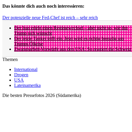
Das könnte dich auch noch interessieren:
Der potenzielle neue Fed-Chef ist reich – sehr reich
Der Iran erlebt einen Regimewechsel – aber nicht so, wie ihn
Trump sich wünscht
Der letzte Tanker trifft ein: Jetzt wird es richtig brenzlig um
Trumps Ölkrise
Zwangsarbeit-Vorwürfe aus den USA: So reagiert die Schweiz
Themen
International
Drogen
USA
Lateinamerika
Die besten Pressefotos 2026 (Südamerika)