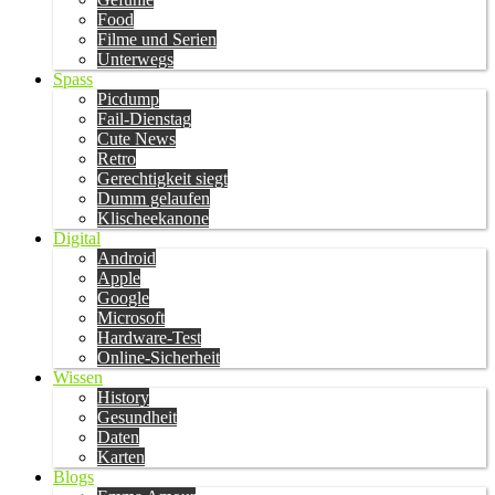
Food
Filme und Serien
Unterwegs
Spass
Picdump
Fail-Dienstag
Cute News
Retro
Gerechtigkeit siegt
Dumm gelaufen
Klischeekanone
Digital
Android
Apple
Google
Microsoft
Hardware-Test
Online-Sicherheit
Wissen
History
Gesundheit
Daten
Karten
Blogs