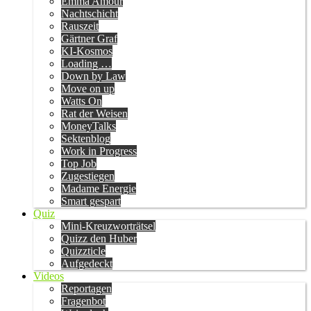
Emma Amour
Nachtschicht
Rauszeit
Gärtner Graf
KI-Kosmos
Loading …
Down by Law
Move on up
Watts On
Rat der Weisen
MoneyTalks
Sektenblog
Work in Progress
Top Job
Zugestiegen
Madame Energie
Smart gespart
Quiz
Mini-Kreuzworträtsel
Quizz den Huber
Quizzticle
Aufgedeckt
Videos
Reportagen
Fragenbot