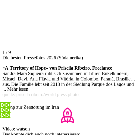
1 / 9
Die besten Pressefotos 2026 (Südamerika)
«A Territory of Hope» von Priscila Ribeiro, Freelance
Sandra Mara Siqueira ruht sich zusammen mit ihren Enkelkindern,
Micael, Davi, Ana Flávia und Vitória, in Colombo, Paraná, Brasilien,
aus. Die Familie lebt seit 2013 in der Siedlung Parque dos Lagos und
...
Mehr lesen
strebt eine Landlegalisierung an, um den Zugang zu grundlegender
quelle: priscila ribeiro/world press photo
Infrastruktur zu gewährleisten.
Trump zur Zerstörung im Iran
Video: watson
Das könnte dich auch noch interessieren: