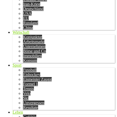
Iran-Krieg
Deutschland
USA
EU
Russland
China
Wirtschaft
Konjunktur
Arbeitsmarkt
Unternehmen
Börse und Co
Immobilien
Konsum
Sport
Fussball
Eishockey
Eismeister Zaugg
Formel 1
Tennis
Velo
Ski
Unvergessen
Resultate
Leben
Gefühle