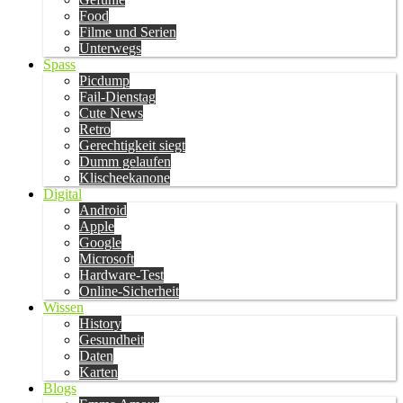
Food
Filme und Serien
Unterwegs
Spass
Picdump
Fail-Dienstag
Cute News
Retro
Gerechtigkeit siegt
Dumm gelaufen
Klischeekanone
Digital
Android
Apple
Google
Microsoft
Hardware-Test
Online-Sicherheit
Wissen
History
Gesundheit
Daten
Karten
Blogs