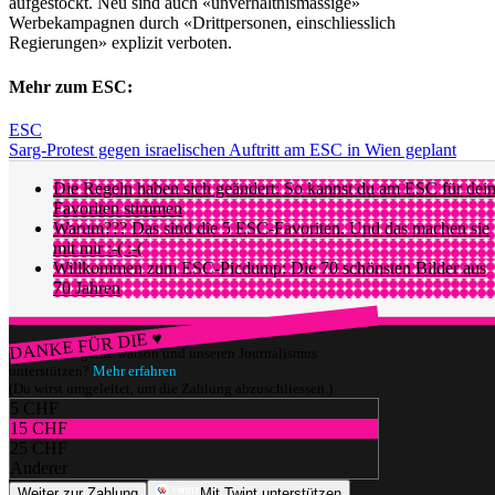
aufgestockt. Neu sind auch «unverhältnismässige»
Werbekampagnen durch «Drittpersonen, einschliesslich
Regierungen» explizit verboten.
Mehr zum ESC:
ESC
Sarg-Protest gegen israelischen Auftritt am ESC in Wien geplant
Die Regeln haben sich geändert: So kannst du am ESC für dei
Favoriten stimmen
Warum??? Das sind die 5 ESC-Favoriten. Und das machen sie
mit mir :-( :-(
Willkommen zum ESC-Picdump: Die 70 schönsten Bilder aus
70 Jahren
DANKE FÜR DIE ♥
Würdest du gerne watson und unseren Journalismus
unterstützen?
Mehr erfahren
(Du wirst umgeleitet, um die Zahlung abzuschliessen.)
5 CHF
15 CHF
25 CHF
Anderer
Weiter zur Zahlung
Mit Twint unterstützen