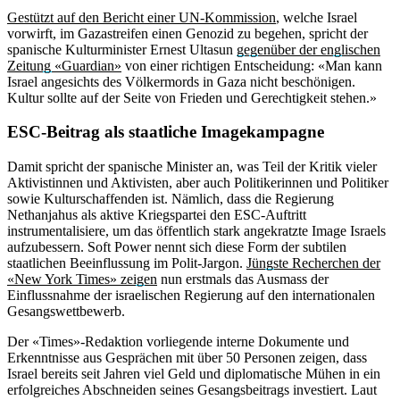
Gestützt auf den Bericht einer UN-Kommission
, welche Israel
vorwirft, im Gazastreifen einen Genozid zu begehen, spricht der
spanische Kulturminister Ernest Ultasun
gegenüber der englischen
Zeitung «Guardian»
von einer richtigen Entscheidung: «Man kann
Israel angesichts des Völkermords in Gaza nicht beschönigen.
Kultur sollte auf der Seite von Frieden und Gerechtigkeit stehen.»
ESC-Beitrag als staatliche Imagekampagne
Damit spricht der spanische Minister an, was Teil der Kritik vieler
Aktivistinnen und Aktivisten, aber auch Politikerinnen und Politiker
sowie Kulturschaffenden ist. Nämlich, dass die Regierung
Nethanjahus als aktive Kriegspartei den ESC-Auftritt
instrumentalisiere, um das öffentlich stark angekratzte Image Israels
aufzubessern. Soft Power nennt sich diese Form der subtilen
staatlichen Beeinflussung im Polit-Jargon.
Jüngste Recherchen der
«New York Times» zeigen
nun erstmals das Ausmass der
Einflussnahme der israelischen Regierung auf den internationalen
Gesangswettbewerb.
Der «Times»-Redaktion vorliegende interne Dokumente und
Erkenntnisse aus Gesprächen mit über 50 Personen zeigen, dass
Israel bereits seit Jahren viel Geld und diplomatische Mühen in ein
erfolgreiches Abschneiden seines Gesangsbeitrags investiert. Laut