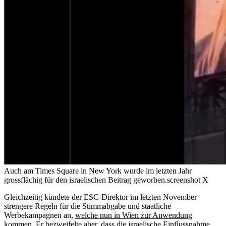
Auch am Times Square in New York wurde im letzten Jahr
grossflächig für den israelischen Beitrag geworben.
screenshot X
Gleichzeitig kündete der ESC-Direktor im letzten November
strengere Regeln für die Stimmabgabe und staatliche
Werbekampagnen an,
welche nun in Wien zur Anwendung
kommen
. Er bezweifelte aber, dass die israelische Einflussnahme