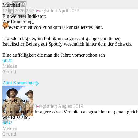
Murchad
12.05.2026 23:36
registriert April 2023
Beitrag melden
Ein weiterer Indikator:
Zur Erinnerung,
Schweiz erhielt von Publikum 0 Punkte letztes Jahr.
Trotzdem lag der, im Publikum so grossartig abgeschnittener,
Israelischer Beitrag auf Spotify wesentlich hinter dem der Schweiz.
Eine auffälligkeit die man die Jahre vorher schon sah
60
20
Melden
Zum Kommentar
Hans Hansen
12.05.2026 22:50
registriert August 2019
Beitrag melden
Sie gehören für ihr aggressives Verhalten ausgeschlossen genau gleic
wie Russland.
68
32
Melden