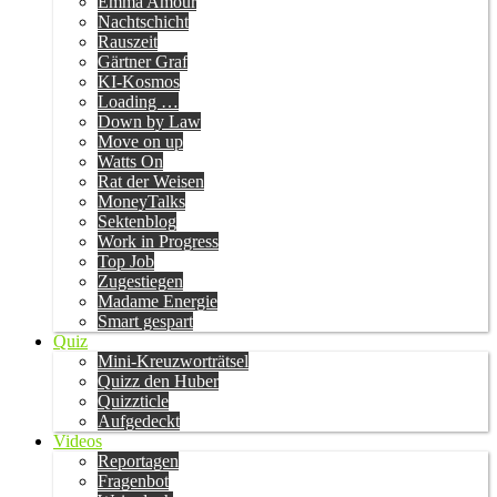
Emma Amour
Nachtschicht
Rauszeit
Gärtner Graf
KI-Kosmos
Loading …
Down by Law
Move on up
Watts On
Rat der Weisen
MoneyTalks
Sektenblog
Work in Progress
Top Job
Zugestiegen
Madame Energie
Smart gespart
Quiz
Mini-Kreuzworträtsel
Quizz den Huber
Quizzticle
Aufgedeckt
Videos
Reportagen
Fragenbot