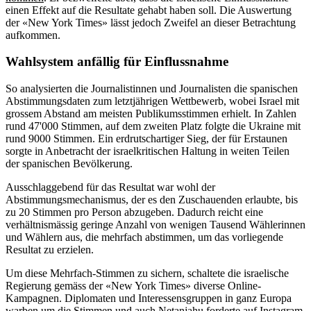
einen Effekt auf die Resultate gehabt haben soll. Die Auswertung
der «New York Times» lässt jedoch Zweifel an dieser Betrachtung
aufkommen.
Wahlsystem anfällig für Einflussnahme
So analysierten die Journalistinnen und Journalisten die spanischen
Abstimmungsdaten zum letztjährigen Wettbewerb, wobei Israel mit
grossem Abstand am meisten Publikumsstimmen erhielt. In Zahlen
rund 47'000 Stimmen, auf dem zweiten Platz folgte die Ukraine mit
rund 9000 Stimmen. Ein erdrutschartiger Sieg, der für Erstaunen
sorgte in Anbetracht der israelkritischen Haltung in weiten Teilen
der spanischen Bevölkerung.
Ausschlaggebend für das Resultat war wohl der
Abstimmungsmechanismus, der es den Zuschauenden erlaubte, bis
zu 20 Stimmen pro Person abzugeben. Dadurch reicht eine
verhältnismässig geringe Anzahl von wenigen Tausend Wählerinnen
und Wählern aus, die mehrfach abstimmen, um das vorliegende
Resultat zu erzielen.
Um diese Mehrfach-Stimmen zu sichern, schaltete die israelische
Regierung gemäss der «New York Times» diverse Online-
Kampagnen. Diplomaten und Interessensgruppen in ganz Europa
warben um die Stimmen und auch Netanjahu forderte auf Instagram