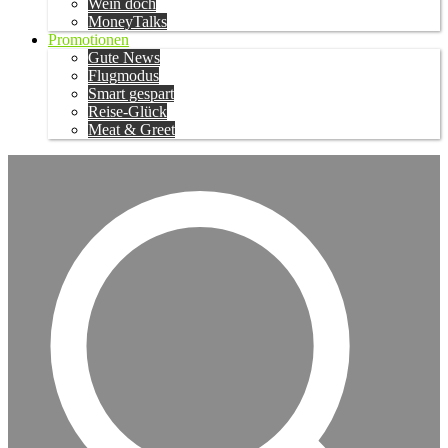
Wein doch
MoneyTalks
Promotionen
Gute News
Flugmodus
Smart gespart
Reise-Glück
Meat & Greet