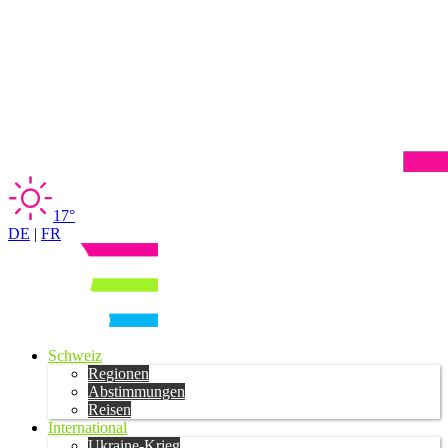
17°
DE
|
FR
Schweiz
Regionen
Abstimmungen
Reisen
International
Ukraine-Krieg