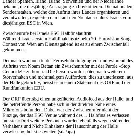
Länder Spanien, Irland, Island, Slowenien und der Niederlande
bekannt, die diesjährige Austragung zu boykottieren. Die nationalen
Sendeanstalten, welche den Auftritt ihres Landes organisieren und
verantworten, reagierten damit auf den Nichtausschluss Israels vom
diesjährigen ESC in Wien.
Zwischenrufe bei Israels ESC-Halbfinalauftritt
Während Israels erstem Halbfinaleinsatz beim 70. Eurovision Song
Contest von Wien am Dienstagabend ist es zu einem Zwischenfall
gekommen.
Demnach war auch in der Fernsehübertragung vor und während des
Auftritts von Noam Bettan ein Zwischenrufer mit der Parole «Stop
Genocide!» zu hören. «Die Person wurde später, nach weiterem
Störverhalten und mehrmaligem Auffordern, dies zu unterlassen, aus
der Halle gebracht», heisst es in einem Statement des ORF und der
Rundfunkunion EBU.
Der ORF überträgt einen ungefilterten Audiofeed aus der Halle, und
die betreffende Person habe sich in der direkten Nähe eines
Mikrofons befunden. Dabei war der Zwischenrufer nicht der
Einzige, der das ESC-Venue während des 1. Halbfinales verlassen
musste. «Drei weitere Personen wurden ebenfalls wegen störenden
Verhaltens und Nicht-Einhaltens der Hausordnung der Halle
verwiesen», heisst es weiter. (sda/apa)