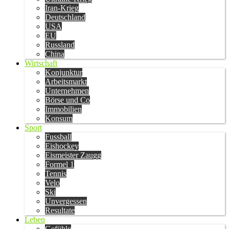
Iran-Krieg
Deutschland
USA
EU
Russland
China
Wirtschaft
Konjunktur
Arbeitsmarkt
Unternehmen
Börse und Co
Immobilien
Konsum
Sport
Fussball
Eishockey
Eismeister Zaugg
Formel 1
Tennis
Velo
Ski
Unvergessen
Resultate
Leben
Gefühle