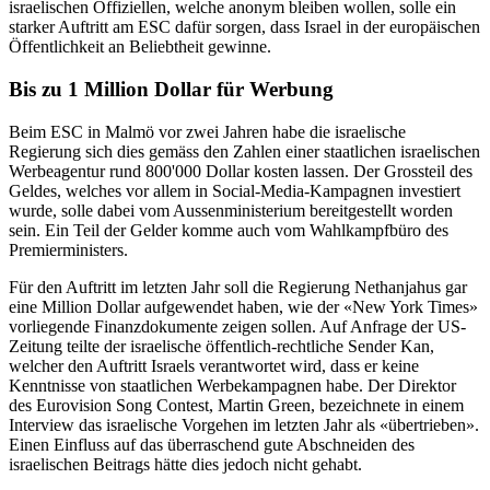
israelischen Offiziellen, welche anonym bleiben wollen, solle ein
starker Auftritt am ESC dafür sorgen, dass Israel in der europäischen
Öffentlichkeit an Beliebtheit gewinne.
Bis zu 1 Million Dollar für Werbung
Beim ESC in Malmö vor zwei Jahren habe die israelische
Regierung sich dies gemäss den Zahlen einer staatlichen israelischen
Werbeagentur rund 800'000 Dollar kosten lassen. Der Grossteil des
Geldes, welches vor allem in Social-Media-Kampagnen investiert
wurde, solle dabei vom Aussenministerium bereitgestellt worden
sein. Ein Teil der Gelder komme auch vom Wahlkampfbüro des
Premierministers.
Für den Auftritt im letzten Jahr soll die Regierung Nethanjahus gar
eine Million Dollar aufgewendet haben, wie der «New York Times»
vorliegende Finanzdokumente zeigen sollen. Auf Anfrage der US-
Zeitung teilte der israelische öffentlich-rechtliche Sender Kan,
welcher den Auftritt Israels verantwortet wird, dass er keine
Kenntnisse von staatlichen Werbekampagnen habe. Der Direktor
des Eurovision Song Contest, Martin Green, bezeichnete in einem
Interview das israelische Vorgehen im letzten Jahr als «übertrieben».
Einen Einfluss auf das überraschend gute Abschneiden des
israelischen Beitrags hätte dies jedoch nicht gehabt.