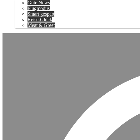
Gute News
Flugmodus
Smart gespart
Reise-Glück
Meat & Greet