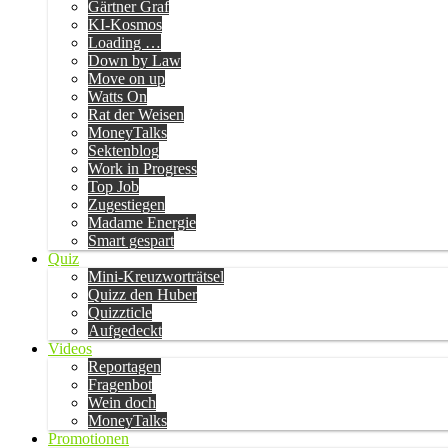
Gärtner Graf
KI-Kosmos
Loading …
Down by Law
Move on up
Watts On
Rat der Weisen
MoneyTalks
Sektenblog
Work in Progress
Top Job
Zugestiegen
Madame Energie
Smart gespart
Quiz
Mini-Kreuzworträtsel
Quizz den Huber
Quizzticle
Aufgedeckt
Videos
Reportagen
Fragenbot
Wein doch
MoneyTalks
Promotionen