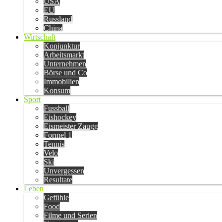
USA
EU
Russland
China
Wirtschaft
Konjunktur
Arbeitsmarkt
Unternehmen
Börse und Co
Immobilien
Konsum
Sport
Fussball
Eishockey
Eismeister Zaugg
Formel 1
Tennis
Velo
Ski
Unvergessen
Resultate
Leben
Gefühle
Food
Filme und Serien