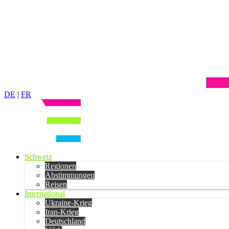
DE
|
FR
Schweiz
Regionen
Abstimmungen
Reisen
International
Ukraine-Krieg
Iran-Krieg
Deutschland