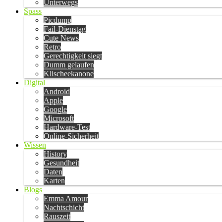
Unterwegs
Spass
Picdump
Fail-Dienstag
Cute News
Retro
Gerechtigkeit siegt
Dumm gelaufen
Klischeekanone
Digital
Android
Apple
Google
Microsoft
Hardware-Test
Online-Sicherheit
Wissen
History
Gesundheit
Daten
Karten
Blogs
Emma Amour
Nachtschicht
Rauszeit