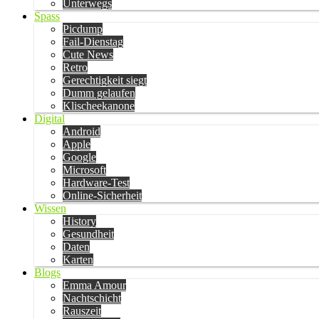
Unterwegs
Spass
Picdump
Fail-Dienstag
Cute News
Retro
Gerechtigkeit siegt
Dumm gelaufen
Klischeekanone
Digital
Android
Apple
Google
Microsoft
Hardware-Test
Online-Sicherheit
Wissen
History
Gesundheit
Daten
Karten
Blogs
Emma Amour
Nachtschicht
Rauszeit