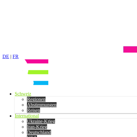
DE
|
FR
Schweiz
Regionen
Abstimmungen
Reisen
International
Ukraine-Krieg
Iran-Krieg
Deutschland