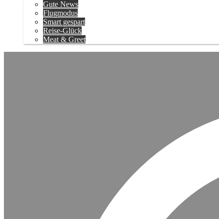
Gute News
Flugmodus
Smart gespart
Reise-Glück
Meat & Greet