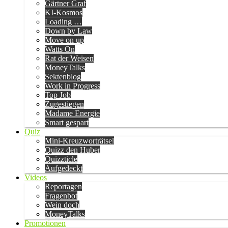
Gärtner Graf
KI-Kosmos
Loading …
Down by Law
Move on up
Watts On
Rat der Weisen
MoneyTalks
Sektenblog
Work in Progress
Top Job
Zugestiegen
Madame Energie
Smart gespart
Quiz
Mini-Kreuzworträtsel
Quizz den Huber
Quizzticle
Aufgedeckt
Videos
Reportagen
Fragenbot
Wein doch
MoneyTalks
Promotionen