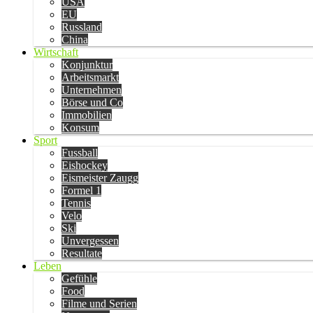
USA
EU
Russland
China
Wirtschaft
Konjunktur
Arbeitsmarkt
Unternehmen
Börse und Co
Immobilien
Konsum
Sport
Fussball
Eishockey
Eismeister Zaugg
Formel 1
Tennis
Velo
Ski
Unvergessen
Resultate
Leben
Gefühle
Food
Filme und Serien