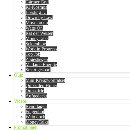
Gärtner Graf
KI-Kosmos
Loading …
Down by Law
Move on up
Watts On
Rat der Weisen
MoneyTalks
Sektenblog
Work in Progress
Top Job
Zugestiegen
Madame Energie
Smart gespart
Quiz
Mini-Kreuzworträtsel
Quizz den Huber
Quizzticle
Aufgedeckt
Videos
Reportagen
Fragenbot
Wein doch
MoneyTalks
Promotionen