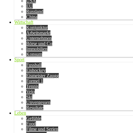
USA
EU
Russland
China
Wirtschaft
Konjunktur
Arbeitsmarkt
Unternehmen
Börse und Co
Immobilien
Konsum
Sport
Fussball
Eishockey
Eismeister Zaugg
Formel 1
Tennis
Velo
Ski
Unvergessen
Resultate
Leben
Gefühle
Food
Filme und Serien