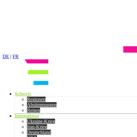
DE
|
FR
Schweiz
Regionen
Abstimmungen
Reisen
International
Ukraine-Krieg
Iran-Krieg
Deutschland