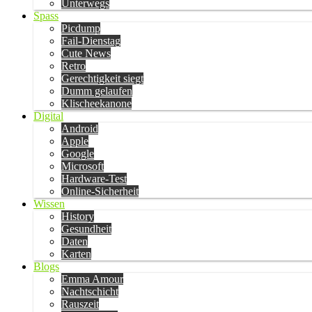
Unterwegs
Spass
Picdump
Fail-Dienstag
Cute News
Retro
Gerechtigkeit siegt
Dumm gelaufen
Klischeekanone
Digital
Android
Apple
Google
Microsoft
Hardware-Test
Online-Sicherheit
Wissen
History
Gesundheit
Daten
Karten
Blogs
Emma Amour
Nachtschicht
Rauszeit