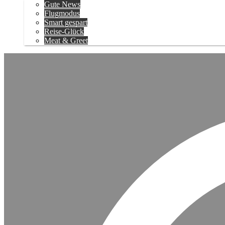
Gute News
Flugmodus
Smart gespart
Reise-Glück
Meat & Greet