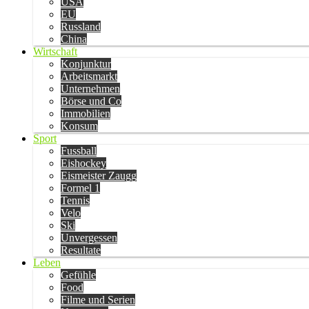
USA
EU
Russland
China
Wirtschaft
Konjunktur
Arbeitsmarkt
Unternehmen
Börse und Co
Immobilien
Konsum
Sport
Fussball
Eishockey
Eismeister Zaugg
Formel 1
Tennis
Velo
Ski
Unvergessen
Resultate
Leben
Gefühle
Food
Filme und Serien