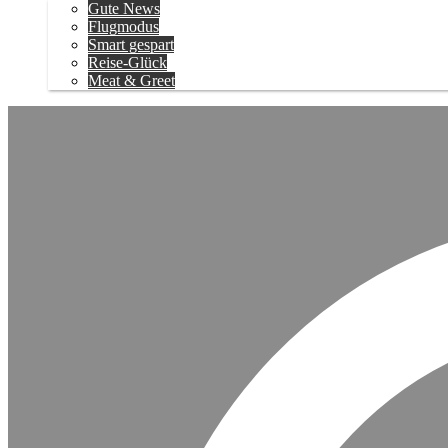
Gute News
Flugmodus
Smart gespart
Reise-Glück
Meat & Greet