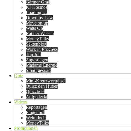
Gärtner Graf
KI-Kosmos
Loading …
Down by Law
Move on up
Watts On
Rat der Weisen
MoneyTalks
Sektenblog
Work in Progress
Top Job
Zugestiegen
Madame Energie
Smart gespart
Quiz
Mini-Kreuzworträtsel
Quizz den Huber
Quizzticle
Aufgedeckt
Videos
Reportagen
Fragenbot
Wein doch
MoneyTalks
Promotionen