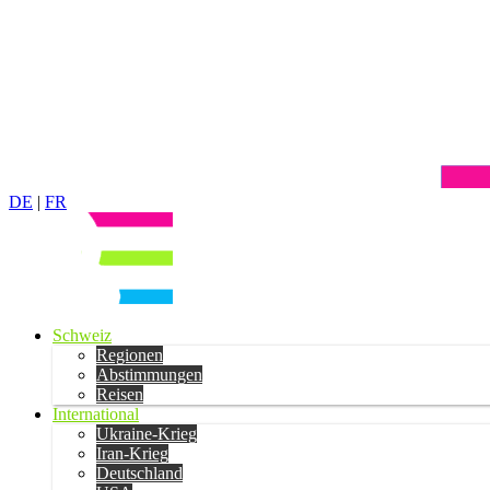
DE
|
FR
Schweiz
Regionen
Abstimmungen
Reisen
International
Ukraine-Krieg
Iran-Krieg
Deutschland