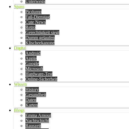
Unterwegs
Spass
Picdump
Fail-Dienstag
Cute News
Retro
Gerechtigkeit siegt
Dumm gelaufen
Klischeekanone
Digital
Android
Apple
Google
Microsoft
Hardware-Test
Online-Sicherheit
Wissen
History
Gesundheit
Daten
Karten
Blogs
Emma Amour
Nachtschicht
Rauszeit