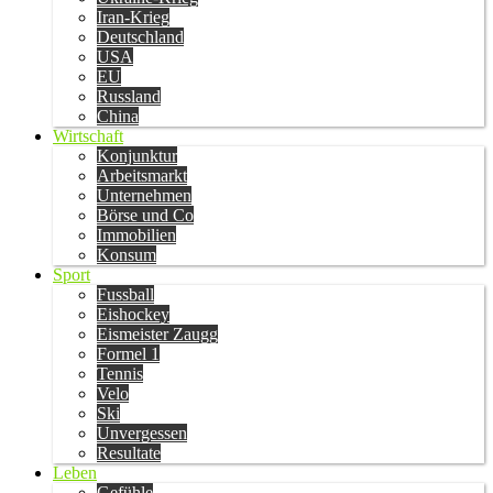
Iran-Krieg
Deutschland
USA
EU
Russland
China
Wirtschaft
Konjunktur
Arbeitsmarkt
Unternehmen
Börse und Co
Immobilien
Konsum
Sport
Fussball
Eishockey
Eismeister Zaugg
Formel 1
Tennis
Velo
Ski
Unvergessen
Resultate
Leben
Gefühle