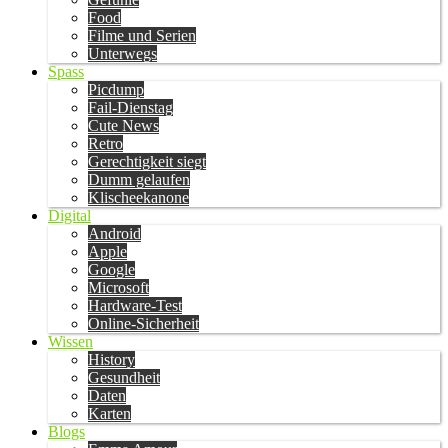
Food
Filme und Serien
Unterwegs
Spass
Picdump
Fail-Dienstag
Cute News
Retro
Gerechtigkeit siegt
Dumm gelaufen
Klischeekanone
Digital
Android
Apple
Google
Microsoft
Hardware-Test
Online-Sicherheit
Wissen
History
Gesundheit
Daten
Karten
Blogs