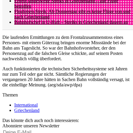
Erneut landesweite Streiks in Griechenland – alle Flüge
betroffen
Fluglotsen-Streik: Ab Donnerstag gibt es keine Flüge von und
nach Griechenland
Bahnhofschef in U-Haft – Streiks in Griechenland dauern an
Die laufenden Ermittlungen zu dem Frontalzusammenstoss eines
Personen- mit einem Güterzug bringen enorme Missstände bei der
Bahn ans Tageslicht. So war der Bahnhofsvorsteher, der den
Personenzug auf die falschen Gleise schickte, auf seinem Posten
nachweislich völlig überfordert.
Auch funktionierten die technischen Sicherheitssysteme seit Jahren
nur zum Teil oder gar nicht. Sämtliche Regierungen der
vergangenen 20 Jahre hätten in Sachen Bahn vollständig versagt, ist
die einhellige Meinung. (aeg/sda/awp/dpa)
Themen
International
Griechenland
Das könnte dich auch noch interessieren:
Abonniere unseren Newsletter