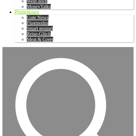
Wein doch
MoneyTalks
Promotionen
Gute News
Flugmodus
Smart gespart
Reise-Glück
Meat & Greet