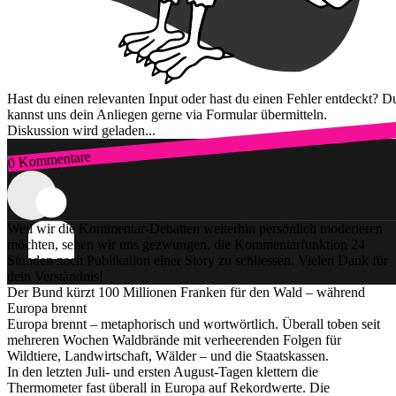
Hast du einen relevanten Input oder hast du einen Fehler entdeckt? D
kannst uns dein Anliegen gerne via Formular übermitteln.
Diskussion wird geladen...
0 Kommentare
Zum Login
Weil wir die Kommentar-Debatten weiterhin persönlich moderieren
möchten, sehen wir uns gezwungen, die Kommentarfunktion 24
Stunden nach Publikation einer Story zu schliessen. Vielen Dank für
dein Verständnis!
Der Bund kürzt 100 Millionen Franken für den Wald – während
Europa brennt
Europa brennt – metaphorisch und wortwörtlich. Überall toben seit
mehreren Wochen Waldbrände mit verheerenden Folgen für
Wildtiere, Landwirtschaft, Wälder – und die Staatskassen.
In den letzten Juli- und ersten August-Tagen klettern die
Thermometer fast überall in Europa auf Rekordwerte. Die