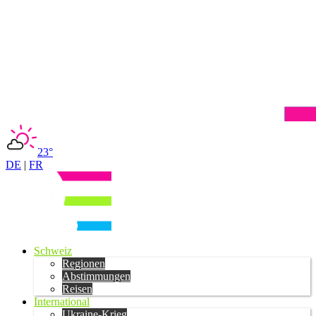
23°
DE
|
FR
Schweiz
Regionen
Abstimmungen
Reisen
International
Ukraine-Krieg