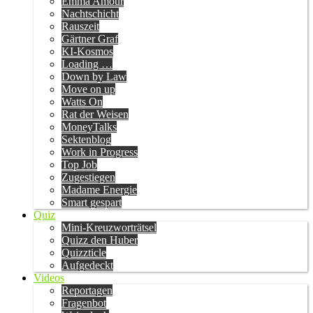
Emma Amour
Nachtschicht
Rauszeit
Gärtner Graf
KI-Kosmos
Loading …
Down by Law
Move on up
Watts On
Rat der Weisen
MoneyTalks
Sektenblog
Work in Progress
Top Job
Zugestiegen
Madame Energie
Smart gespart
Quiz
Mini-Kreuzworträtsel
Quizz den Huber
Quizzticle
Aufgedeckt
Videos
Reportagen
Fragenbot