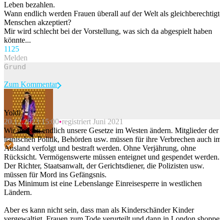
Leben bezahlen.
Wann endlich werden Frauen überall auf der Welt als gleichberechtigt
Menschen akzeptiert?
Mir wird schlecht bei der Vorstellung, was sich da abgespielt haben
könnte...
112
5
Melden
Zum Kommentar
Yoldi
20.12.2023 15:00
registriert Juni 2021
Beitrag melden
Wir müssen endlich unsere Gesetze im Westen ändern. Mitglieder der
iranischen Politik, Behörden usw. müssen für ihre Verbrechen auch i
Ausland verfolgt und bestraft werden. Ohne Verjährung, ohne
Rücksicht. Vermögenswerte müssen enteignet und gespendet werden.
Der Richter, Staatsanwalt, der Gerichtsdiener, die Polizisten usw.
müssen für Mord ins Gefängsnis.
Das Minimum ist eine Lebenslange Einreisesperre in westlichen
Ländern.
Aber es kann nicht sein, dass man als Kinderschänder Kinder
vergewaltigt, Frauen zum Tode verurteilt und dann in London shopp