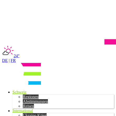
24°
DE
|
FR
Schweiz
Regionen
Abstimmungen
Reisen
International
Ukraine-Krieg