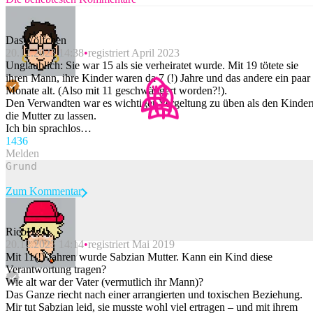
DasWölfchen
20.12.2023 14:38
registriert April 2023
Unglaublich: Sie war 15 als sie verheiratet wurde. Mit 19 tötete sie
ihren Mann, ihre Kinder waren da 7 (!) Jahre und das andere ein paar
Monate alt. (Also mit 11 geschwängert worden?!).
Den Verwandten war es wichtiger Vergeltung zu üben als den Kinder
die Mutter zu lassen.
Ich bin sprachlos…
143
6
Melden
Zum Kommentar
RicoH
20.12.2023 14:14
registriert Mai 2019
Beitrag melden
Mit 11(!) Jahren wurde Sabzian Mutter. Kann ein Kind diese
Verantwortung tragen?
Wie alt war der Vater (vermutlich ihr Mann)?
Das Ganze riecht nach einer arrangierten und toxischen Beziehung.
Mir tut Sabzian leid, sie musste wohl viel ertragen – und mit ihrem