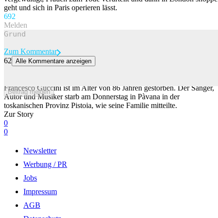
geht und sich in Paris operieren lässt.
69
2
Melden
Zum Kommentar
62
Alle Kommentare anzeigen
Italienischer Liedermacher Francesco Guccini 86-jährig gestorben
Italien trauert um einen seiner bedeutendsten Liedermacher:
Francesco Guccini ist im Alter von 86 Jahren gestorben. Der Sänger,
Beitrag melden
Autor und Musiker starb am Donnerstag in Pàvana in der
toskanischen Provinz Pistoia, wie seine Familie mitteilte.
Zur Story
0
0
Newsletter
Werbung / PR
Jobs
Impressum
AGB