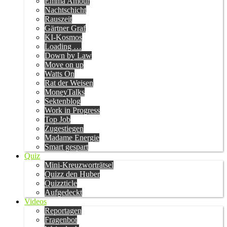
Emma Amour
Nachtschicht
Rauszeit
Gärtner Graf
KI-Kosmos
Loading …
Down by Law
Move on up
Watts On
Rat der Weisen
MoneyTalks
Sektenblog
Work in Progress
Top Job
Zugestiegen
Madame Energie
Smart gespart
Quiz
Mini-Kreuzworträtsel
Quizz den Huber
Quizzticle
Aufgedeckt
Videos
Reportagen
Fragenbot