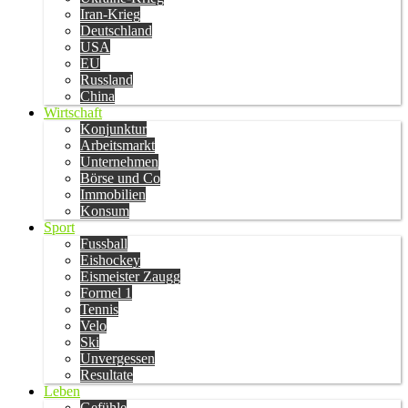
Iran-Krieg
Deutschland
USA
EU
Russland
China
Wirtschaft
Konjunktur
Arbeitsmarkt
Unternehmen
Börse und Co
Immobilien
Konsum
Sport
Fussball
Eishockey
Eismeister Zaugg
Formel 1
Tennis
Velo
Ski
Unvergessen
Resultate
Leben
Gefühle