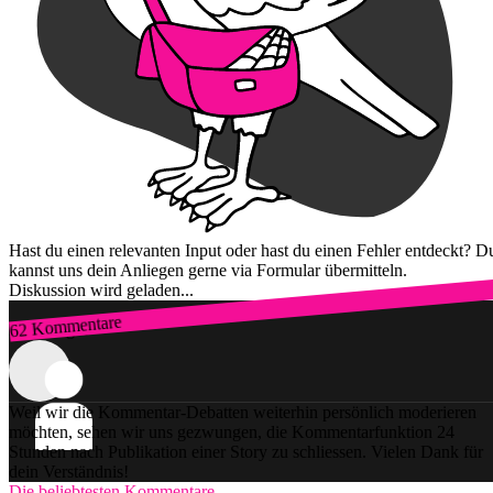
Hast du einen relevanten Input oder hast du einen Fehler entdeckt? D
kannst uns dein Anliegen gerne via Formular übermitteln.
Diskussion wird geladen...
62 Kommentare
Zum Login
Weil wir die Kommentar-Debatten weiterhin persönlich moderieren
möchten, sehen wir uns gezwungen, die Kommentarfunktion 24
Stunden nach Publikation einer Story zu schliessen. Vielen Dank für
dein Verständnis!
Die beliebtesten Kommentare