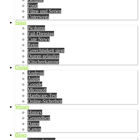
Food
Filme und Serien
Unterwegs
Spass
Picdump
Fail-Dienstag
Cute News
Retro
Gerechtigkeit siegt
Dumm gelaufen
Klischeekanone
Digital
Android
Apple
Google
Microsoft
Hardware-Test
Online-Sicherheit
Wissen
History
Gesundheit
Daten
Karten
Blogs