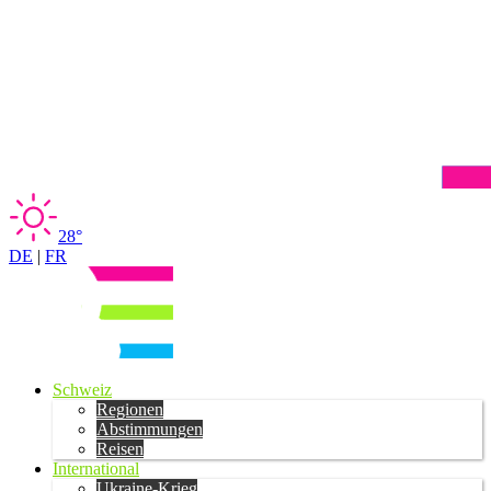
28°
DE
|
FR
Schweiz
Regionen
Abstimmungen
Reisen
International
Ukraine-Krieg