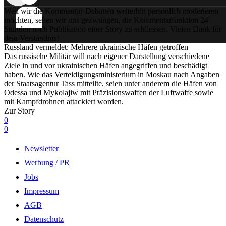
Weil wir die Kommentar-Debatten weiterhin persönlich moderieren
möchten, sehen wir uns gezwungen, die Kommentarfunktion 24
Stunden nach Publikation einer Story zu schliessen. Vielen Dank für
dein Verständnis!
Russland vermeldet: Mehrere ukrainische Häfen getroffen
Das russische Militär will nach eigener Darstellung verschiedene
Ziele in und vor ukrainischen Häfen angegriffen und beschädigt
haben. Wie das Verteidigungsministerium in Moskau nach Angaben
der Staatsagentur Tass mitteilte, seien unter anderem die Häfen von
Odessa und Mykolajiw mit Präzisionswaffen der Luftwaffe sowie
mit Kampfdrohnen attackiert worden.
Zur Story
0
0
Newsletter
Werbung / PR
Jobs
Impressum
AGB
Datenschutz