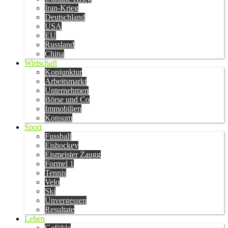
Iran-Krieg
Deutschland
USA
EU
Russland
China
Wirtschaft
Konjunktur
Arbeitsmarkt
Unternehmen
Börse und Co
Immobilien
Konsum
Sport
Fussball
Eishockey
Eismeister Zaugg
Formel 1
Tennis
Velo
Ski
Unvergessen
Resultate
Leben
Gefühle