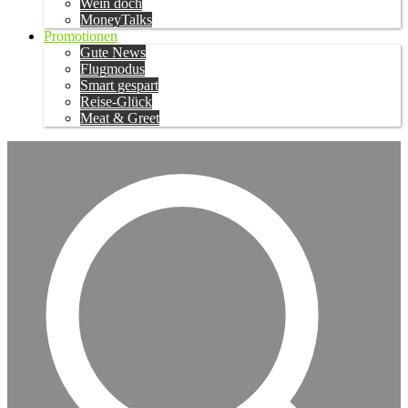
Wein doch
MoneyTalks
Promotionen
Gute News
Flugmodus
Smart gespart
Reise-Glück
Meat & Greet