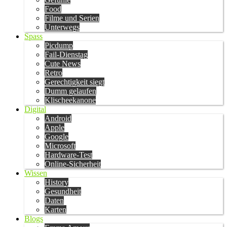
Food
Filme und Serien
Unterwegs
Spass
Picdump
Fail-Dienstag
Cute News
Retro
Gerechtigkeit siegt
Dumm gelaufen
Klischeekanone
Digital
Android
Apple
Google
Microsoft
Hardware-Test
Online-Sicherheit
Wissen
History
Gesundheit
Daten
Karten
Blogs