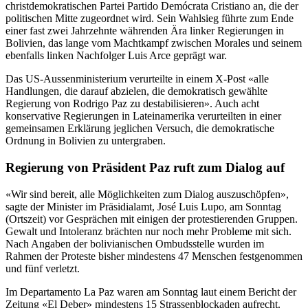
christdemokratischen Partei Partido Demócrata Cristiano an, die der
politischen Mitte zugeordnet wird. Sein Wahlsieg führte zum Ende
einer fast zwei Jahrzehnte währenden Ära linker Regierungen in
Bolivien, das lange vom Machtkampf zwischen Morales und seinem
ebenfalls linken Nachfolger Luis Arce geprägt war.
Das US-Aussenministerium verurteilte in einem X-Post «alle
Handlungen, die darauf abzielen, die demokratisch gewählte
Regierung von Rodrigo Paz zu destabilisieren». Auch acht
konservative Regierungen in Lateinamerika verurteilten in einer
gemeinsamen Erklärung jeglichen Versuch, die demokratische
Ordnung in Bolivien zu untergraben.
Regierung von Präsident Paz ruft zum Dialog auf
«Wir sind bereit, alle Möglichkeiten zum Dialog auszuschöpfen»,
sagte der Minister im Präsidialamt, José Luis Lupo, am Sonntag
(Ortszeit) vor Gesprächen mit einigen der protestierenden Gruppen.
Gewalt und Intoleranz brächten nur noch mehr Probleme mit sich.
Nach Angaben der bolivianischen Ombudsstelle wurden im
Rahmen der Proteste bisher mindestens 47 Menschen festgenommen
und fünf verletzt.
Im Departamento La Paz waren am Sonntag laut einem Bericht der
Zeitung «El Deber» mindestens 15 Strassenblockaden aufrecht.