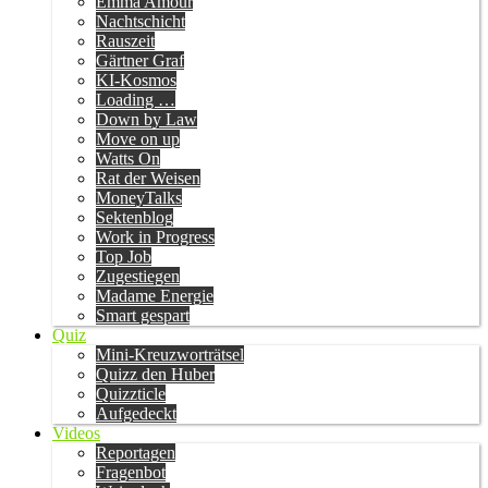
Emma Amour
Nachtschicht
Rauszeit
Gärtner Graf
KI-Kosmos
Loading …
Down by Law
Move on up
Watts On
Rat der Weisen
MoneyTalks
Sektenblog
Work in Progress
Top Job
Zugestiegen
Madame Energie
Smart gespart
Quiz
Mini-Kreuzworträtsel
Quizz den Huber
Quizzticle
Aufgedeckt
Videos
Reportagen
Fragenbot